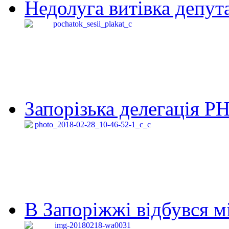
Недолуга витівка депута
Запорізька делегація Р
В Запоріжжі відбувся м