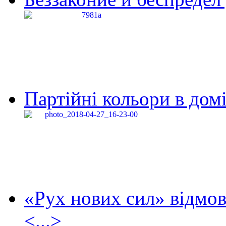
Партійні кольори в домі
«Рух нових сил» відмов
<...>