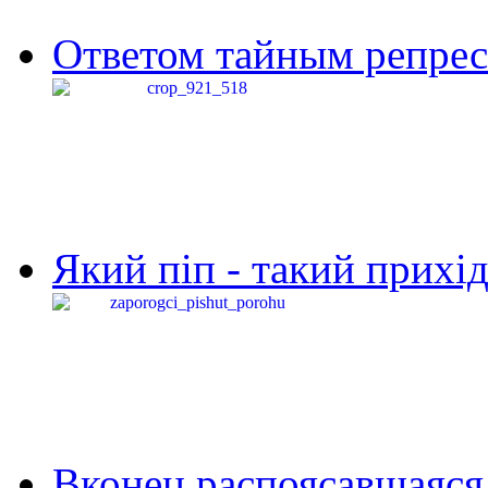
Ответом тайным репресс
Який піп - такий прихід,
Вконец распоясавшаяся 