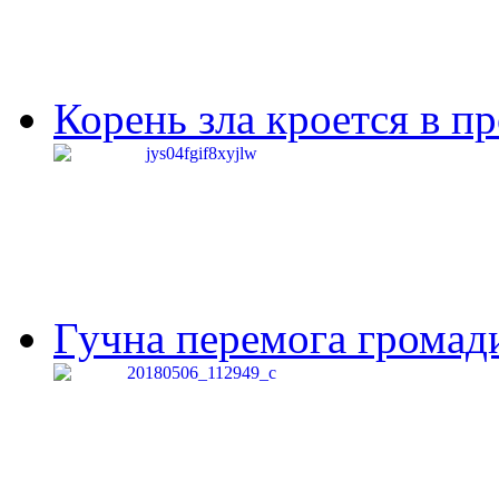
Корень зла кроется в п
Гучна перемога громади