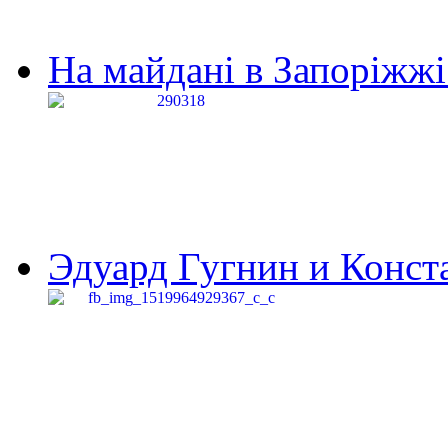
На майдані в Запоріжжі 
Эдуард Гугнин и Конста