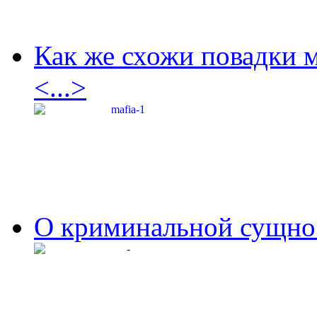
Как же схожи повадки 
<...>
О криминальной сущнос