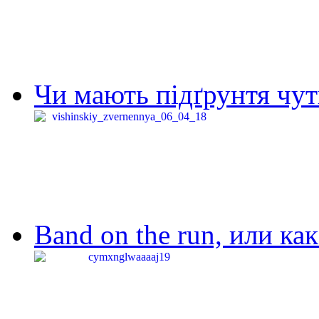
Чи мають підґрунтя чут
Band on the run, или ка