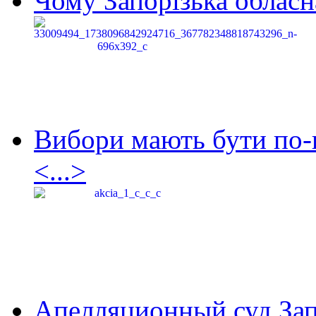
Чому Запорізька обласна
Вибори мають бути по-
<...>
Апелляционный суд Зап