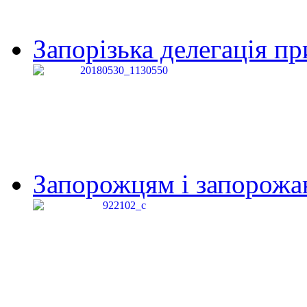
Запорізька делегація пр
Запорожцям і запорожанк