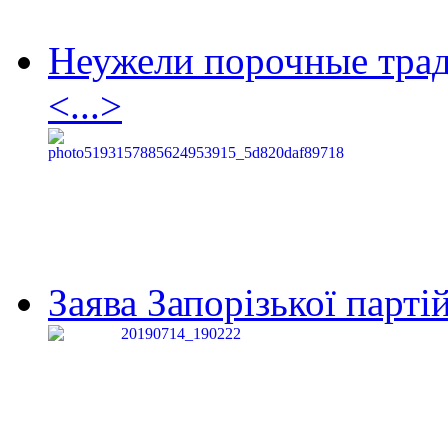
Неужели порочные тра
<...>
Заява Запорізької партій