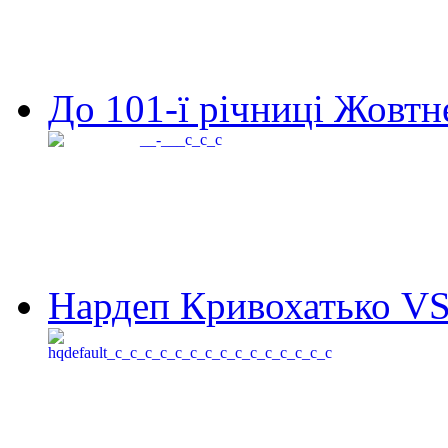
До 101-ї річниці Жовтне
Нардеп Кривохатько VS 