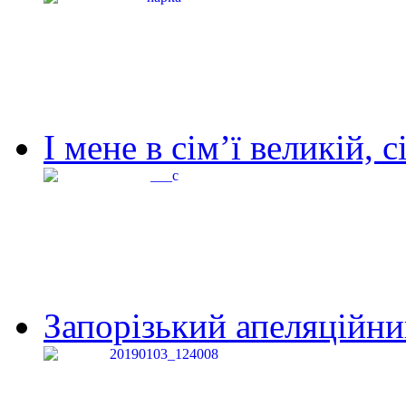
І мене в сім’ї великій, с
Запорізький апеляційний