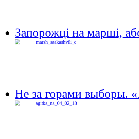
Запорожці на марші, аб
Не за горами выборы. «