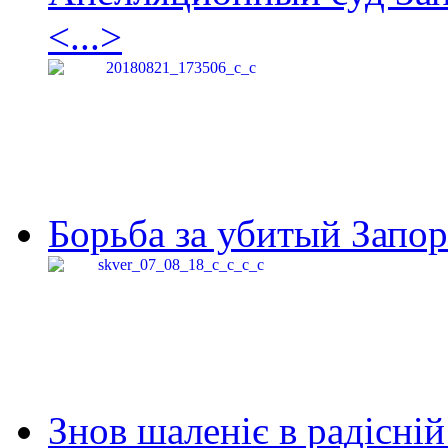
<...>
Борьба за убитый Запор
Знов шаленіє в радісній