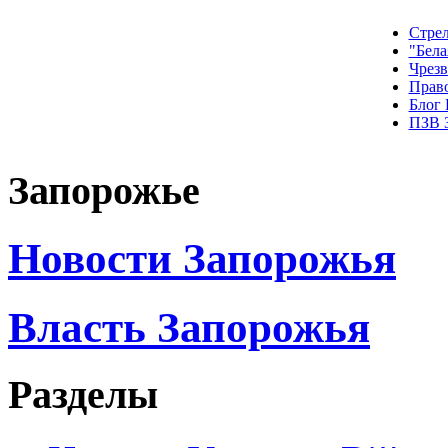
Стрел
"Бела
Чрез
Прав
Блог
ПЗВ 
Запорожье
Новости Запорожья
Власть Запорожья
Разделы