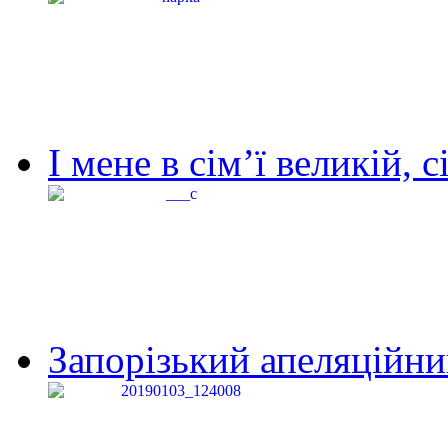
І мене в сім’ї великій, с
Запорізький апеляційний