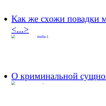
Как же схожи повадки 
<...>
О криминальной сущнос