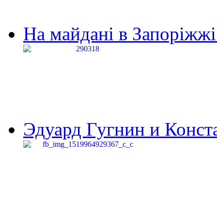
На майдані в Запоріжжі 
Эдуард Гугнин и Конста