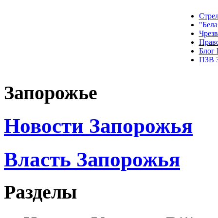
Стрел
"Бела
Чрез
Прав
Блог
ПЗВ 
Запорожье
Новости Запорожья
Власть Запорожья
Разделы