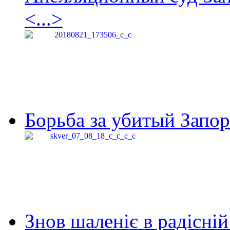
<...>
Борьба за убитый Запор
Знов шаленіє в радісній