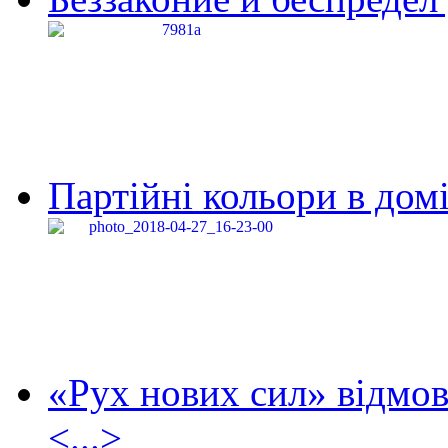
Партійні кольори в домі
«Рух нових сил» відмов
<...>