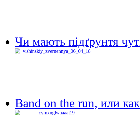
Чи мають підґрунтя чут
Band on the run, или ка