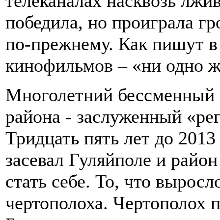
телеканалах насквозь лжив
победила, но проиграла гр
по-прежнему. Как пишут в
кинофильмов – «ни одно ж
Многолетний бессменный 
района - заслуженный «ре
Тридцать пять лет до 2013
засевал Гуляйполе и райо
стать себе. То, что выросл
чертополоха. Чертополох п