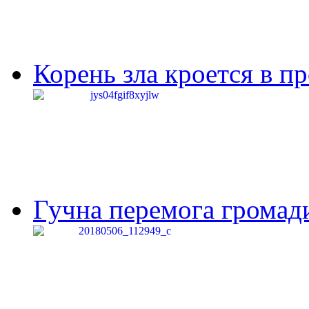
Корень зла кроется в п
Гучна перемога громади