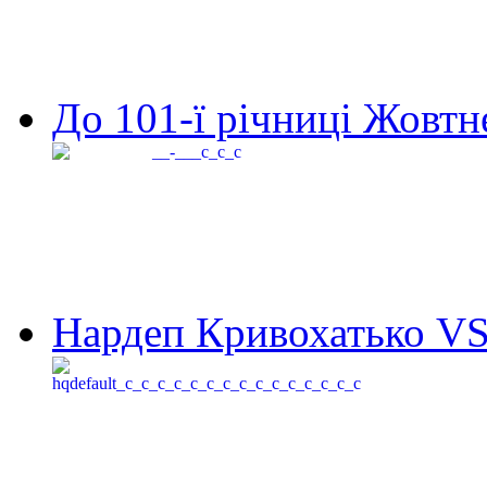
До 101-ї річниці Жовтне
Нардеп Кривохатько VS 