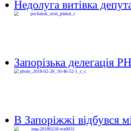
Недолуга витівка депута
Запорізька делегація Р
В Запоріжжі відбувся м