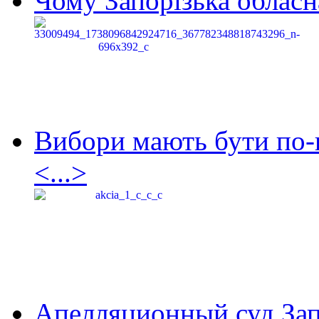
Чому Запорізька обласна
Вибори мають бути по-
<...>
Апелляционный суд Зап