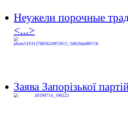
Неужели порочные тра
<...>
Заява Запорізької партій