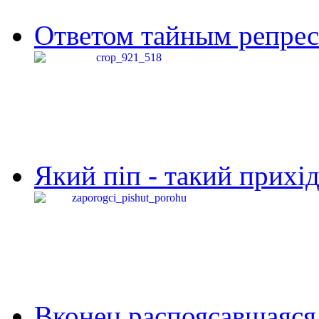
Ответом тайным репресс
Який піп - такий прихід,
Вконец распоясавшаяся 