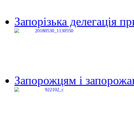
Запорізька делегація пр
Запорожцям і запорожанк