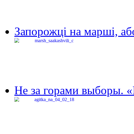
Запорожці на марші, аб
Не за горами выборы. «