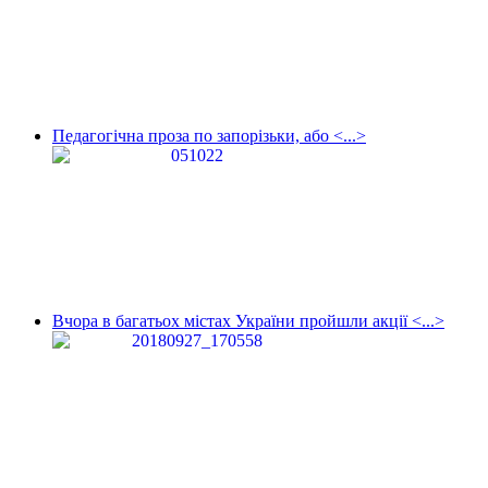
Педагогічна проза по запорізьки, або <...>
Вчора в багатьох містах України пройшли акції <...>