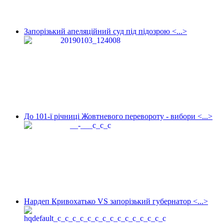
Запорізький апеляційний суд під підозрою <...>
До 101-ї річниці Жовтневого перевороту - вибори <...>
Нардеп Кривохатько VS запорізький губернатор <...>