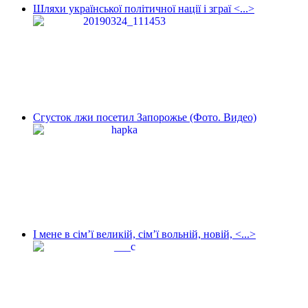
Шляхи української політичної нації і зграї <...>
Сгусток лжи посетил Запорожье (Фото. Видео)
І мене в сім’ї великій, сім’ї вольній, новій, <...>