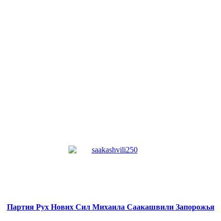
Партия Рух Нових Сил
Михаила Саакашвили
Запорожья