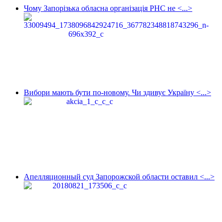
Чому Запорізька обласна організація РНС не <...>
Вибори мають бути по-новому. Чи здивує Україну <...>
Апелляционный суд Запорожской области оставил <...>