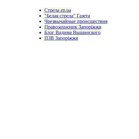
Стрела zp.ua
"Белая стрела" Газета
Чрезвычайные происшествия
Правозахисник Запоріжжя
Блог Вадима Вышинского
ПЗВ Запоріжжя