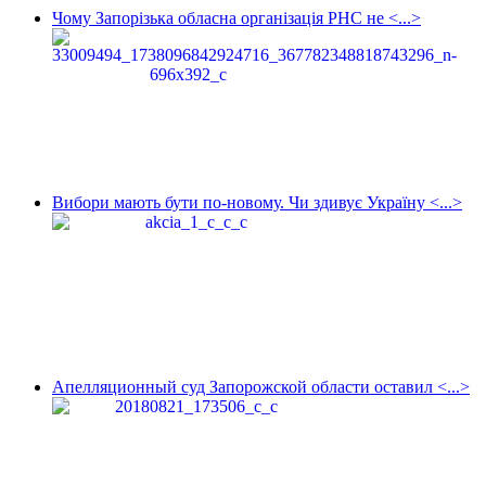
Чому Запорізька обласна організація РНС не <...>
Вибори мають бути по-новому. Чи здивує Україну <...>
Апелляционный суд Запорожской области оставил <...>