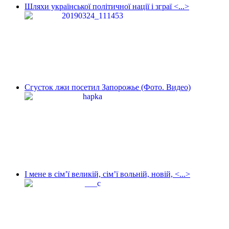
Шляхи української політичної нації і зграї <...>
Сгусток лжи посетил Запорожье (Фото. Видео)
І мене в сім’ї великій, сім’ї вольній, новій, <...>