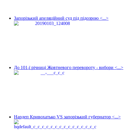
Запорізький апеляційний суд під підозрою <...>
До 101-ї річниці Жовтневого перевороту - вибори <...>
Нардеп Кривохатько VS запорізький губернатор <...>