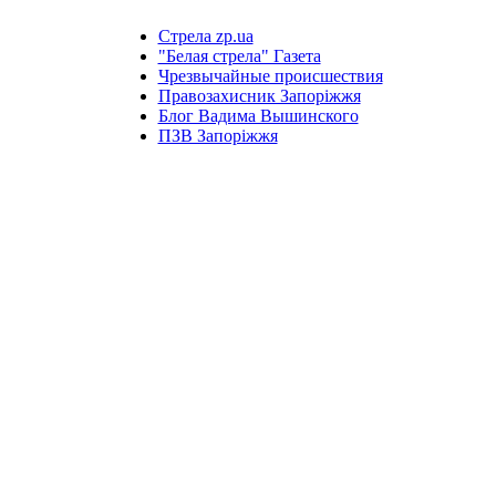
Стрела zp.ua
"Белая стрела" Газета
Чрезвычайные происшествия
Правозахисник Запоріжжя
Блог Вадима Вышинского
ПЗВ Запоріжжя