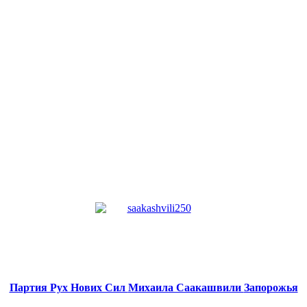
Партия Рух Нових Сил
Михаила Саакашвили
Запорожья