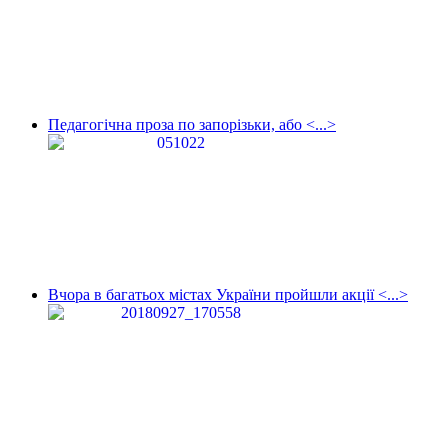
Педагогічна проза по запорізьки, або <...>
Вчора в багатьох містах України пройшли акції <...>