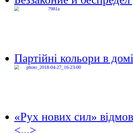
Партійні кольори в домі
«Рух нових сил» відмов
<...>