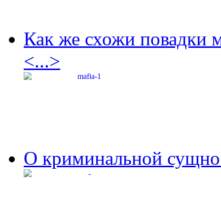
Как же схожи повадки 
<...>
О криминальной сущнос