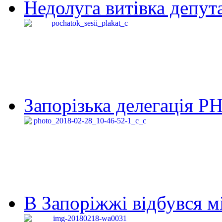
Недолуга витівка депута
Запорізька делегація Р
В Запоріжжі відбувся м