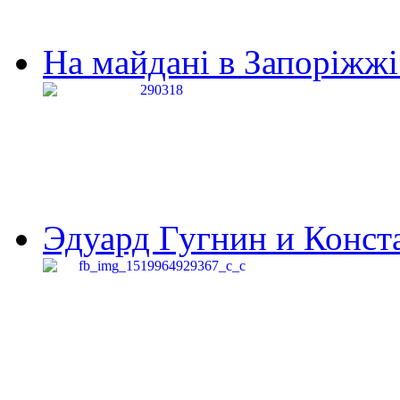
На майдані в Запоріжжі 
Эдуард Гугнин и Конста