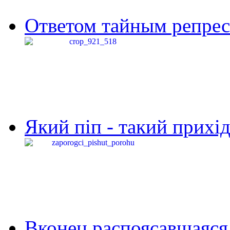
Ответом тайным репресс
Який піп - такий прихід,
Вконец распоясавшаяся 