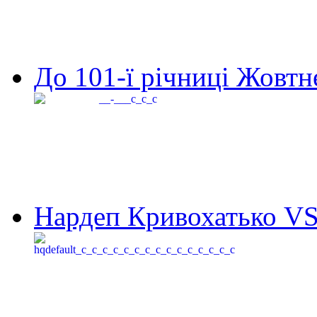
До 101-ї річниці Жовтне
Нардеп Кривохатько VS 