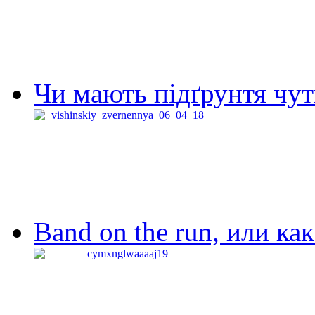
Чи мають підґрунтя чут
Band on the run, или ка