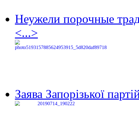
Неужели порочные тра
<...>
Заява Запорізької партій