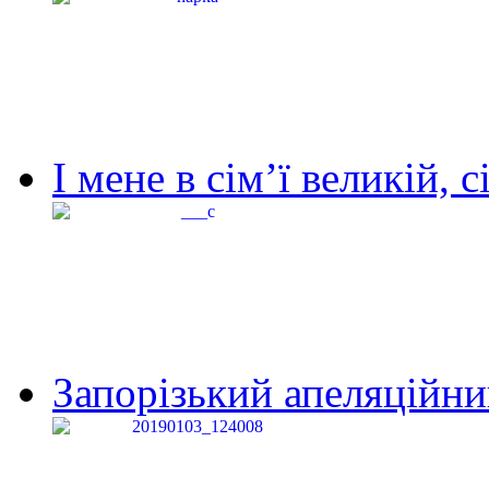
І мене в сім’ї великій, с
Запорізький апеляційний