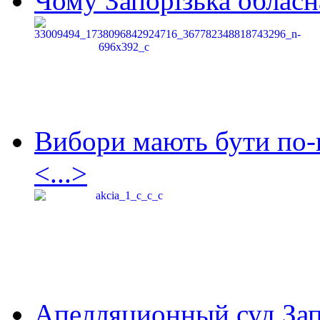
Чому Запорізька обласна
Вибори мають бути по-
<...>
Апелляционный суд Зап