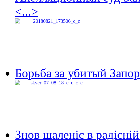
<...>
Борьба за убитый Запор
Знов шаленіє в радісній