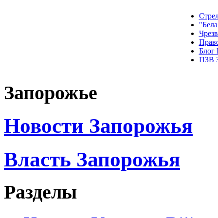
Стрел
"Бела
Чрез
Прав
Блог
ПЗВ 
Запорожье
Новости Запорожья
Власть Запорожья
Разделы