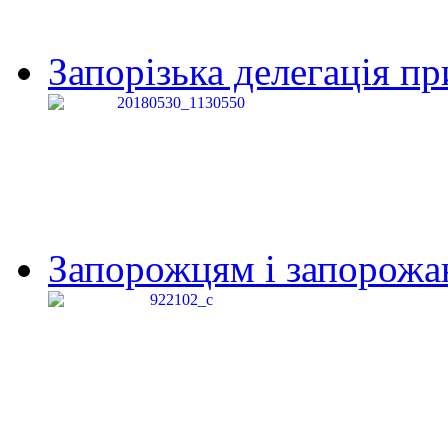
Запорізька делегація пр
Запорожцям і запорожанк