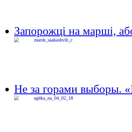
Запорожці на марші, аб
Не за горами выборы. «