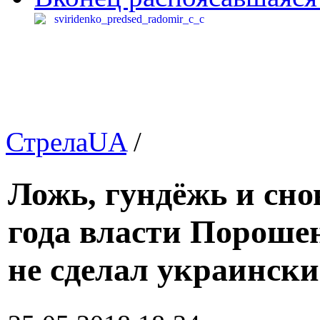
СтрелаUA
/
Ложь, гундёжь и сно
года власти Порошен
не сделал украински