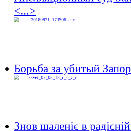
<...>
Борьба за убитый Запор
Знов шаленіє в радісній