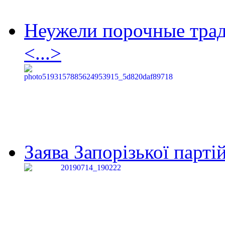
Неужели порочные тра
<...>
Заява Запорізької партій