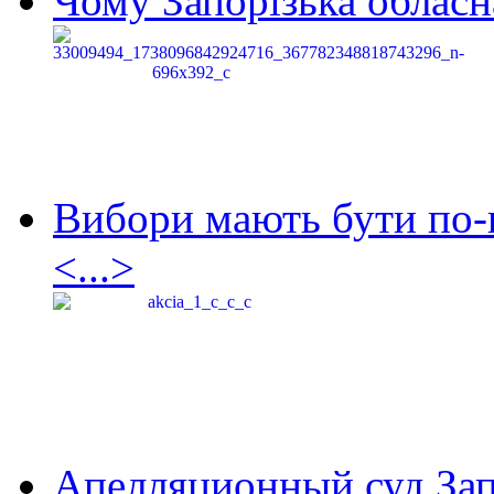
Чому Запорізька обласна
Вибори мають бути по-
<...>
Апелляционный суд Зап