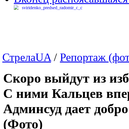
СтрелаUA
/
Репортаж (фот
Скоро выйдут из из
С ними Кальцев вп
Админсуд дает добро
(Фото)