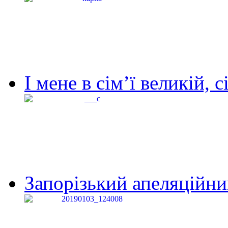
І мене в сім’ї великій, с
Запорізький апеляційний