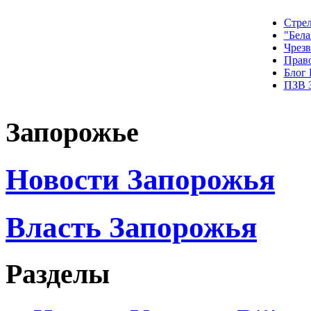
Стрел
"Бела
Чрез
Прав
Блог
ПЗВ 
Запорожье
Новости Запорожья
Власть Запорожья
Разделы