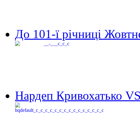
До 101-ї річниці Жовтне
Нардеп Кривохатько VS 