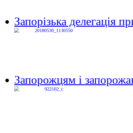
Запорізька делегація пр
Запорожцям і запорожанк