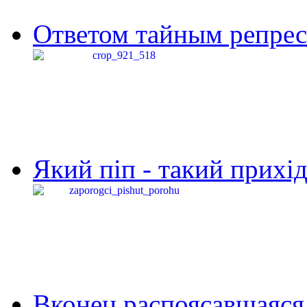
Ответом тайным репресс
Який піп - такий прихід,
Вконец распоясавшаяся 