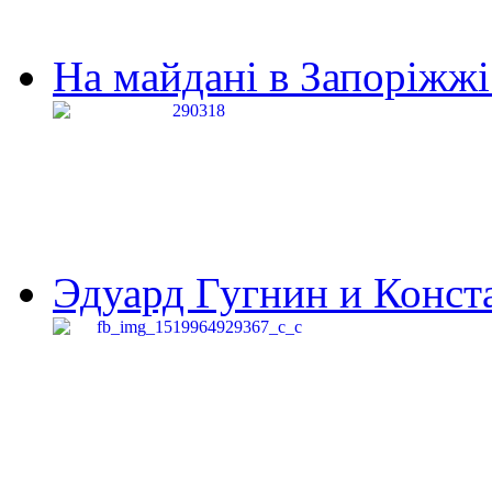
На майдані в Запоріжжі 
Эдуард Гугнин и Конста