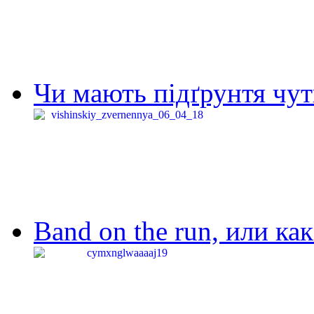
Чи мають підґрунтя чут
Band on the run, или ка