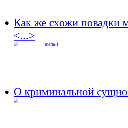
Как же схожи повадки 
<...>
О криминальной сущнос