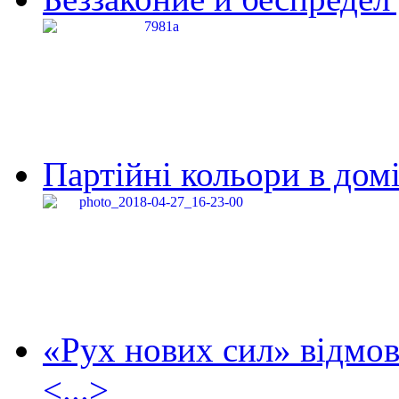
Партійні кольори в домі
«Рух нових сил» відмов
<...>