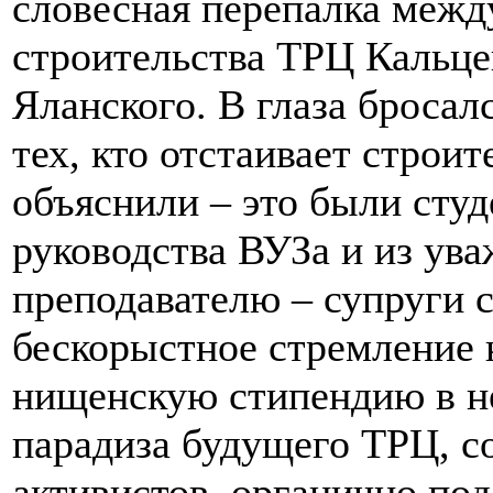
словесная перепалка межд
строительства ТРЦ Кальце
Яланского. В глаза броса
тех, кто отстаивает строи
объяснили – это были сту
руководства ВУЗа и из ув
преподавателю – супруги с
бескорыстное стремление 
нищенскую стипендию в не
парадиза будущего ТРЦ, с
активистов, органично по