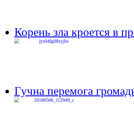
Корень зла кроется в п
Гучна перемога громади