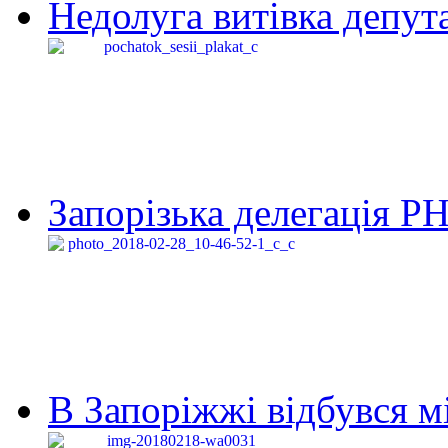
Недолуга витівка депута
Запорізька делегація Р
В Запоріжжі відбувся м