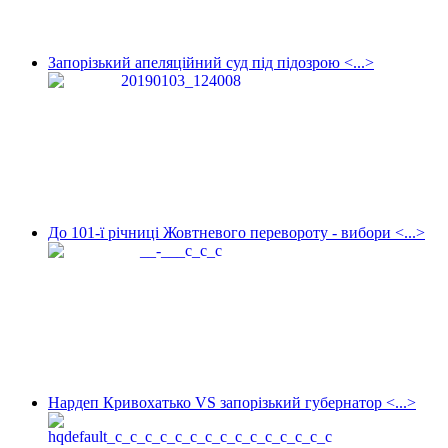
Запорізький апеляційний суд під підозрою <...>
До 101-ї річниці Жовтневого перевороту - вибори <...>
Нардеп Кривохатько VS запорізький губернатор <...>