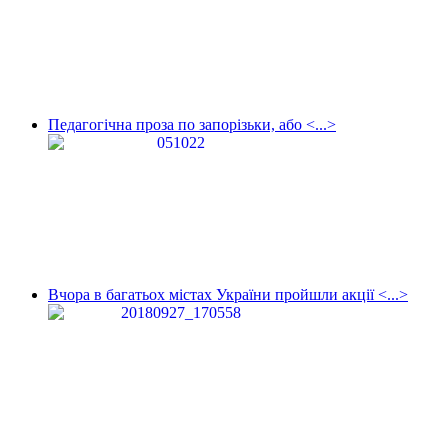
Педагогічна проза по запорізьки, або <...>
Вчора в багатьох містах України пройшли акції <...>