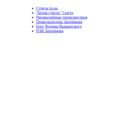
Стрела zp.ua
"Белая стрела" Газета
Чрезвычайные происшествия
Правозахисник Запоріжжя
Блог Вадима Вышинского
ПЗВ Запоріжжя