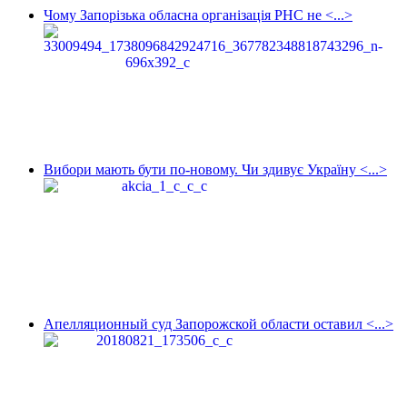
Чому Запорізька обласна організація РНС не <...>
Вибори мають бути по-новому. Чи здивує Україну <...>
Апелляционный суд Запорожской области оставил <...>