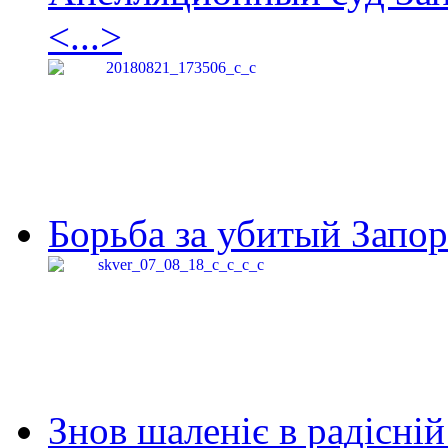
<...>
Борьба за убитый Запор
Знов шаленіє в радісній