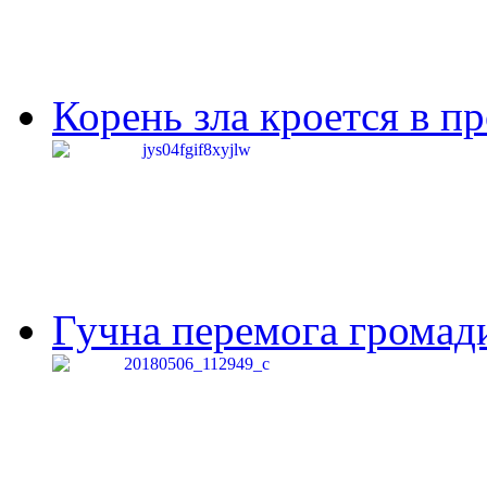
Корень зла кроется в п
Гучна перемога громади