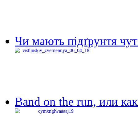
Чи мають підґрунтя чут
Band on the run, или ка