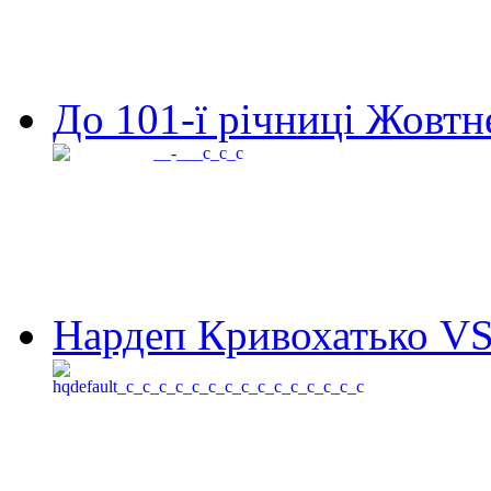
До 101-ї річниці Жовтне
Нардеп Кривохатько VS 