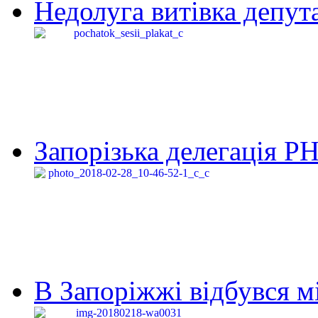
Недолуга витівка депута
Запорізька делегація Р
В Запоріжжі відбувся м