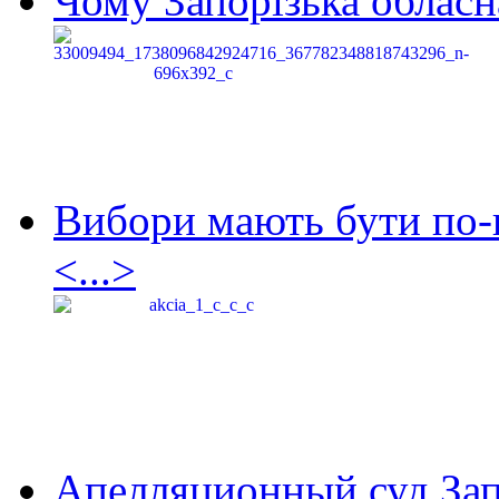
Чому Запорізька обласна
Вибори мають бути по-
<...>
Апелляционный суд Зап