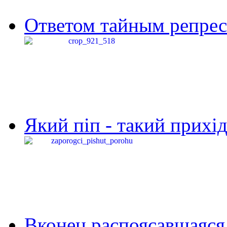
Ответом тайным репресс
Який піп - такий прихід,
Вконец распоясавшаяся 