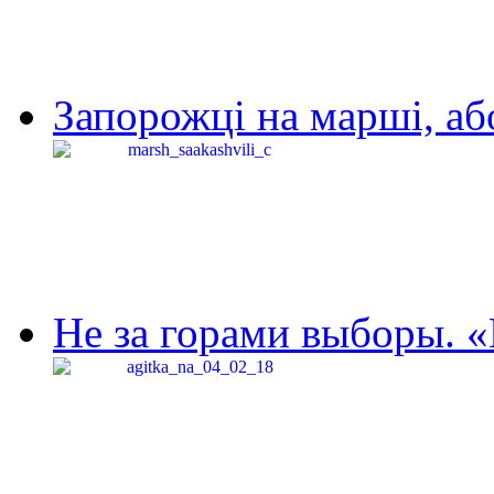
Запорожці на марші, аб
Не за горами выборы. «