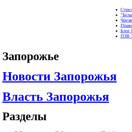
Стрел
"Бела
Чрез
Прав
Блог
ПЗВ 
Запорожье
Новости Запорожья
Власть Запорожья
Разделы