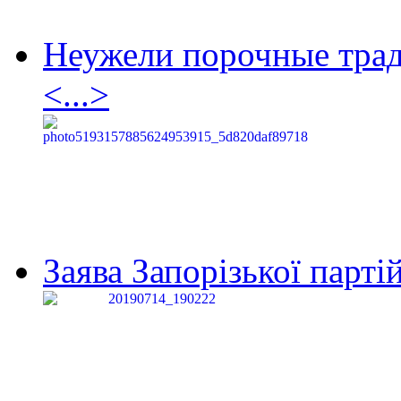
Неужели порочные тра
<...>
Заява Запорізької партій