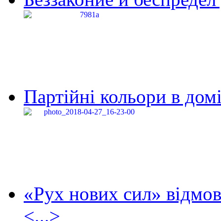
Партійні кольори в домі
«Рух нових сил» відмов
<...>