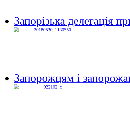
Запорізька делегація пр
Запорожцям і запорожанк