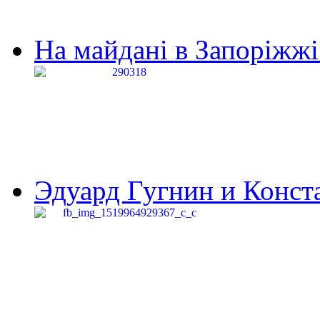
На майдані в Запоріжжі 
Эдуард Гугнин и Конста