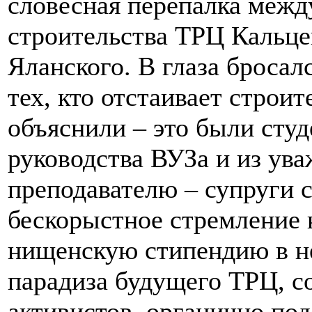
словесная перепалка межд
строительства ТРЦ Кальце
Яланского. В глаза броса
тех, кто отстаивает строи
объяснили – это были сту
руководства ВУЗа и из ув
преподавателю – супруги с
бескорыстное стремление 
нищенскую стипендию в не
парадиза будущего ТРЦ, с
активистов, органично по