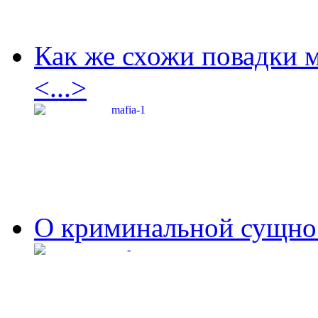
Как же схожи повадки 
<...>
О криминальной сущнос