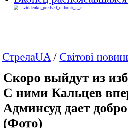
СтрелаUA
/
Світові новин
Скоро выйдут из из
С ними Кальцев вп
Админсуд дает добро
(Фото)