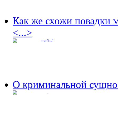
Как же схожи повадки 
<...>
О криминальной сущнос