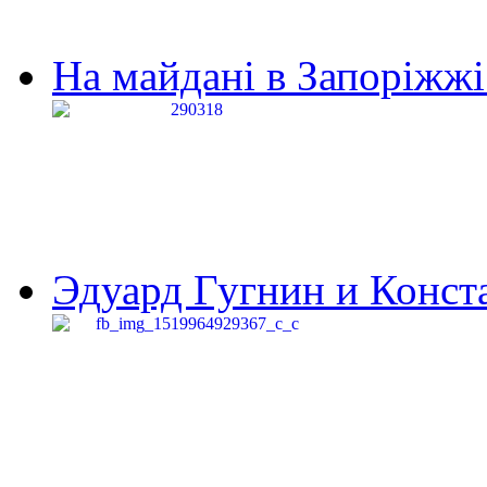
На майдані в Запоріжжі 
Эдуард Гугнин и Конста