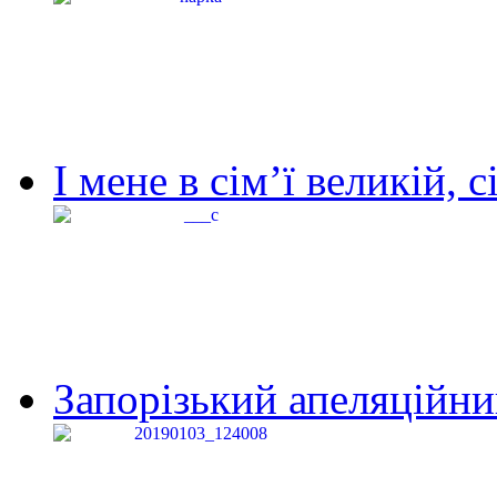
І мене в сім’ї великій, с
Запорізький апеляційний