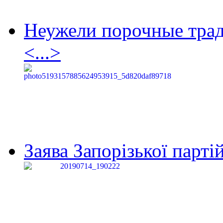
Неужели порочные тра
<...>
Заява Запорізької партій