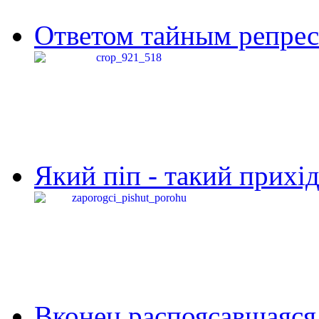
Ответом тайным репресс
Який піп - такий прихід,
Вконец распоясавшаяся 