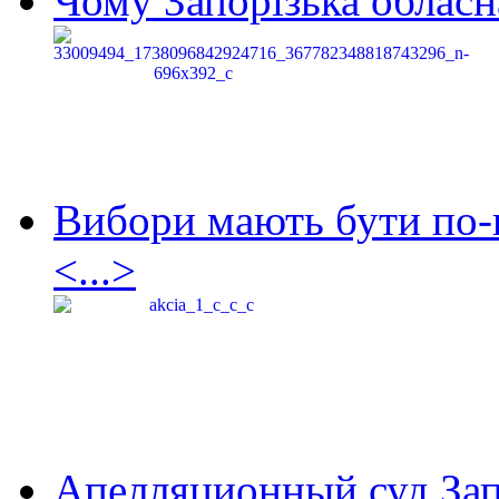
Чому Запорізька обласна
Вибори мають бути по-
<...>
Апелляционный суд Зап