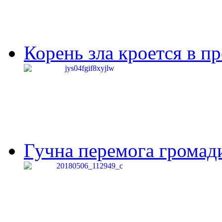
Корень зла кроется в п
Гучна перемога громади