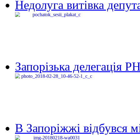
Недолуга витівка депута
Запорізька делегація Р
В Запоріжжі відбувся м