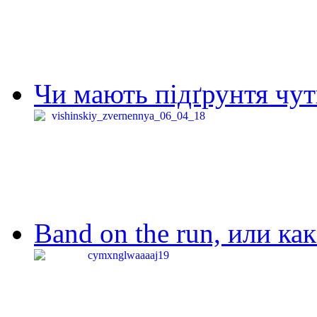
Чи мають підґрунтя чут
Band on the run, или ка