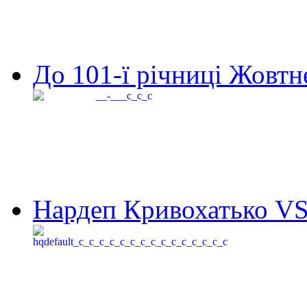
До 101-ї річниці Жовтне
Нардеп Кривохатько VS 