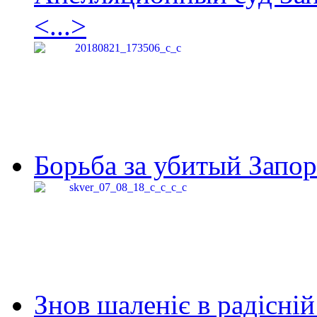
<...>
Борьба за убитый Запор
Знов шаленіє в радісній