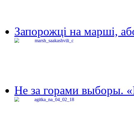
Запорожці на марші, аб
Не за горами выборы. «