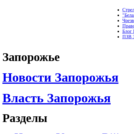
Стрел
"Бела
Чрез
Прав
Блог
ПЗВ 
Запорожье
Новости Запорожья
Власть Запорожья
Разделы