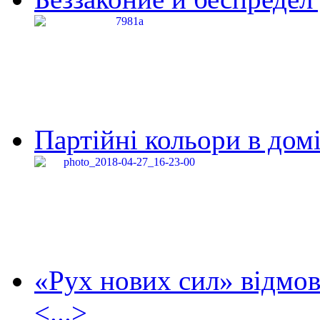
Партійні кольори в домі
«Рух нових сил» відмов
<...>