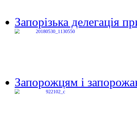
Запорізька делегація пр
Запорожцям і запорожанк