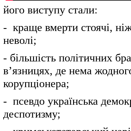
його виступу стали:
- краще вмерти стоячі, ні
неволі;
- більшість політичних бр
в’язницях, де нема жодног
корупціонера;
- псевдо українська демокр
деспотизму;