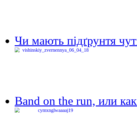
Чи мають підґрунтя чут
Band on the run, или ка