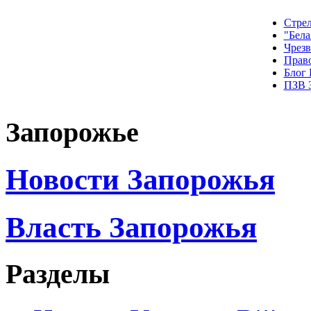
Стрел
"Бела
Чрез
Прав
Блог
ПЗВ 
Запорожье
Новости Запорожья
Власть Запорожья
Разделы