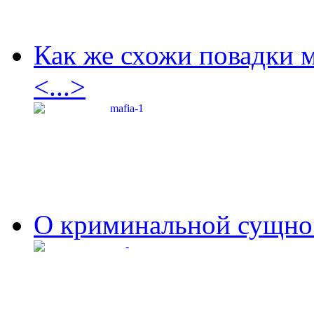
Как же схожи повадки 
<...>
О криминальной сущнос