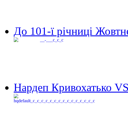
До 101-ї річниці Жовтне
Нардеп Кривохатько VS 