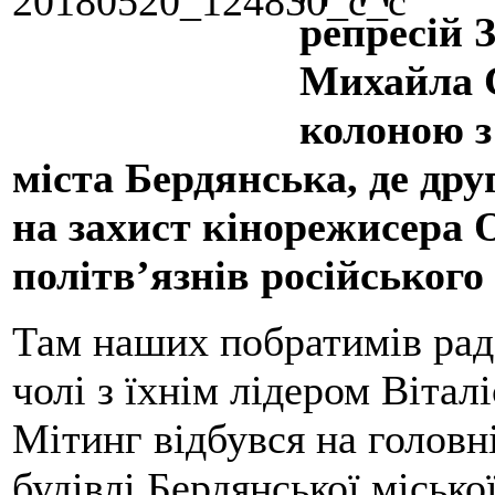
репресій 
Михайла С
колоною з
міста Бердянська, де др
на захист кінорежисера 
політв’язнів російського 
Там наших побратимів рад
чолі з їхнім лідером Віта
Мітинг відбувся на головн
будівлі Бердянської місько