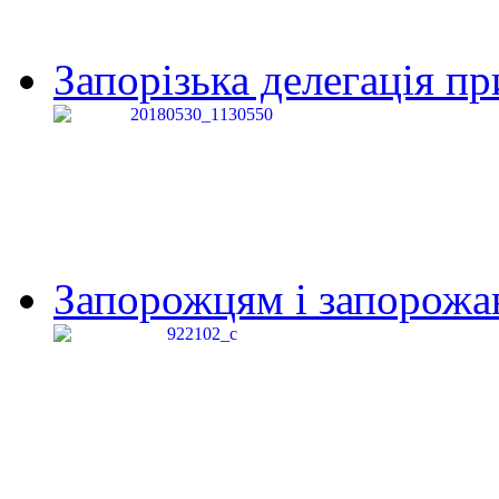
Запорізька делегація пр
Запорожцям і запорожанк