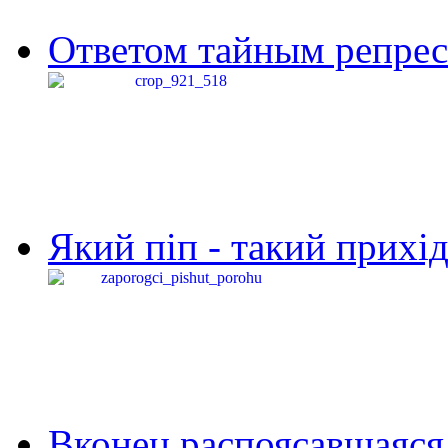
Ответом тайным репресс
Який піп - такий прихід,
Вконец распоясавшаяся 