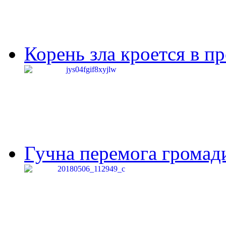
Корень зла кроется в п
Гучна перемога громади