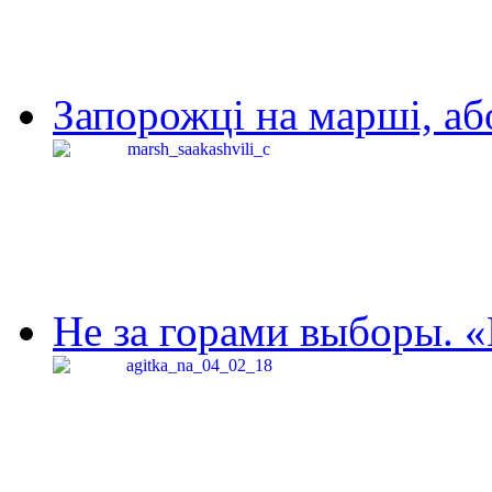
Запорожці на марші, аб
Не за горами выборы. «