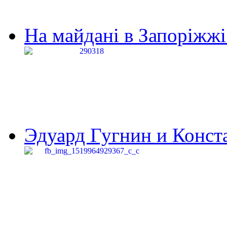
На майдані в Запоріжжі 
Эдуард Гугнин и Конста