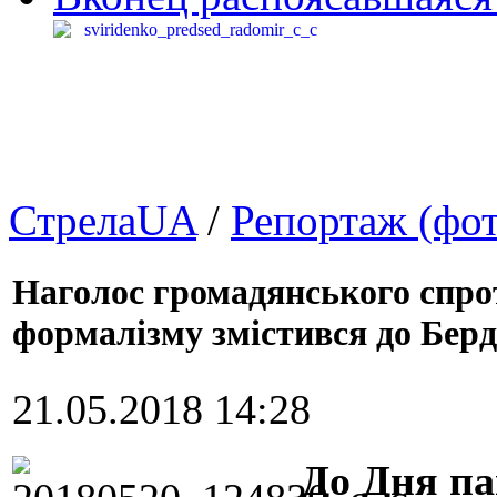
СтрелаUA
/
Репортаж (фот
Наголос громадянського спрот
формалізму змістився до Берд
21.05.2018 14:28
До Дня па