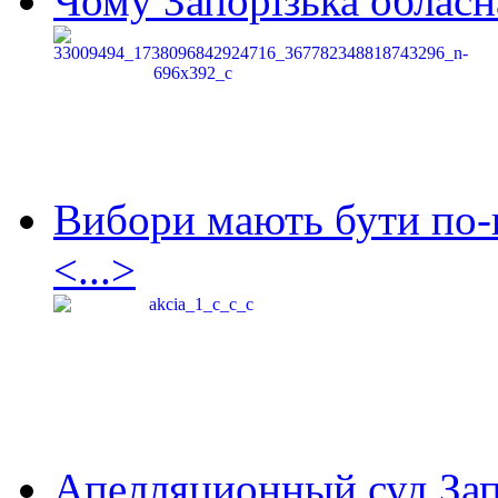
Чому Запорізька обласна
Вибори мають бути по-
<...>
Апелляционный суд Зап