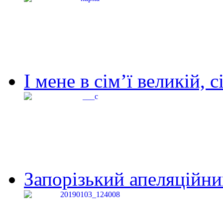
І мене в сім’ї великій, с
Запорізький апеляційний