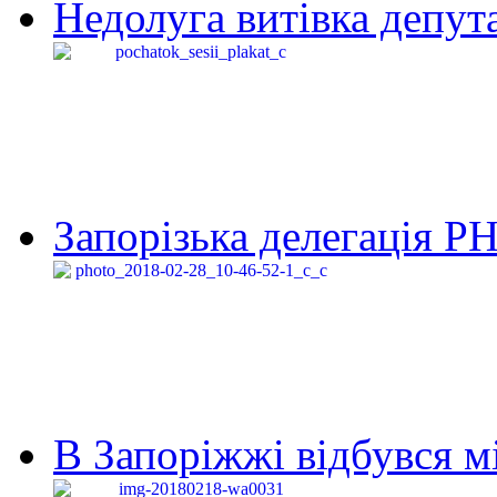
Недолуга витівка депута
Запорізька делегація Р
В Запоріжжі відбувся м