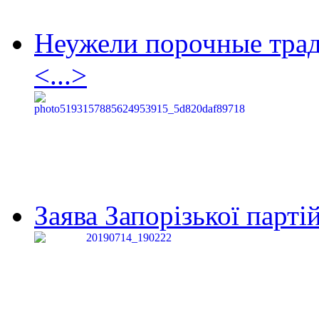
Неужели порочные тра
<...>
Заява Запорізької партій