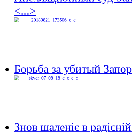
<...>
Борьба за убитый Запор
Знов шаленіє в радісній