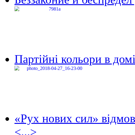
Партійні кольори в домі
«Рух нових сил» відмов
<...>