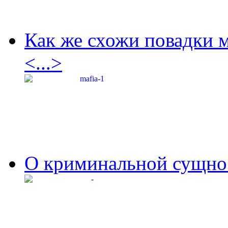
Как же схожи повадки 
<...>
О криминальной сущнос