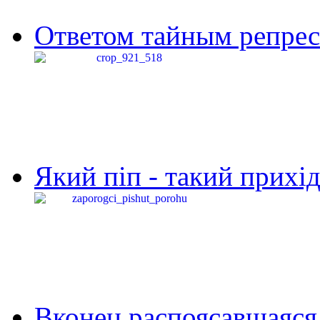
Ответом тайным репресс
Який піп - такий прихід,
Вконец распоясавшаяся 