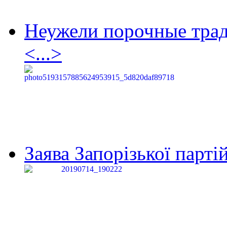
Неужели порочные тра
<...>
Заява Запорізької партій