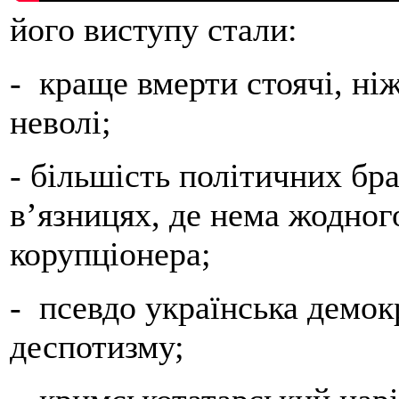
його виступу стали:
- краще вмерти стоячі, ні
неволі;
- більшість політичних бр
в’язницях, де нема жодног
корупціонера;
- псевдо українська демокр
деспотизму;