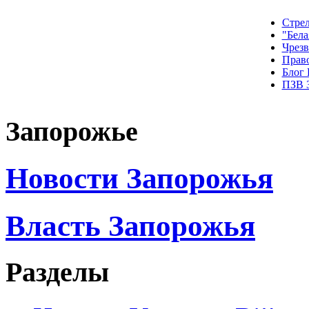
Стрел
"Бела
Чрез
Прав
Блог
ПЗВ 
Запорожье
Новости Запорожья
Власть Запорожья
Разделы