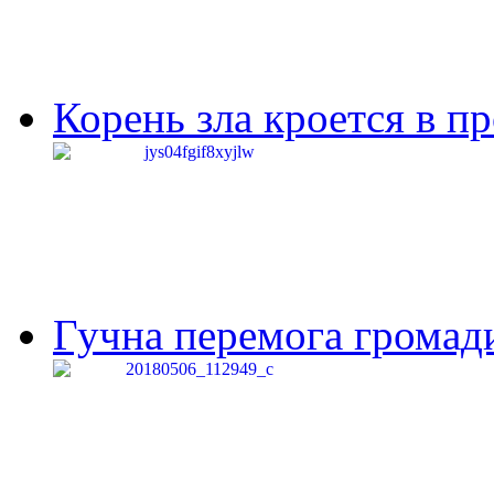
Корень зла кроется в п
Гучна перемога громади