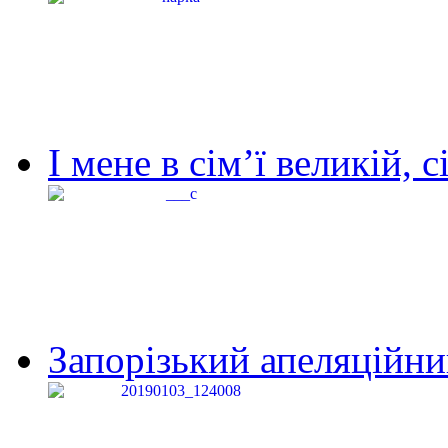
І мене в сім’ї великій, с
Запорізький апеляційний