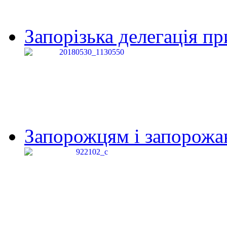
Запорізька делегація пр
Запорожцям і запорожанк