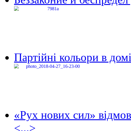
Партійні кольори в домі
«Рух нових сил» відмов
<...>