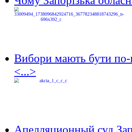
Чому Запорізька обласна
Вибори мають бути по-
<...>
Апелляционный суд Зап