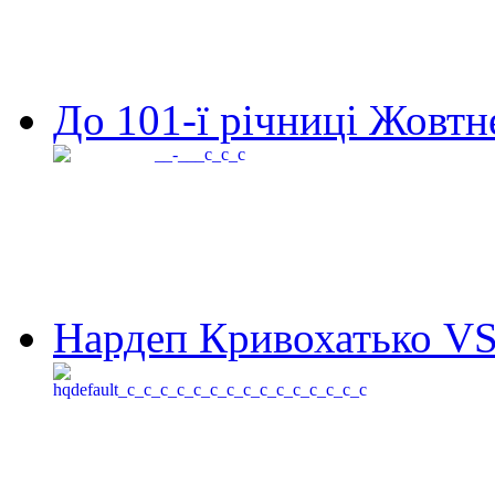
До 101-ї річниці Жовтне
Нардеп Кривохатько VS 