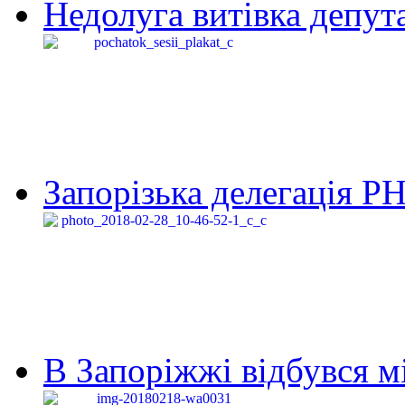
Недолуга витівка депута
Запорізька делегація Р
В Запоріжжі відбувся м