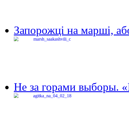
Запорожці на марші, аб
Не за горами выборы. «