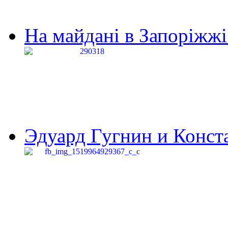
На майдані в Запоріжжі 
Эдуард Гугнин и Конста