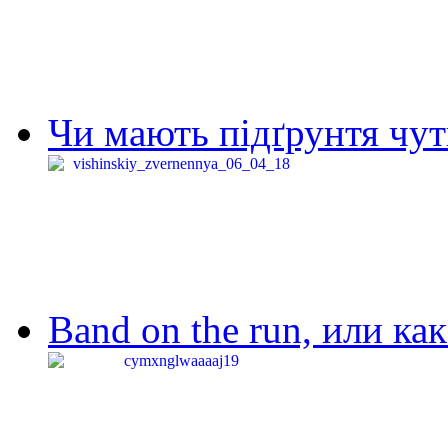
Чи мають підґрунтя чут
Band on the run, или ка