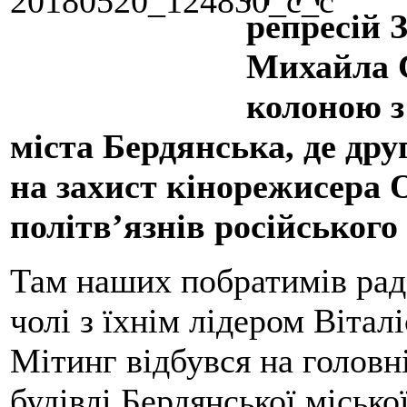
репресій 
Михайла С
колоною з
міста Бердянська, де др
на захист кінорежисера 
політв’язнів російського 
Там наших побратимів рад
чолі з їхнім лідером Віта
Мітинг відбувся на головн
будівлі Бердянської місько