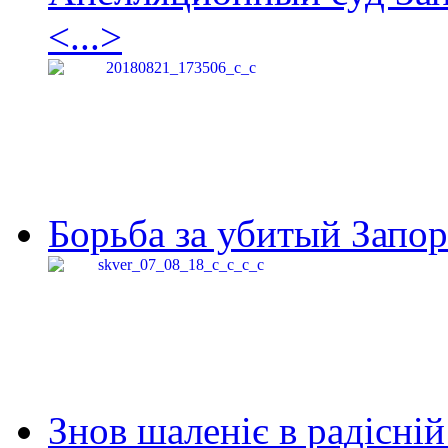
<...>
Борьба за убитый Запор
Знов шаленіє в радісній