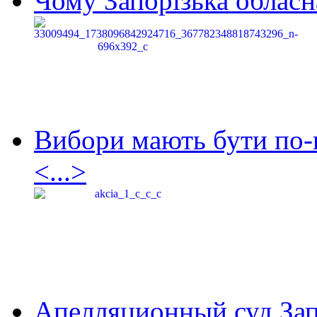
Чому Запорізька обласна
Вибори мають бути по-
<...>
Апелляционный суд Зап