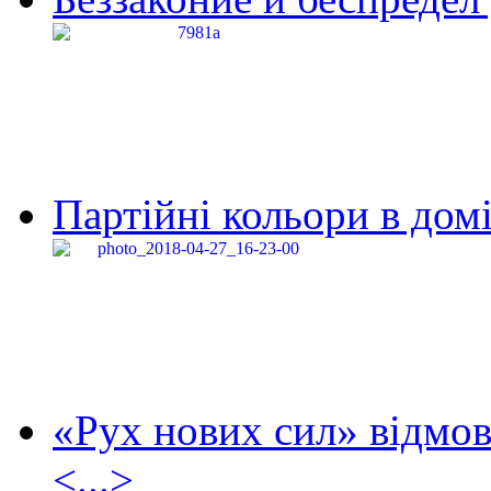
Партійні кольори в домі
«Рух нових сил» відмов
<...>