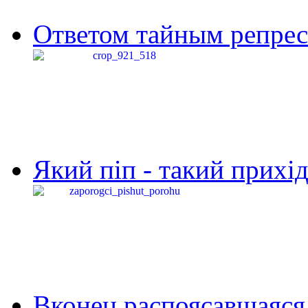
Ответом тайным репресс
Який піп - такий прихід,
Вконец распоясавшаяся 