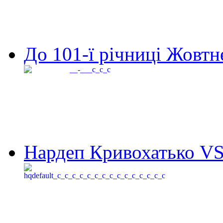
До 101-ї річниці Жовтне
Нардеп Кривохатько VS 