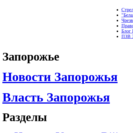
Стрел
"Бела
Чрез
Прав
Блог
ПЗВ 
Запорожье
Новости Запорожья
Власть Запорожья
Разделы