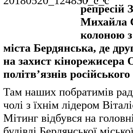
репресій 
Михайла С
колоною з
міста Бердянська, де др
на захист кінорежисера 
політв’язнів російського 
Там наших побратимів рад
чолі з їхнім лідером Віта
Мітинг відбувся на головн
будівлі Бердянської місько