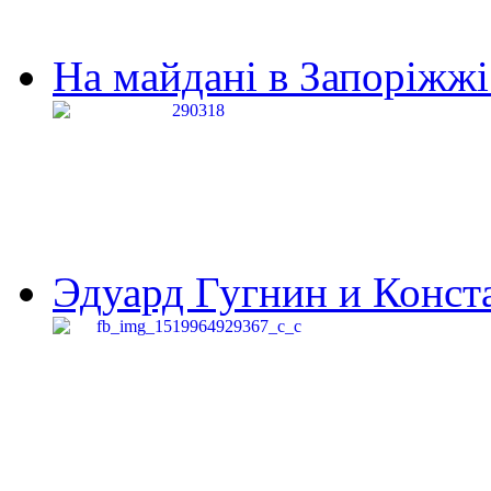
На майдані в Запоріжжі 
Эдуард Гугнин и Конста