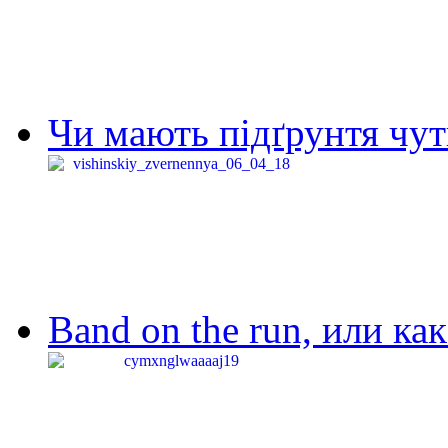
Чи мають підґрунтя чут
Band on the run, или ка