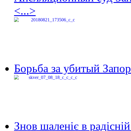
<...>
Борьба за убитый Запор
Знов шаленіє в радісній