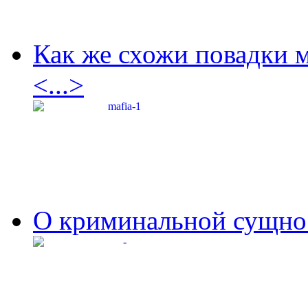
Как же схожи повадки 
<...>
О криминальной сущнос