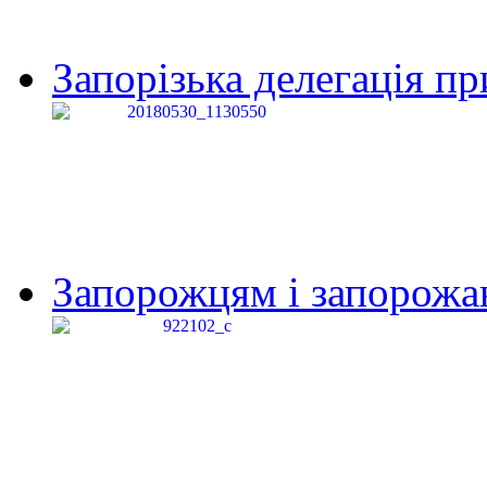
Запорізька делегація пр
Запорожцям і запорожанк