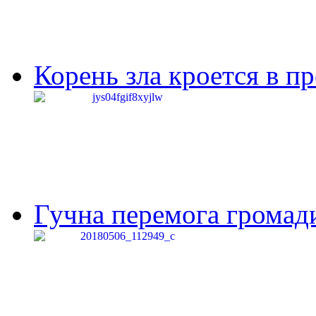
Корень зла кроется в п
Гучна перемога громади