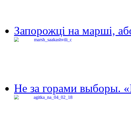
Запорожці на марші, аб
Не за горами выборы. «