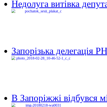
Недолуга витівка депута
Запорізька делегація Р
В Запоріжжі відбувся м