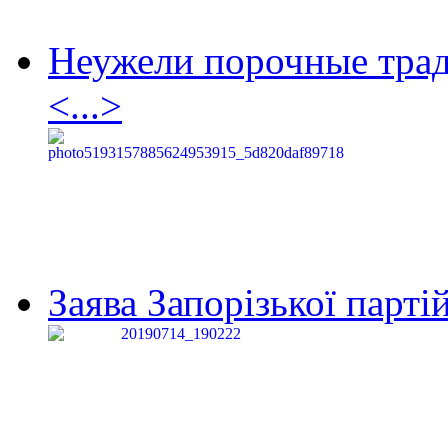
Неужели порочные тра
<...>
Заява Запорізької партій