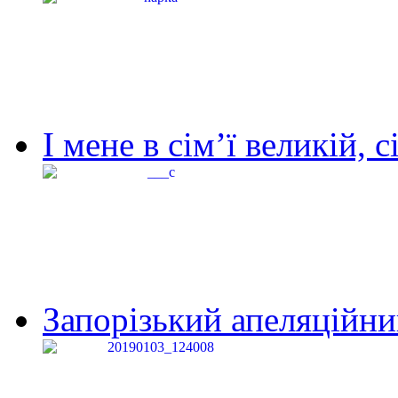
І мене в сім’ї великій, с
Запорізький апеляційний