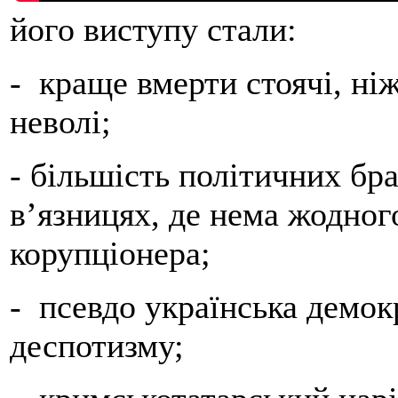
його виступу стали:
- краще вмерти стоячі, ні
неволі;
- більшість політичних бр
в’язницях, де нема жодног
корупціонера;
- псевдо українська демокр
деспотизму;