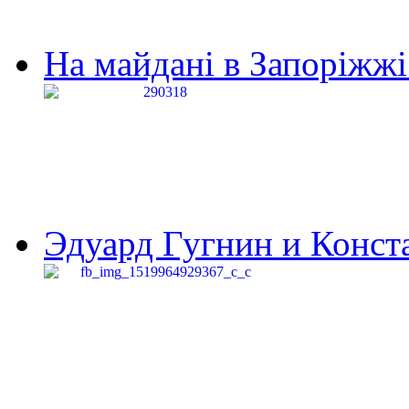
На майдані в Запоріжжі 
Эдуард Гугнин и Конста