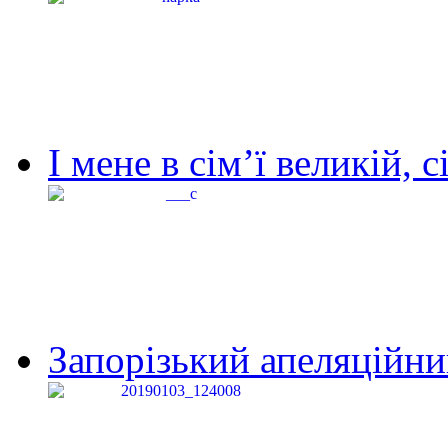
І мене в сім’ї великій, с
Запорізький апеляційний