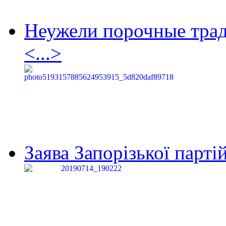
Неужели порочные тра
<...>
Заява Запорізької партій