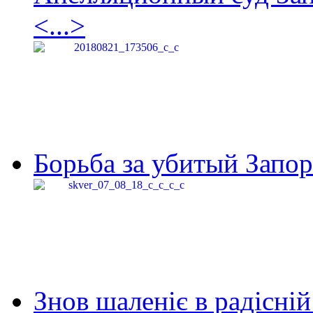
<...>
Борьба за убитый Запор
Знов шаленіє в радісній