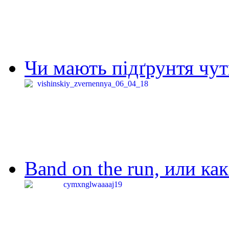
Чи мають підґрунтя чут
Band on the run, или ка