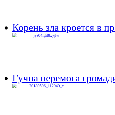
Корень зла кроется в п
Гучна перемога громади