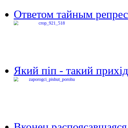
Ответом тайным репресс
Який піп - такий прихід,
Вконец распоясавшаяся 