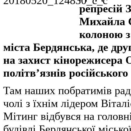
репресій 
Михайла С
колоною з
міста Бердянська, де др
на захист кінорежисера 
політв’язнів російського 
Там наших побратимів рад
чолі з їхнім лідером Віта
Мітинг відбувся на головн
будівлі Бердянської місько