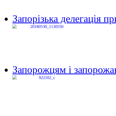
Запорізька делегація пр
Запорожцям і запорожанк