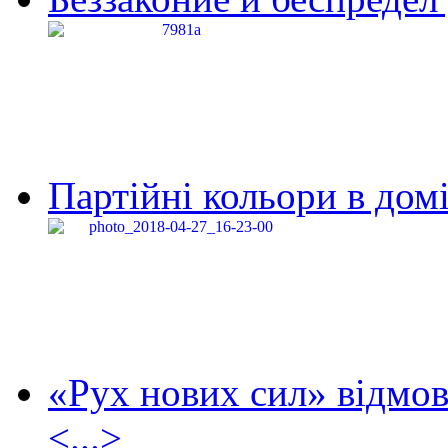
Партійні кольори в домі
«Рух нових сил» відмов
<...>