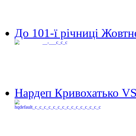
До 101-ї річниці Жовтне
Нардеп Кривохатько VS 