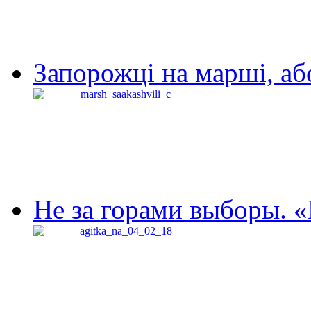
Запорожці на марші, аб
Не за горами выборы. «