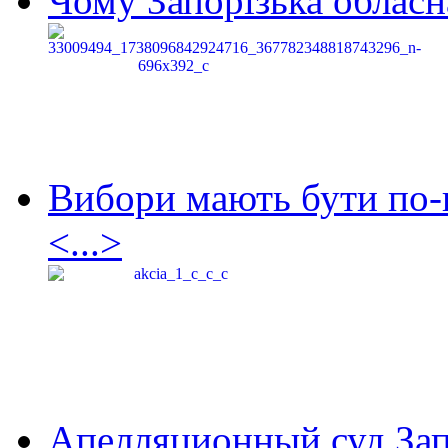
Чому Запорізька обласна
Вибори мають бути по-
<...>
Апелляционный суд Зап