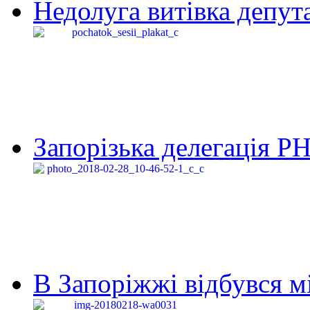
Недолуга витівка депута
Запорізька делегація Р
В Запоріжжі відбувся м