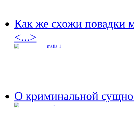
Как же схожи повадки 
<...>
О криминальной сущнос