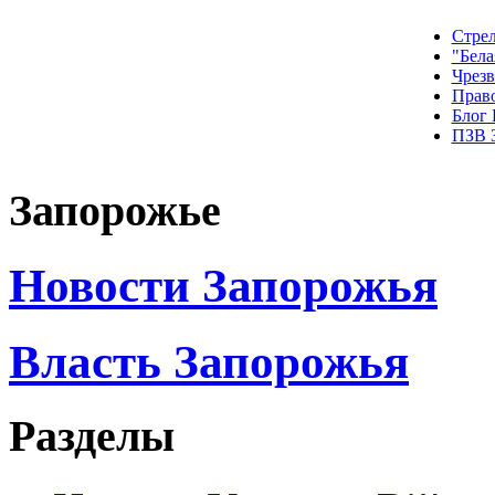
Стрел
"Бела
Чрез
Прав
Блог
ПЗВ 
Запорожье
Новости Запорожья
Власть Запорожья
Разделы