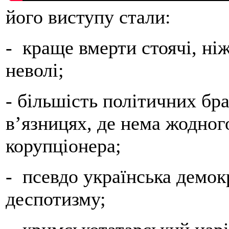
його виступу стали:
- краще вмерти стоячі, ні
неволі;
- більшість політичних бр
в’язницях, де нема жодног
корупціонера;
- псевдо українська демокр
деспотизму;