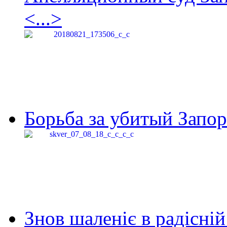
<...>
Борьба за убитый Запор
Знов шаленіє в радісній