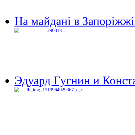
На майдані в Запоріжжі 
Эдуард Гугнин и Конста