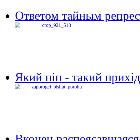
Ответом тайным репресс
Який піп - такий прихід,
Вконец распоясавшаяся 