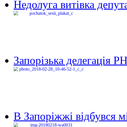
Недолуга витівка депута
Запорізька делегація Р
В Запоріжжі відбувся м