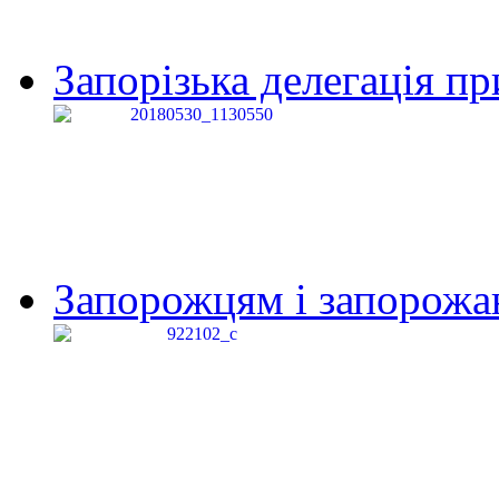
Запорізька делегація пр
Запорожцям і запорожанк