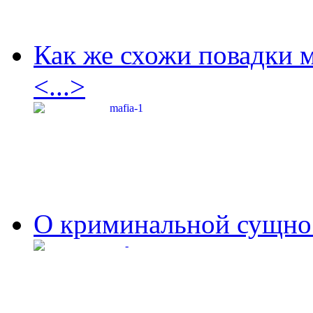
Как же схожи повадки 
<...>
О криминальной сущнос