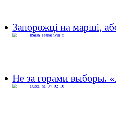
Запорожці на марші, аб
Не за горами выборы. «