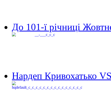
До 101-ї річниці Жовтне
Нардеп Кривохатько VS 