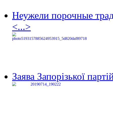
Неужели порочные тра
<...>
Заява Запорізької партій