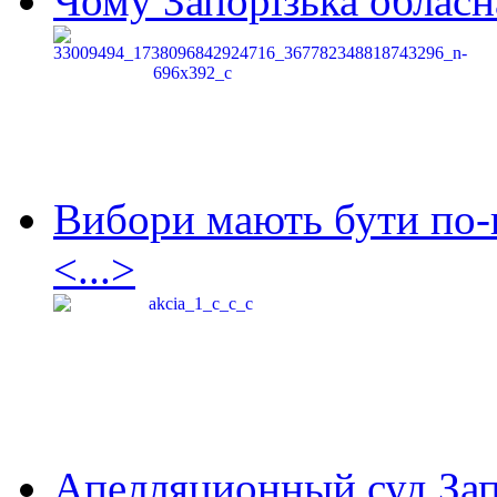
Чому Запорізька обласна
Вибори мають бути по-
<...>
Апелляционный суд Зап