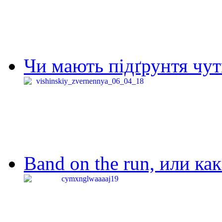
Чи мають підґрунтя чут
Band on the run, или ка