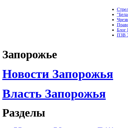
Стрел
"Бела
Чрез
Прав
Блог
ПЗВ 
Запорожье
Новости Запорожья
Власть Запорожья
Разделы