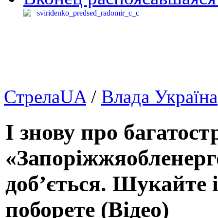
СтрелаUA
/
Влада Україна
І знову про багатос
«Запоріжжяобленерго
доб’ється. Шукайте і
поборете (Відео)