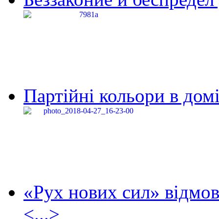
Партійні кольори в домі
«Рух нових сил» відмов
<...>