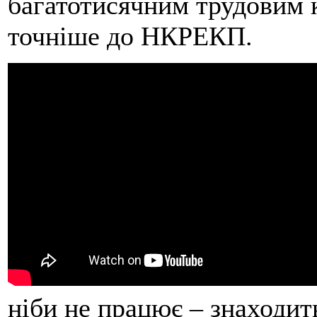
багатотисячним трудовим к
точніше до НКРЕКП.
ніби не працює – знаходить