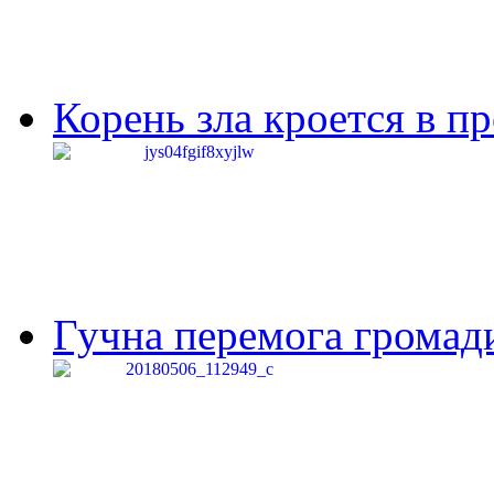
Корень зла кроется в п
Гучна перемога громади