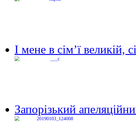
І мене в сім’ї великій, с
Запорізький апеляційний