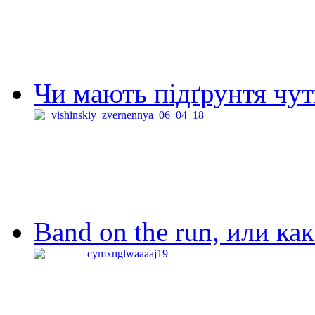
Чи мають підґрунтя чут
Band on the run, или ка