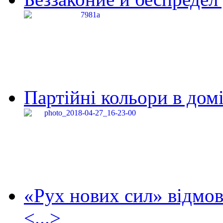
Партійні кольори в домі
«Рух нових сил» відмов
<...>