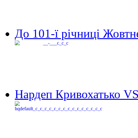
До 101-ї річниці Жовтне
Нардеп Кривохатько VS 