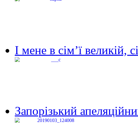
І мене в сім’ї великій, с
Запорізький апеляційний