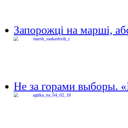
Запорожці на марші, аб
Не за горами выборы. «