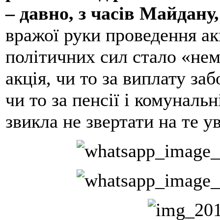
– давно, з часів Майдану,
вражої руки проведення ак
політичних сил стало «не
акція, чи то за виплату заб
чи то за пенсії і комуналь
звикла не звертати на те у