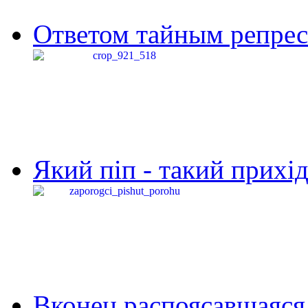
Ответом тайным репресс
Який піп - такий прихід,
Вконец распоясавшаяся 