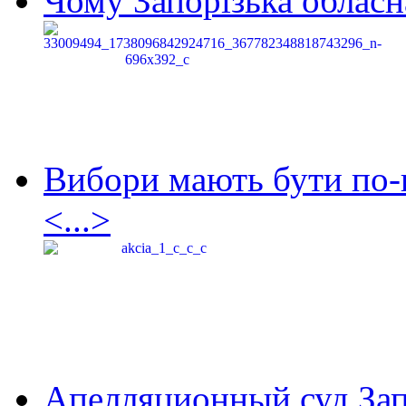
Чому Запорізька обласна
Вибори мають бути по-
<...>
Апелляционный суд Зап