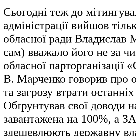
Сьогодні теж до мітингувал
адміністрації вийшов тіль
обласної ради Владислав М
сам) вважало його не за чи
обласної парторганізації 
В. Марченко говорив про о
та загрозу втрати останніх
Обґрунтував свої доводи н
завантажена на 100%, а З
здешевлюють державну вла