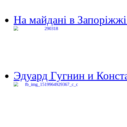
На майдані в Запоріжжі 
Эдуард Гугнин и Конста