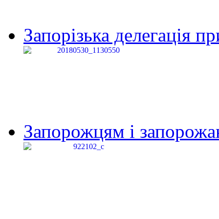
Запорізька делегація пр
Запорожцям і запорожанк