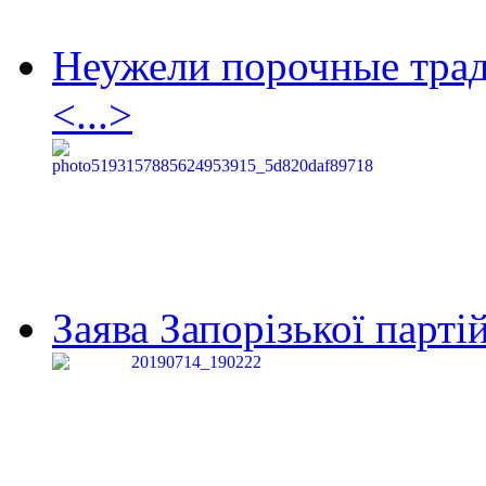
Неужели порочные тра
<...>
Заява Запорізької партій