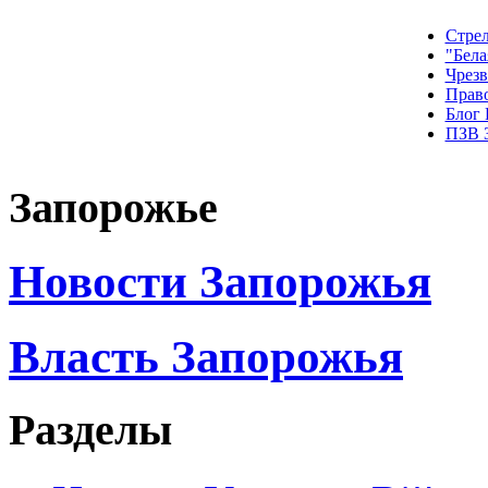
Стрел
"Бела
Чрез
Прав
Блог
ПЗВ 
Запорожье
Новости Запорожья
Власть Запорожья
Разделы