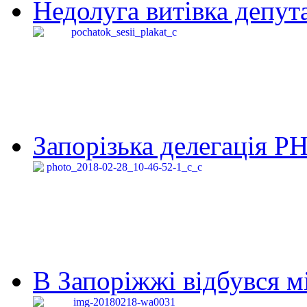
Недолуга витівка депута
Запорізька делегація Р
В Запоріжжі відбувся м