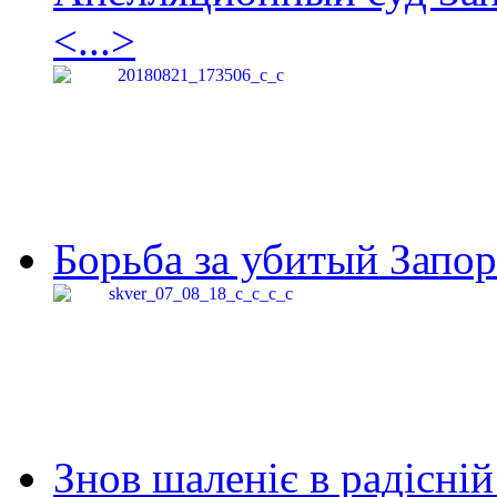
<...>
Борьба за убитый Запор
Знов шаленіє в радісній