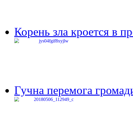
Корень зла кроется в п
Гучна перемога громади