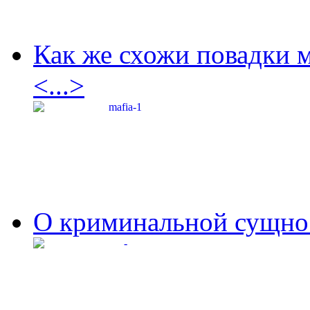
Как же схожи повадки 
<...>
О криминальной сущнос