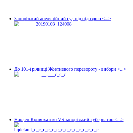
Запорізький апеляційний суд під підозрою <...>
До 101-ї річниці Жовтневого перевороту - вибори <...>
Нардеп Кривохатько VS запорізький губернатор <...>