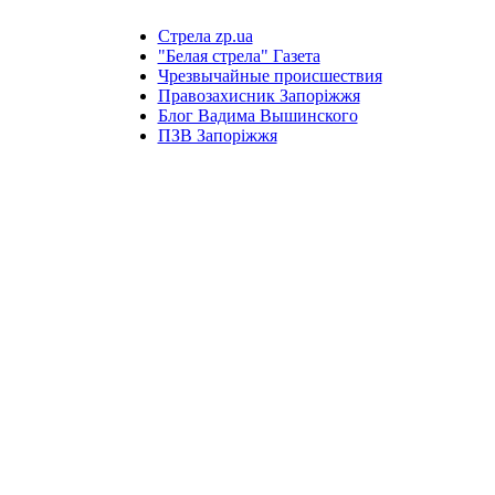
Стрела zp.ua
"Белая стрела" Газета
Чрезвычайные происшествия
Правозахисник Запоріжжя
Блог Вадима Вышинского
ПЗВ Запоріжжя