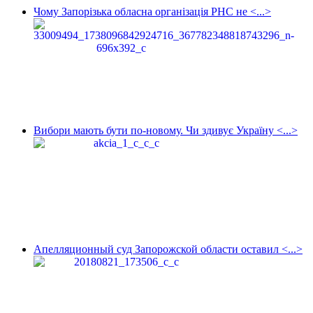
Чому Запорізька обласна організація РНС не <...>
Вибори мають бути по-новому. Чи здивує Україну <...>
Апелляционный суд Запорожской области оставил <...>