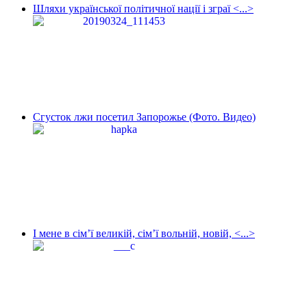
Шляхи української політичної нації і зграї <...>
Сгусток лжи посетил Запорожье (Фото. Видео)
І мене в сім’ї великій, сім’ї вольній, новій, <...>