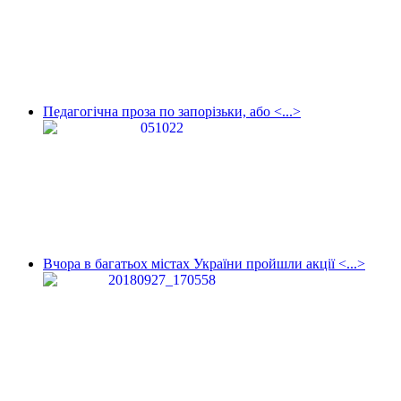
Педагогічна проза по запорізьки, або <...>
Вчора в багатьох містах України пройшли акції <...>