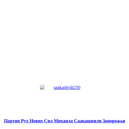
Партия Рух Нових Сил
Михаила Саакашвили
Запорожья