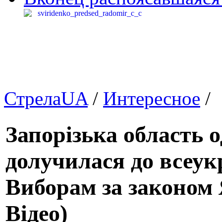
СтрелаUA
/
Интересное
/
Запорізька область 
долучилася до всеукр
Виборам за законом 
Відео)