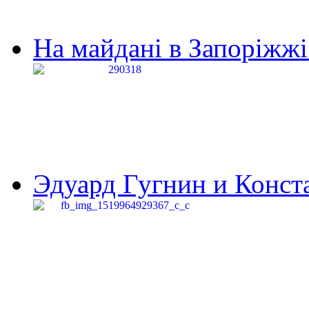
На майдані в Запоріжжі 
Эдуард Гугнин и Конста