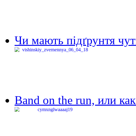
Чи мають підґрунтя чут
Band on the run, или ка