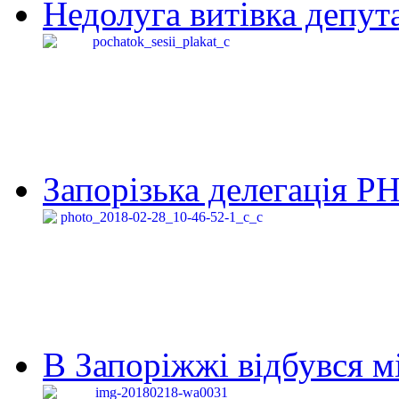
Недолуга витівка депута
Запорізька делегація Р
В Запоріжжі відбувся м