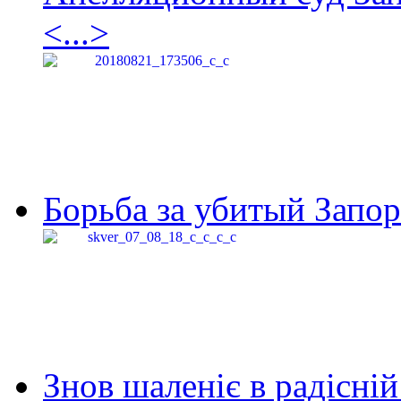
<...>
Борьба за убитый Запор
Знов шаленіє в радісній