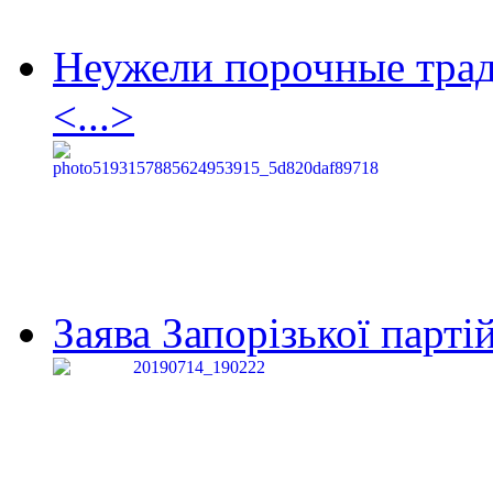
Неужели порочные тра
<...>
Заява Запорізької партій