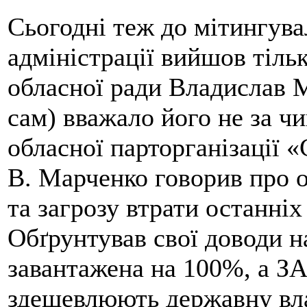
Сьогодні теж до мітингувал
адміністрації вийшов тіль
обласної ради Владислав М
сам) вважало його не за чи
обласної парторганізації 
В. Марченко говорив про о
та загрозу втрати останніх
Обґрунтував свої доводи н
завантажена на 100%, а З
здешевлюють державну вла