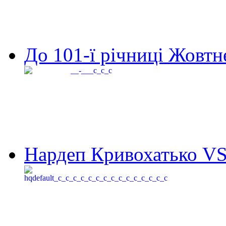
До 101-ї річниці Жовтне
Нардеп Кривохатько VS 