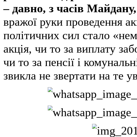
– давно, з часів Майдану,
вражої руки проведення ак
політичних сил стало «не
акція, чи то за виплату заб
чи то за пенсії і комуналь
звикла не звертати на те у