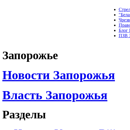
Стрел
"Бела
Чрез
Прав
Блог
ПЗВ 
Запорожье
Новости Запорожья
Власть Запорожья
Разделы