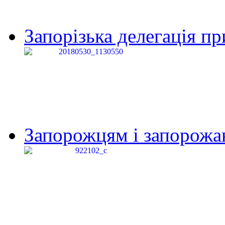
Запорізька делегація пр
Запорожцям і запорожанк