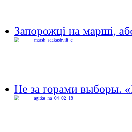
Запорожці на марші, аб
Не за горами выборы. «