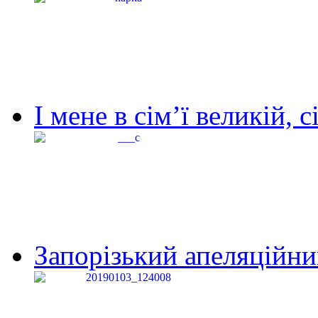
І мене в сім’ї великій, с
Запорізький апеляційний