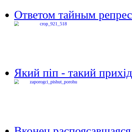
Ответом тайным репресс
Який піп - такий прихід,
Вконец распоясавшаяся 