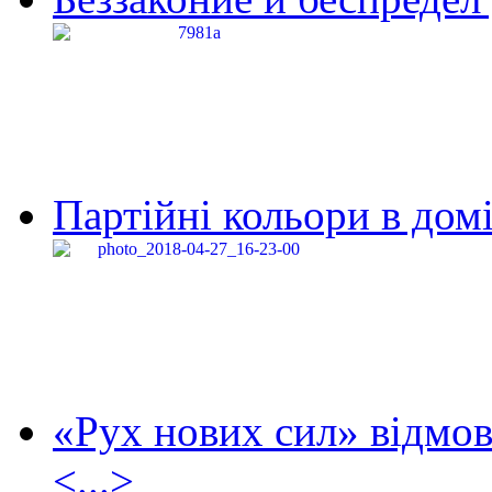
Партійні кольори в домі
«Рух нових сил» відмов
<...>