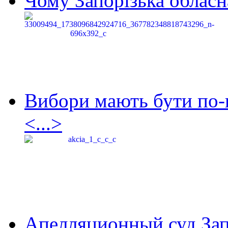
Чому Запорізька обласна
Вибори мають бути по-
<...>
Апелляционный суд Зап