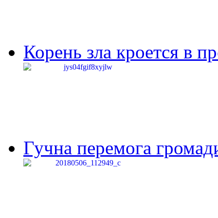
Корень зла кроется в п
Гучна перемога громади