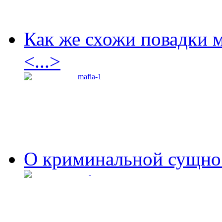
Как же схожи повадки 
<...>
О криминальной сущнос