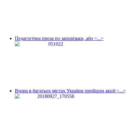
Педагогічна проза по запорізьки, або <...>
Вчора в багатьох містах України пройшли акції <...>