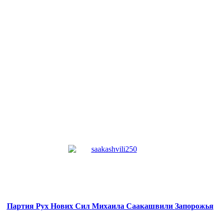
Партия Рух Нових Сил
Михаила Саакашвили
Запорожья