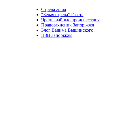
Стрела zp.ua
"Белая стрела" Газета
Чрезвычайные происшествия
Правозахисник Запоріжжя
Блог Вадима Вышинского
ПЗВ Запоріжжя