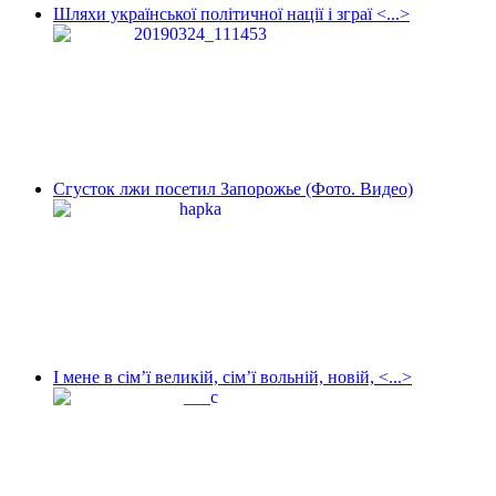
Шляхи української політичної нації і зграї <...>
Сгусток лжи посетил Запорожье (Фото. Видео)
І мене в сім’ї великій, сім’ї вольній, новій, <...>