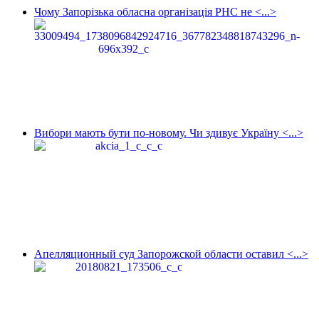
Чому Запорізька обласна організація РНС не <...>
Вибори мають бути по-новому. Чи здивує Україну <...>
Апелляционный суд Запорожской области оставил <...>