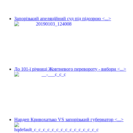
Запорізький апеляційний суд під підозрою <...>
До 101-ї річниці Жовтневого перевороту - вибори <...>
Нардеп Кривохатько VS запорізький губернатор <...>