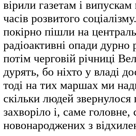
вірили газетам і випускам 
часів розвитого соціалізму
покірно пішли на центральн
радіоактивні опади дурно 
потім черговій річниці Вел
дурять, бо ніхто у владі до
тоді на тих маршах ми над
скільки людей звернулося 
захворіло і, саме головне,
новонароджених з відхиле