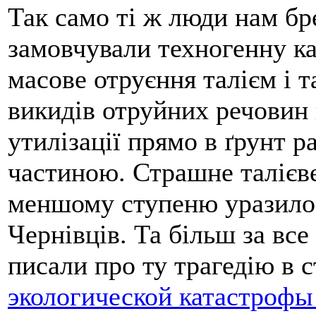
Так само ті ж люди нам бр
замовчували техногенну ка
масове отруєння талієм і т
викидів отруйних речовин
утилізації прямо в ґрунт 
частиною. Страшне талієв
меншому ступеню уразило 
Чернівців. Та більш за вс
писали про ту трагедію в с
экологической катастрофы