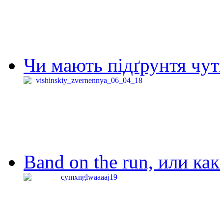
Чи мають підґрунтя чут
Band on the run, или ка