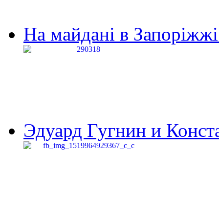
На майдані в Запоріжжі 
Эдуард Гугнин и Конста