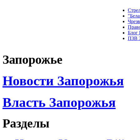
Стрел
"Бела
Чрез
Прав
Блог
ПЗВ 
Запорожье
Новости Запорожья
Власть Запорожья
Разделы