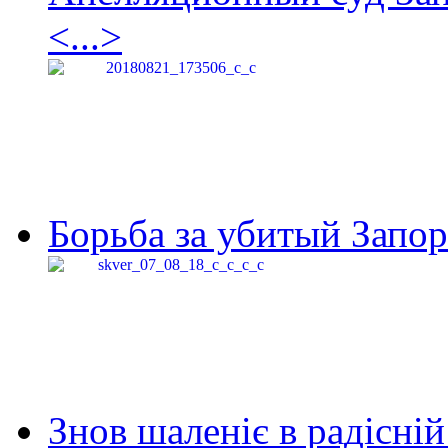
<...>
Борьба за убитый Запор
Знов шаленіє в радісній