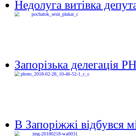
Недолуга витівка депута
Запорізька делегація Р
В Запоріжжі відбувся м