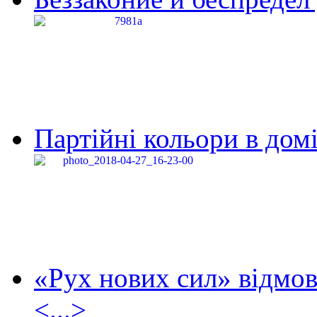
Партійні кольори в домі
«Рух нових сил» відмов
<...>