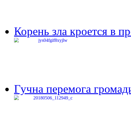
Корень зла кроется в п
Гучна перемога громади