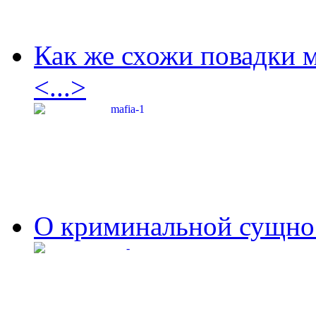
Как же схожи повадки 
<...>
О криминальной сущнос