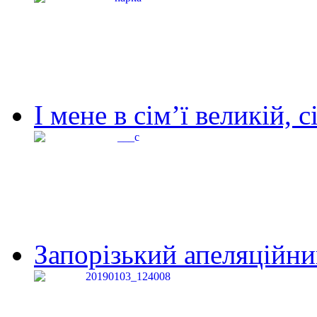
І мене в сім’ї великій, с
Запорізький апеляційний