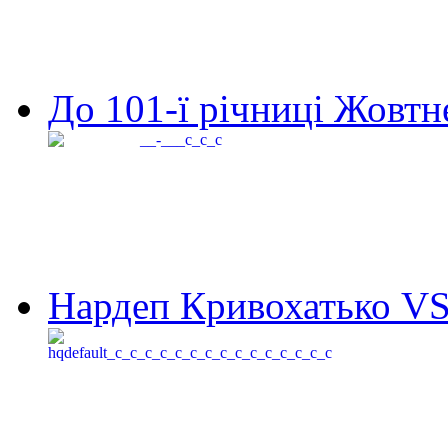
До 101-ї річниці Жовтне
Нардеп Кривохатько VS 