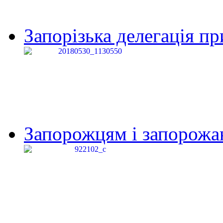
Запорізька делегація пр
Запорожцям і запорожанк