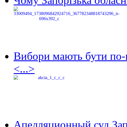
Чому Запорізька обласна
Вибори мають бути по-
<...>
Апелляционный суд Зап