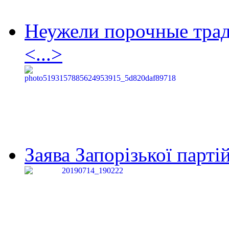
Неужели порочные тра
<...>
Заява Запорізької партій