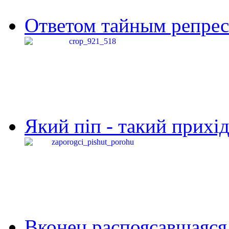
Ответом тайным репресс
Який піп - такий прихід,
Вконец распоясавшаяся 