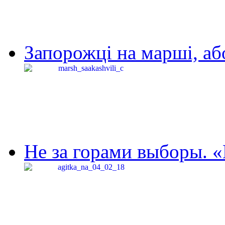
Запорожці на марші, аб
Не за горами выборы. «