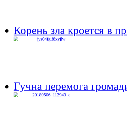
Корень зла кроется в п
Гучна перемога громади