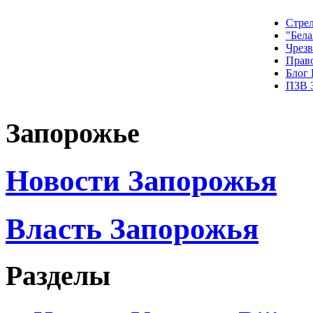
Стрел
"Бела
Чрез
Прав
Блог
ПЗВ 
Запорожье
Новости Запорожья
Власть Запорожья
Разделы