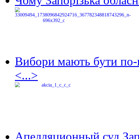
Чому Запорізька обласна
Вибори мають бути по-
<...>
Апелляционный суд Зап