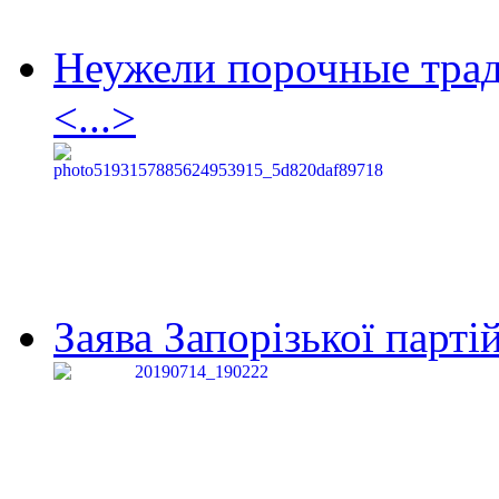
Неужели порочные тра
<...>
Заява Запорізької партій