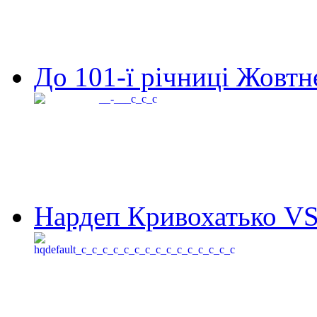
До 101-ї річниці Жовтне
Нардеп Кривохатько VS 