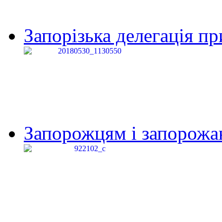
Запорізька делегація пр
Запорожцям і запорожанк