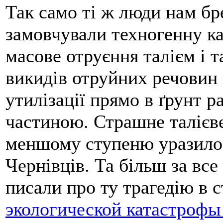
Так само ті ж люди нам бр
замовчували техногенну ка
масове отруєння талієм і т
викидів отруйних речовин
утилізації прямо в ґрунт 
частиною. Страшне талієв
меншому ступеню уразило 
Чернівців. Та більш за вс
писали про ту трагедію в с
экологической катастрофы