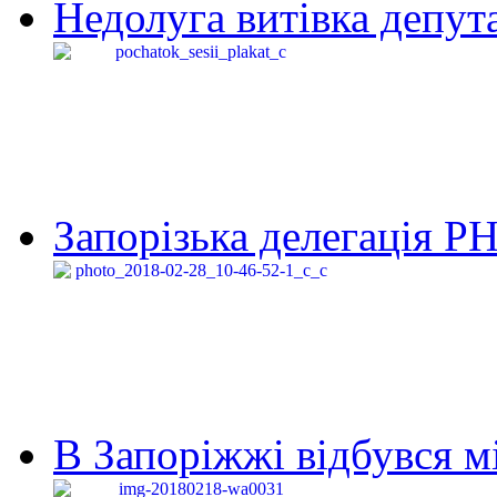
Недолуга витівка депута
Запорізька делегація Р
В Запоріжжі відбувся м