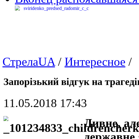
СтрелаUA
/
Интересное
/
Запорізький відгук на трагеді
11.05.2018 17:43
Дивне, ал
державне 