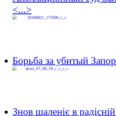
<...>
Борьба за убитый Запор
Знов шаленіє в радісній