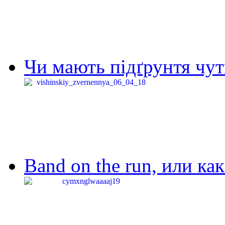
Чи мають підґрунтя чут
Band on the run, или ка