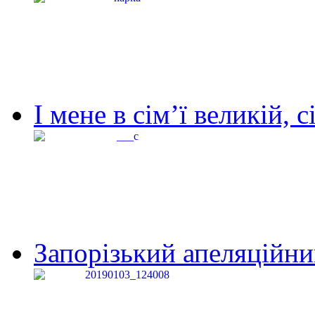
І мене в сім’ї великій, с
Запорізький апеляційний