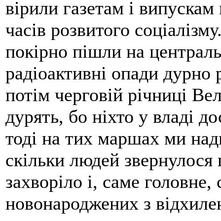
вірили газетам і випускам 
часів розвитого соціалізму
покірно пішли на центральн
радіоактивні опади дурно 
потім черговій річниці Вел
дурять, бо ніхто у владі до
тоді на тих маршах ми над
скільки людей звернулося 
захворіло і, саме головне,
новонароджених з відхиле