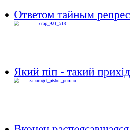
Ответом тайным репресс
Який піп - такий прихід,
Вконец распоясавшаяся 