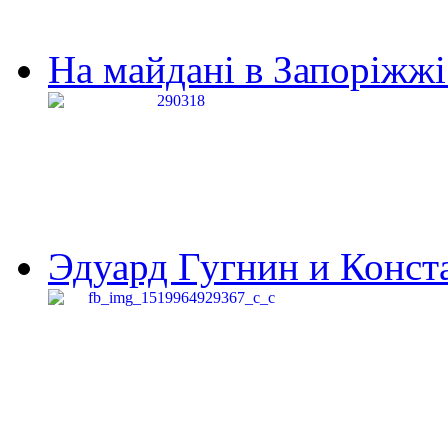
На майдані в Запоріжжі 
Эдуард Гугнин и Конста