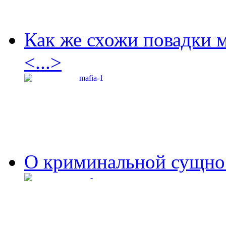
Как же схожи повадки 
<...>
О криминальной сущнос