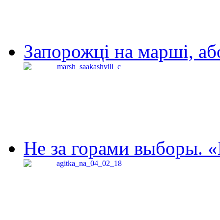
Запорожці на марші, аб
Не за горами выборы. «