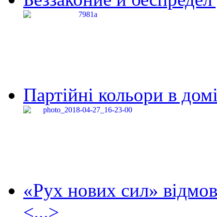
Партійні кольори в домі
«Рух нових сил» відмов
<...>