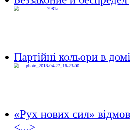
Партійні кольори в домі
«Рух нових сил» відмов
<...>