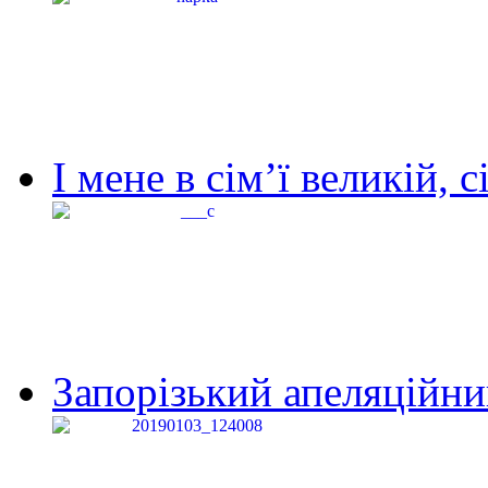
І мене в сім’ї великій, с
Запорізький апеляційний