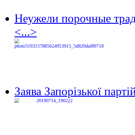
Неужели порочные тра
<...>
Заява Запорізької партій