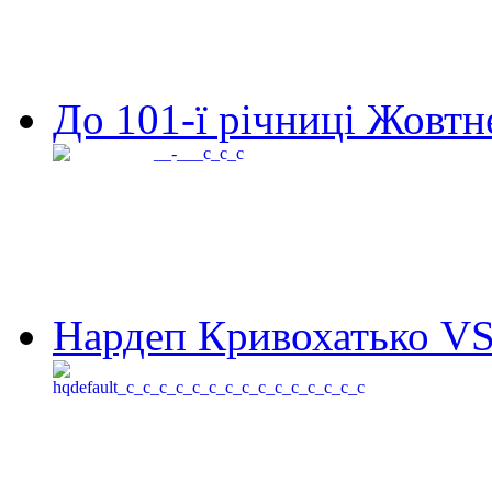
До 101-ї річниці Жовтне
Нардеп Кривохатько VS 