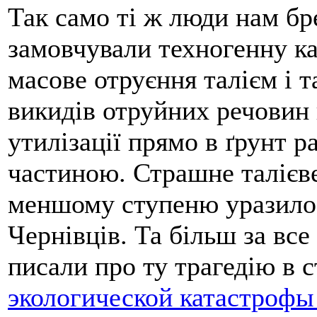
Так само ті ж люди нам бр
замовчували техногенну ка
масове отруєння талієм і т
викидів отруйних речовин
утилізації прямо в ґрунт 
частиною. Страшне талієв
меншому ступеню уразило 
Чернівців. Та більш за вс
писали про ту трагедію в с
экологической катастрофы