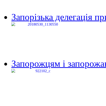
Запорізька делегація пр
Запорожцям і запорожанк