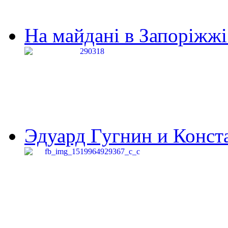
На майдані в Запоріжжі 
Эдуард Гугнин и Конста