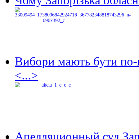
Чому Запорізька обласна
Вибори мають бути по-
<...>
Апелляционный суд Зап