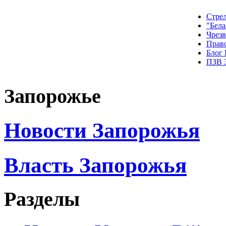
Стрел
"Бела
Чрез
Прав
Блог
ПЗВ 
Запорожье
Новости Запорожья
Власть Запорожья
Разделы