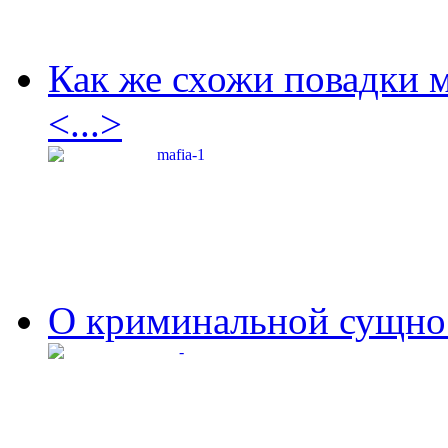
Как же схожи повадки 
<...>
О криминальной сущнос