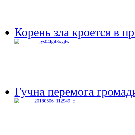
Корень зла кроется в п
Гучна перемога громади