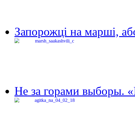
Запорожці на марші, аб
Не за горами выборы. «