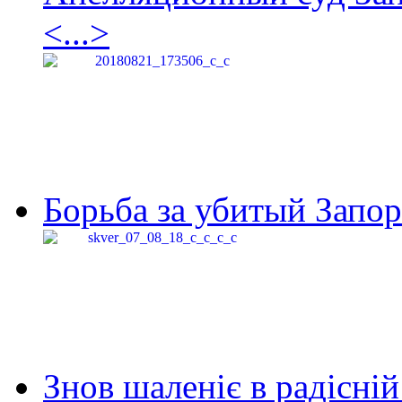
<...>
Борьба за убитый Запор
Знов шаленіє в радісній