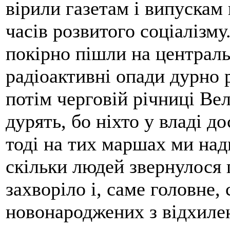
вірили газетам і випускам 
часів розвитого соціалізму
покірно пішли на центральн
радіоактивні опади дурно 
потім черговій річниці Вел
дурять, бо ніхто у владі до
тоді на тих маршах ми над
скільки людей звернулося 
захворіло і, саме головне,
новонароджених з відхиле