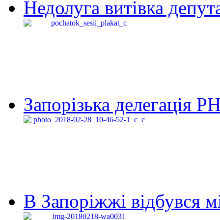
Недолуга витівка депута
Запорізька делегація Р
В Запоріжжі відбувся м