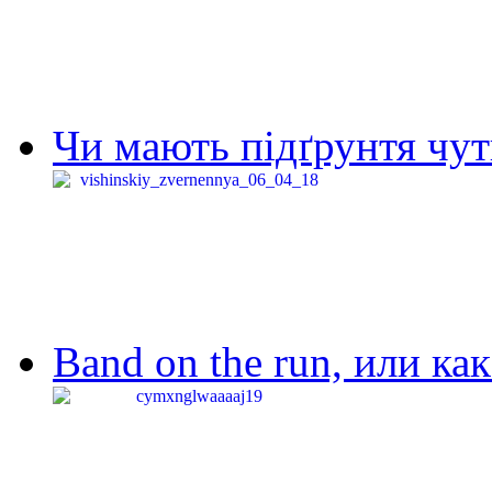
Чи мають підґрунтя чут
Band on the run, или ка