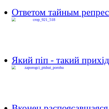
Ответом тайным репресс
Який піп - такий прихід,
Вконец распоясавшаяся 