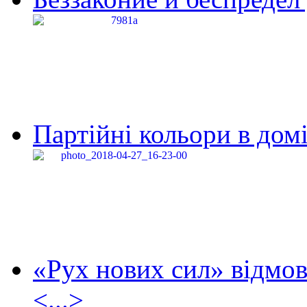
Партійні кольори в домі
«Рух нових сил» відмов
<...>