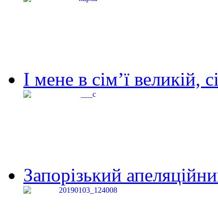
І мене в сім’ї великій, с
Запорізький апеляційний