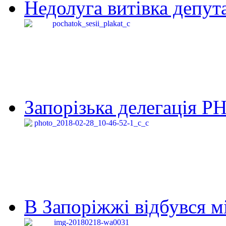
Недолуга витівка депута
Запорізька делегація Р
В Запоріжжі відбувся м