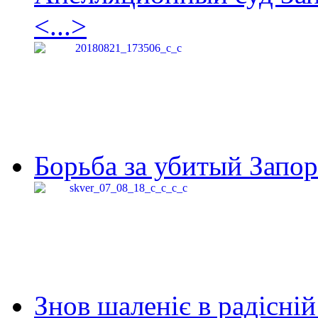
<...>
Борьба за убитый Запор
Знов шаленіє в радісній