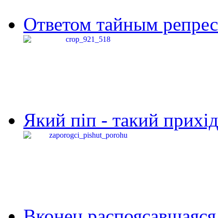
Ответом тайным репресс
Який піп - такий прихід,
Вконец распоясавшаяся 