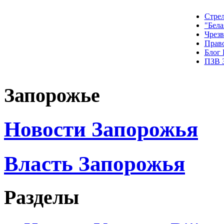
Стрел
"Бела
Чрез
Прав
Блог
ПЗВ 
Запорожье
Новости Запорожья
Власть Запорожья
Разделы