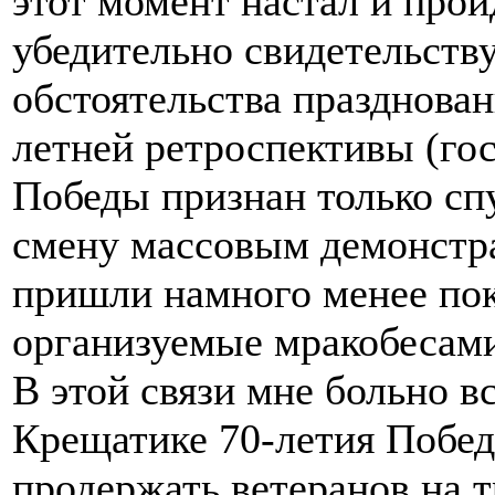
этот момент настал и прой
убедительно свидетельству
обстоятельства празднован
летней ретроспективы (го
Победы признан только спу
смену массовым демонстр
пришли намного менее пок
организуемые мракобесами
В этой связи мне больно в
Крещатике 70-летия Побед
продержать ветеранов на 