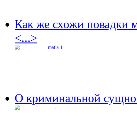
Как же схожи повадки 
<...>
О криминальной сущнос