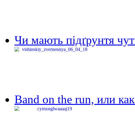
Чи мають підґрунтя чут
Band on the run, или ка