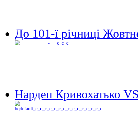
До 101-ї річниці Жовтне
Нардеп Кривохатько VS 