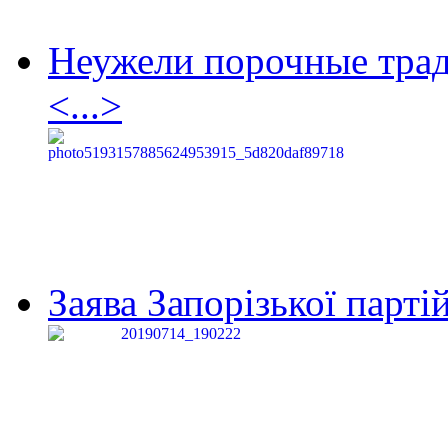
Неужели порочные тра
<...>
Заява Запорізької партій