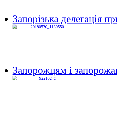
Запорізька делегація пр
Запорожцям і запорожанк