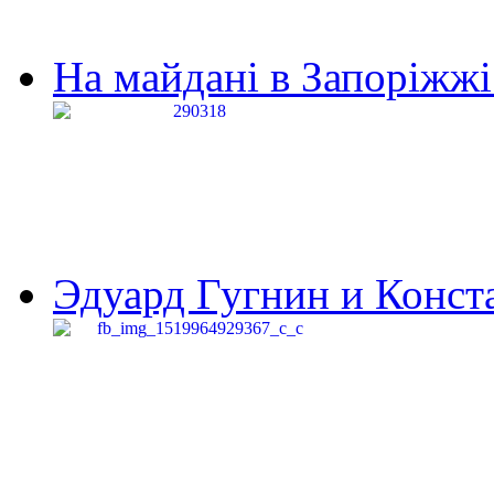
На майдані в Запоріжжі 
Эдуард Гугнин и Конста