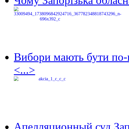
Чому Запорізька обласна
Вибори мають бути по-
<...>
Апелляционный суд Зап