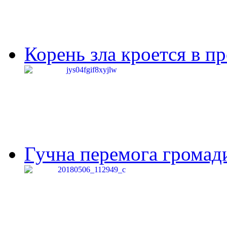
Корень зла кроется в п
Гучна перемога громади