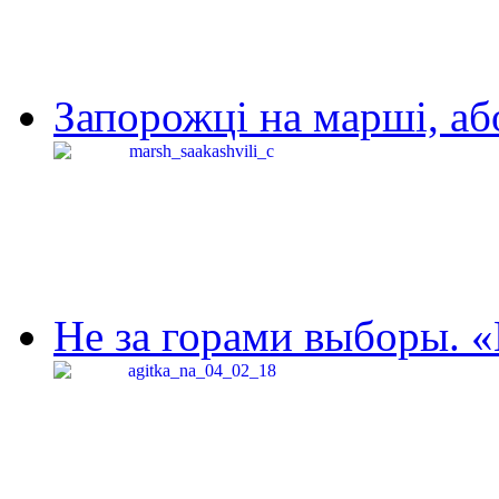
Запорожці на марші, аб
Не за горами выборы. «