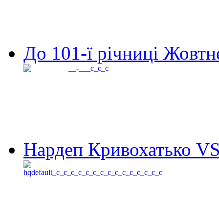
До 101-ї річниці Жовтне
Нардеп Кривохатько VS 