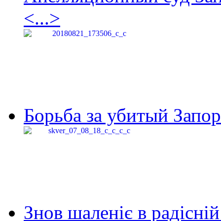
<...>
Борьба за убитый Запор
Знов шаленіє в радісній