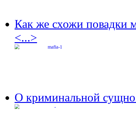
Как же схожи повадки 
<...>
О криминальной сущнос