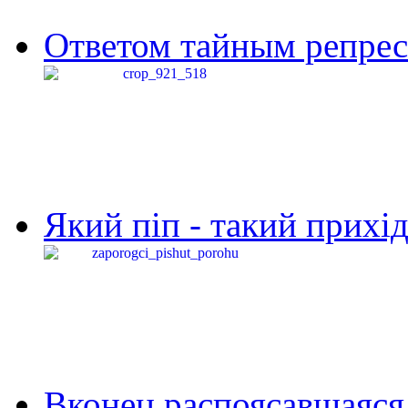
Ответом тайным репресс
Який піп - такий прихід,
Вконец распоясавшаяся 