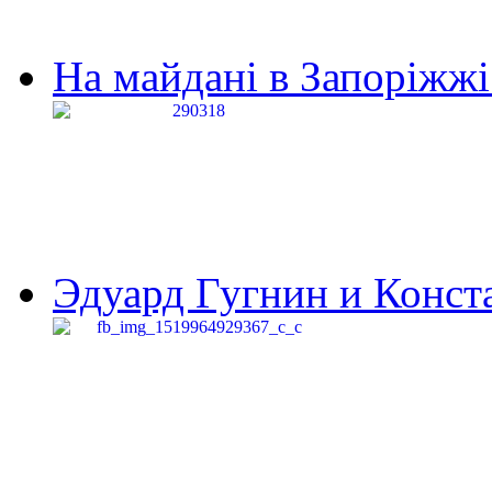
На майдані в Запоріжжі 
Эдуард Гугнин и Конста