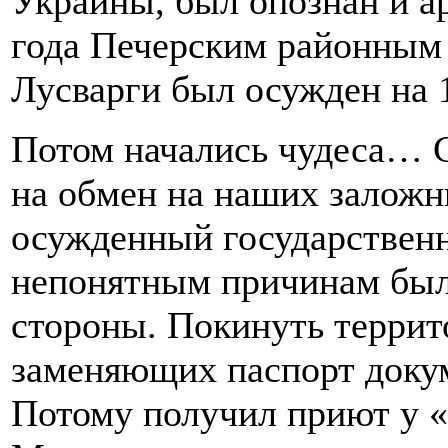
Украины, был опознан и ар
года Печерским районным
Лусварги был осужден на 
Потом начались чудеса… С
на обмен на наших заложн
осужденный государствен
непонятным причинам был
стороны. Покинуть террит
заменяющих паспорт докуме
Потому получил приют у 