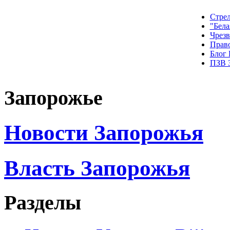
Стрел
"Бела
Чрез
Прав
Блог
ПЗВ 
Запорожье
Новости Запорожья
Власть Запорожья
Разделы