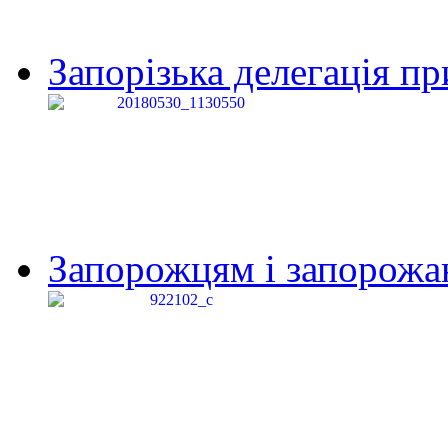
Запорізька делегація пр
Запорожцям і запорожанк