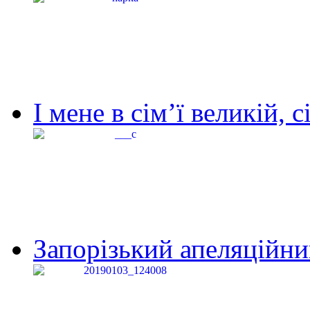
І мене в сім’ї великій, с
Запорізький апеляційний