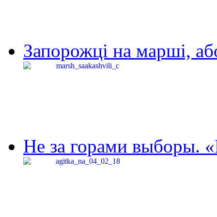
Запорожці на марші, аб
Не за горами выборы. «