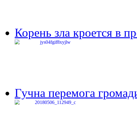
Корень зла кроется в п
Гучна перемога громади