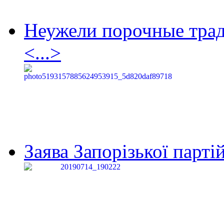
Неужели порочные тра
<...>
Заява Запорізької партій