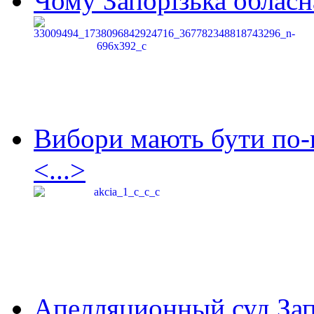
Чому Запорізька обласна
Вибори мають бути по-
<...>
Апелляционный суд Зап