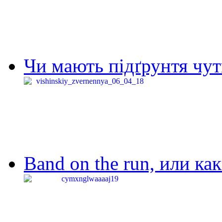
Чи мають підґрунтя чут
Band on the run, или ка