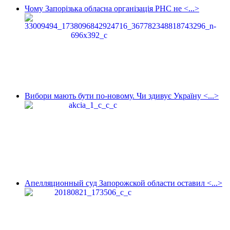
Чому Запорізька обласна організація РНС не <...>
Вибори мають бути по-новому. Чи здивує Україну <...>
Апелляционный суд Запорожской области оставил <...>