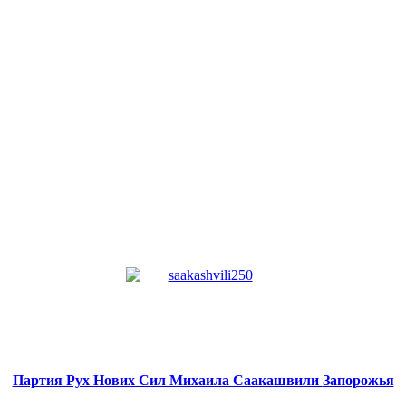
Партия Рух Нових Сил
Михаила Саакашвили
Запорожья