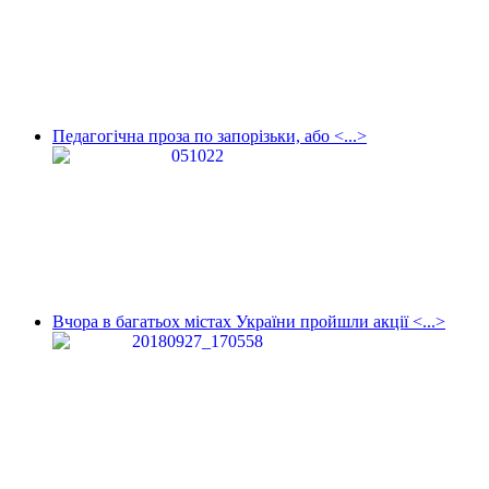
Педагогічна проза по запорізьки, або <...>
Вчора в багатьох містах України пройшли акції <...>