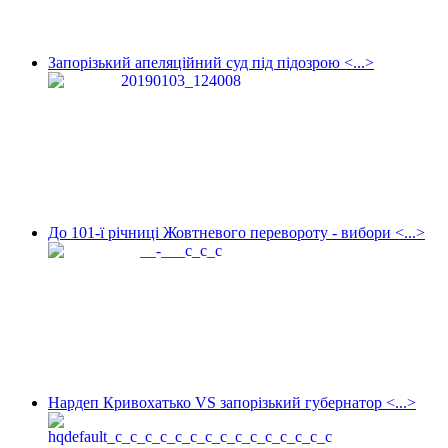
Запорізький апеляційний суд під підозрою <...>
До 101-ї річниці Жовтневого перевороту - вибори <...>
Нардеп Кривохатько VS запорізький губернатор <...>