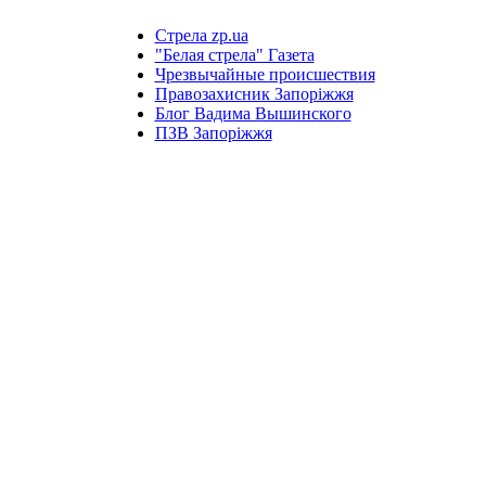
Стрела zp.ua
"Белая стрела" Газета
Чрезвычайные происшествия
Правозахисник Запоріжжя
Блог Вадима Вышинского
ПЗВ Запоріжжя