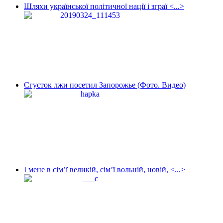
Шляхи української політичної нації і зграї <...>
Сгусток лжи посетил Запорожье (Фото. Видео)
І мене в сім’ї великій, сім’ї вольній, новій, <...>