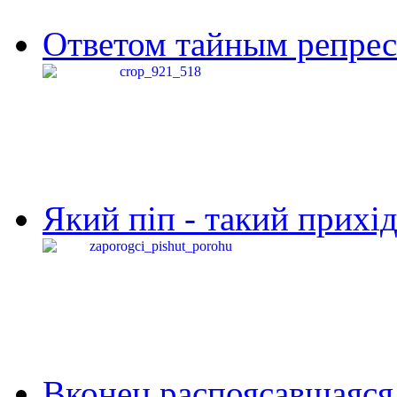
Ответом тайным репресс
Який піп - такий прихід,
Вконец распоясавшаяся 