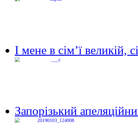
І мене в сім’ї великій, с
Запорізький апеляційний