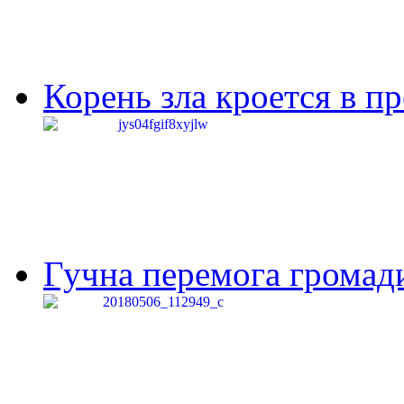
Корень зла кроется в п
Гучна перемога громади