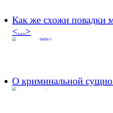
Как же схожи повадки 
<...>
О криминальной сущнос