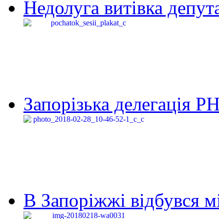
Недолуга витівка депута
Запорізька делегація Р
В Запоріжжі відбувся м