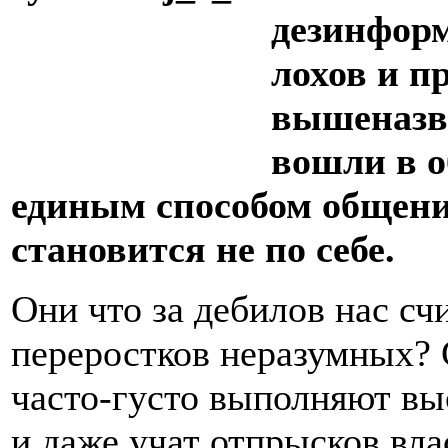
дезинформ
лохов и п
вышеназв
вошли в о
единым способом общени
становится не по себе.
Они что за дебилов нас сч
переростков неразумных?
часто-густо выполняют вы
и даже учат отпрысков вл