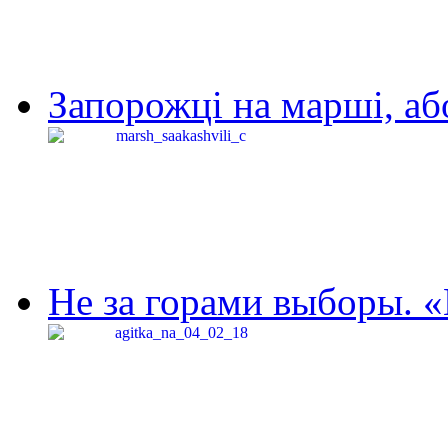
Запорожці на марші, аб
Не за горами выборы. «