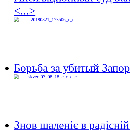
<...>
Борьба за убитый Запор
Знов шаленіє в радісній