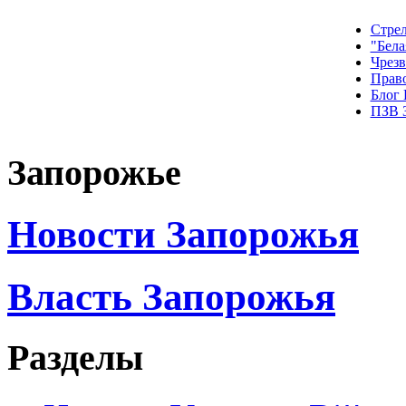
Стрел
"Бела
Чрез
Прав
Блог
ПЗВ 
Запорожье
Новости Запорожья
Власть Запорожья
Разделы