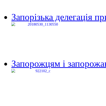
Запорізька делегація пр
Запорожцям і запорожанк