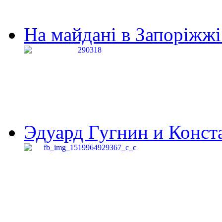
На майдані в Запоріжжі 
Эдуард Гугнин и Конста