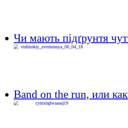
Чи мають підґрунтя чут
Band on the run, или ка