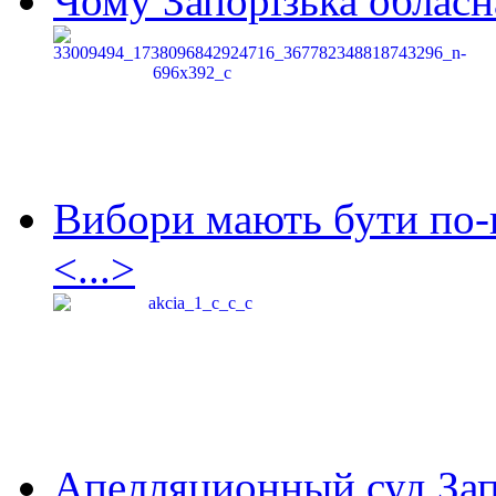
Чому Запорізька обласна
Вибори мають бути по-
<...>
Апелляционный суд Зап