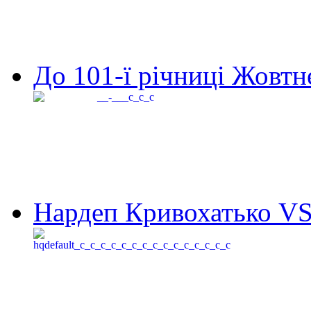
До 101-ї річниці Жовтне
Нардеп Кривохатько VS 