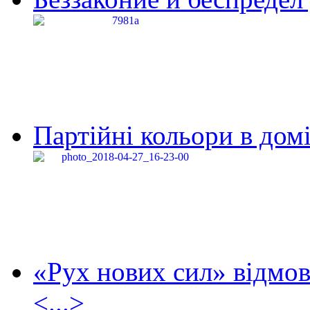
Партійні кольори в домі
«Рух нових сил» відмов
<...>