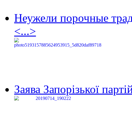
Неужели порочные тра
<...>
Заява Запорізької партій