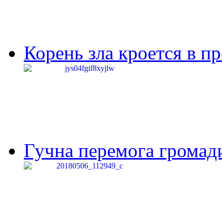
Корень зла кроется в п
Гучна перемога громади