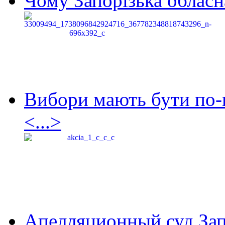
Чому Запорізька обласна
Вибори мають бути по-
<...>
Апелляционный суд Зап