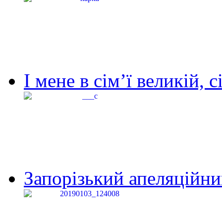
І мене в сім’ї великій, с
Запорізький апеляційний