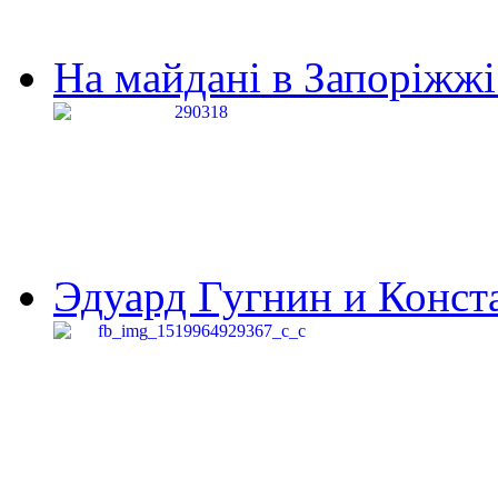
На майдані в Запоріжжі 
Эдуард Гугнин и Конста