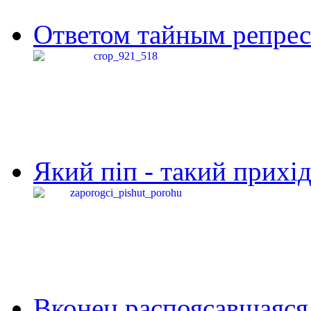
Ответом тайным репресс
Який піп - такий прихід,
Вконец распоясавшаяся 