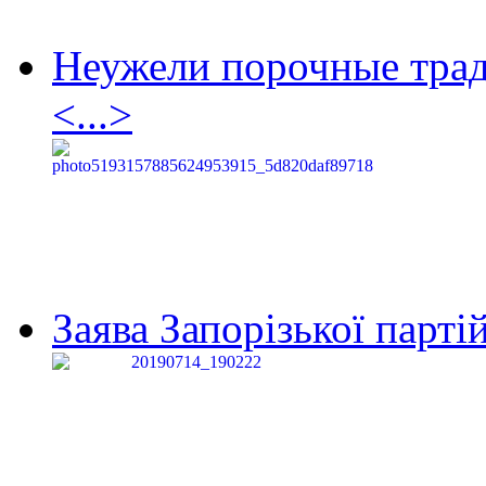
Неужели порочные тра
<...>
Заява Запорізької партій