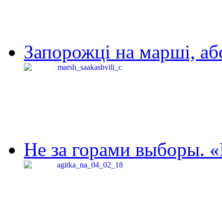
Запорожці на марші, аб
Не за горами выборы. «