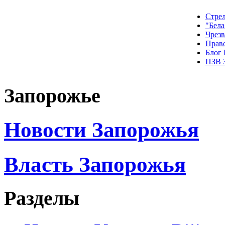
Стрел
"Бела
Чрез
Прав
Блог
ПЗВ 
Запорожье
Новости Запорожья
Власть Запорожья
Разделы