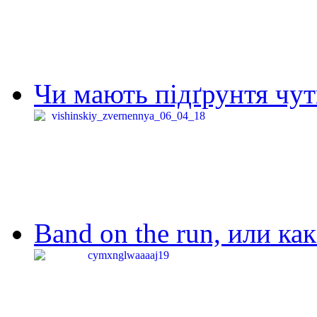
Чи мають підґрунтя чут
Band on the run, или ка