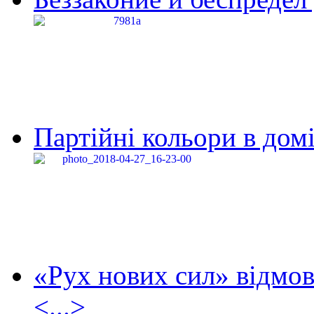
Партійні кольори в домі
«Рух нових сил» відмов
<...>