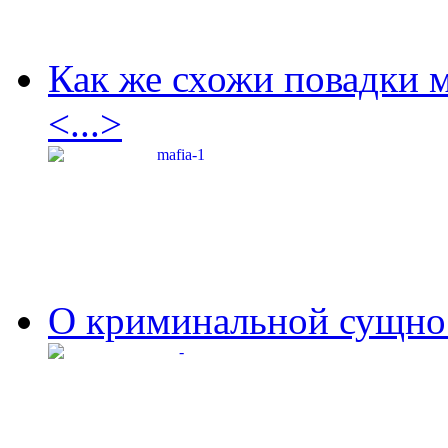
Как же схожи повадки 
<...>
О криминальной сущнос