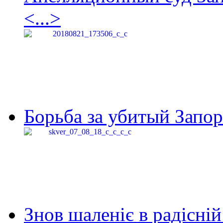
<...>
Борьба за убитый Запор
Знов шаленіє в радісній