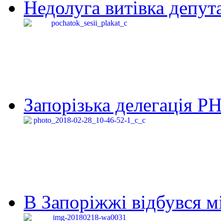
Недолуга витівка депута
Запорізька делегація Р
В Запоріжжі відбувся м