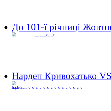
До 101-ї річниці Жовтне
Нардеп Кривохатько VS 