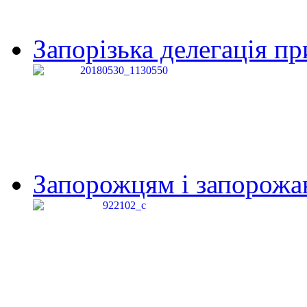
Запорізька делегація пр
Запорожцям і запорожанк