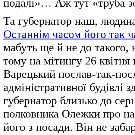
подалі»… Аж тут «труба з
Та губернатор наш, людина
Останнім часом його так 
мабуть ще й не до такого,
тому на мітингу 26 квітня
Варецький послав-так-пос
адміністративної будівлі 
губернатор близько до сер
полковника Олежки про на
його з посади. Він не заба