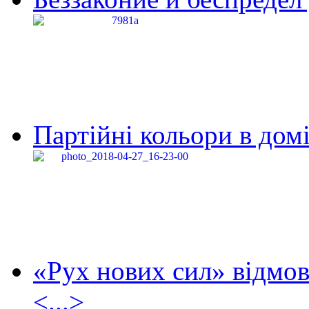
Партійні кольори в домі
«Рух нових сил» відмов
<...>