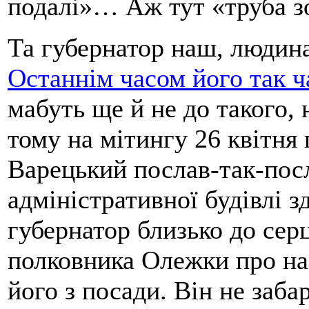
подалі»… Аж тут «труба з
Та губернатор наш, людина
Останнім часом його так 
мабуть ще й не до такого,
тому на мітингу 26 квітня
Варецький послав-так-пос
адміністративної будівлі 
губернатор близько до сер
полковника Олежки про на
його з посади. Він не заба