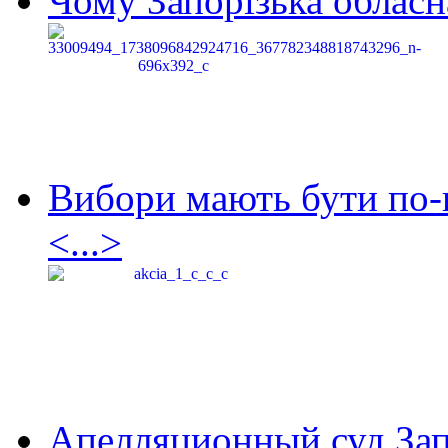
Чому Запорізька обласна
Вибори мають бути по-
<...>
Апелляционный суд Зап