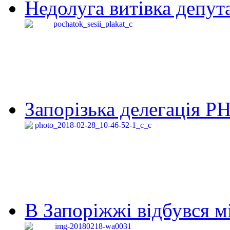
Недолуга витівка депута
Запорізька делегація Р
В Запоріжжі відбувся м