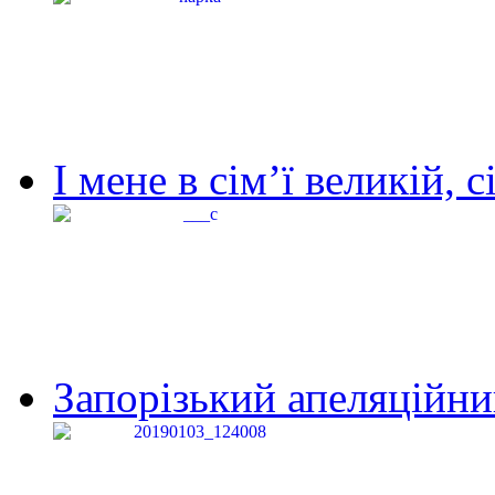
І мене в сім’ї великій, с
Запорізький апеляційний