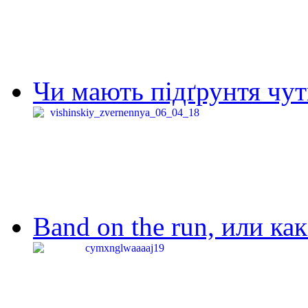
Чи мають підґрунтя чут
Band on the run, или ка