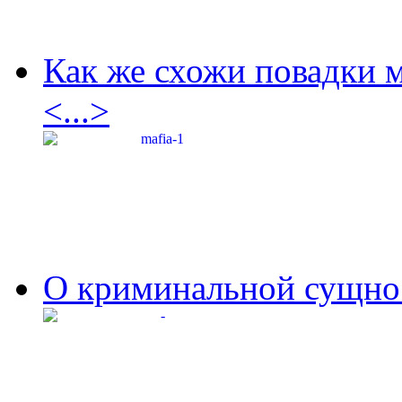
Как же схожи повадки 
<...>
О криминальной сущнос