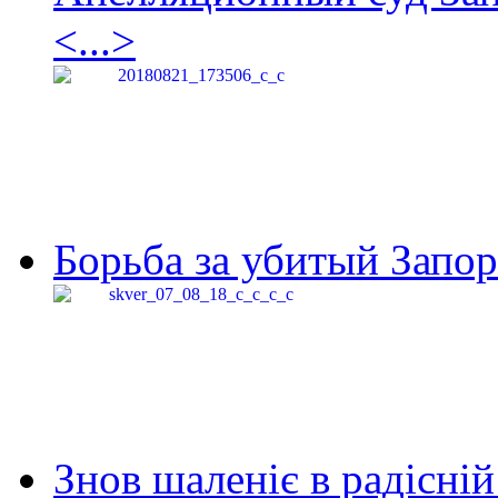
<...>
Борьба за убитый Запор
Знов шаленіє в радісній