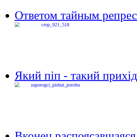
Ответом тайным репресс
Який піп - такий прихід,
Вконец распоясавшаяся 