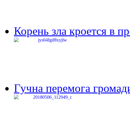
Корень зла кроется в п
Гучна перемога громади