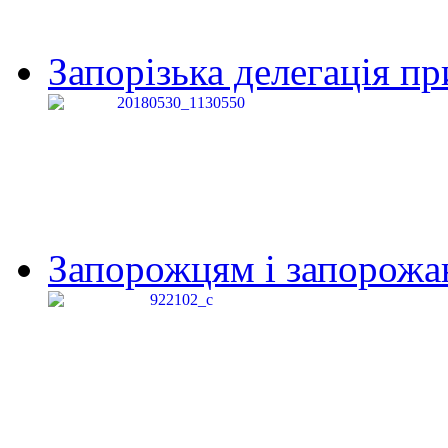
Запорізька делегація пр
Запорожцям і запорожанк