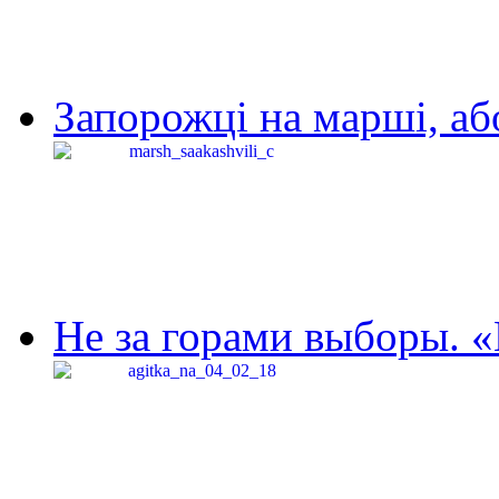
Запорожці на марші, аб
Не за горами выборы. «