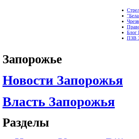
Стрел
"Бела
Чрез
Прав
Блог
ПЗВ 
Запорожье
Новости Запорожья
Власть Запорожья
Разделы