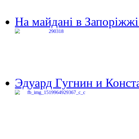
На майдані в Запоріжжі 
Эдуард Гугнин и Конста