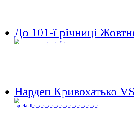
До 101-ї річниці Жовтне
Нардеп Кривохатько VS 