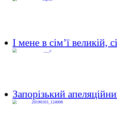
І мене в сім’ї великій, с
Запорізький апеляційний