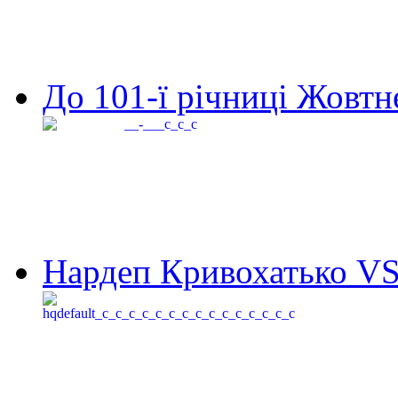
До 101-ї річниці Жовтне
Нардеп Кривохатько VS 