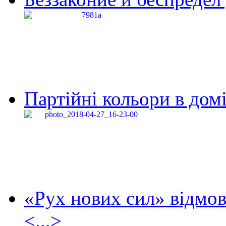
Партійні кольори в домі
«Рух нових сил» відмов
<...>