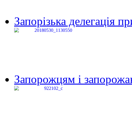
Запорізька делегація пр
Запорожцям і запорожанк