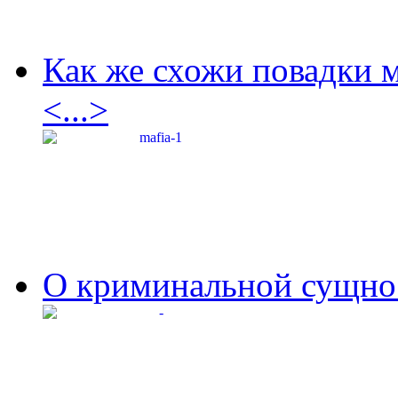
Как же схожи повадки 
<...>
О криминальной сущнос