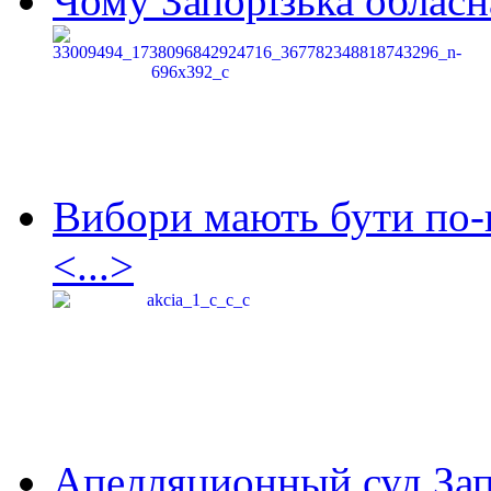
Чому Запорізька обласна
Вибори мають бути по-
<...>
Апелляционный суд Зап