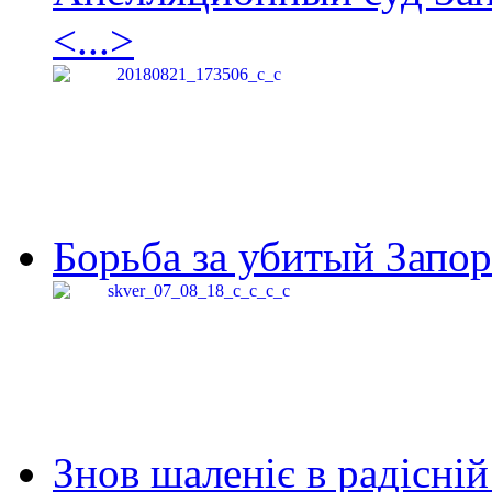
<...>
Борьба за убитый Запор
Знов шаленіє в радісній