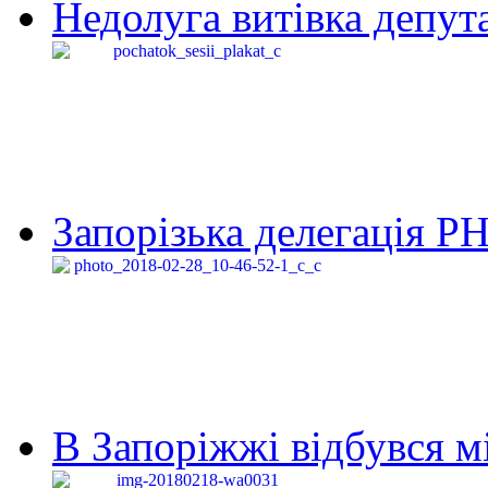
Недолуга витівка депута
Запорізька делегація Р
В Запоріжжі відбувся м