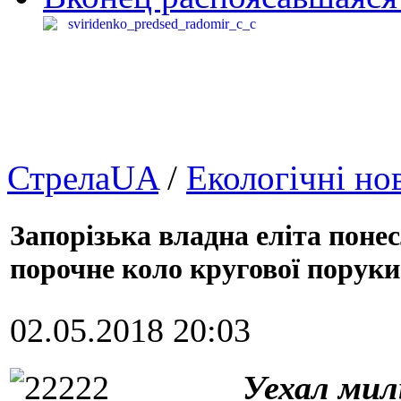
СтрелаUA
/
Екологічні но
Запорізька владна еліта поне
порочне коло кругової поруки
02.05.2018 20:03
Уехал мил