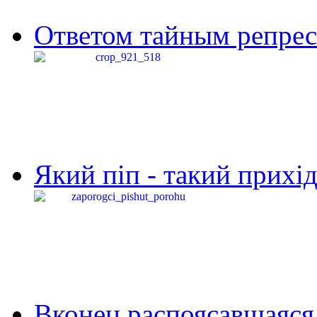
Ответом тайным репресс
Який піп - такий прихід,
Вконец распоясавшаяся 