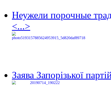
Неужели порочные тра
<...>
Заява Запорізької партій