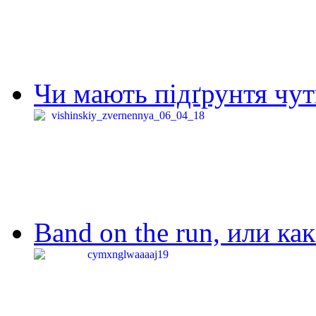
Чи мають підґрунтя чут
Band on the run, или ка