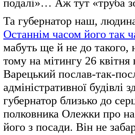
подалі»… Аж тут «труба з
Та губернатор наш, людина
Останнім часом його так 
мабуть ще й не до такого,
тому на мітингу 26 квітня
Варецький послав-так-пос
адміністративної будівлі 
губернатор близько до сер
полковника Олежки про на
його з посади. Він не заба