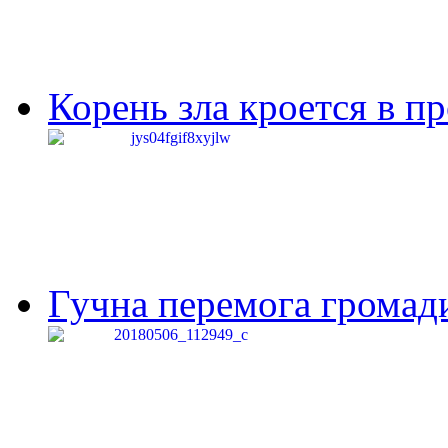
Корень зла кроется в п
Гучна перемога громади