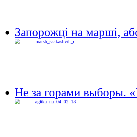
Запорожці на марші, аб
Не за горами выборы. «