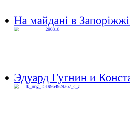
На майдані в Запоріжжі 
Эдуард Гугнин и Конста