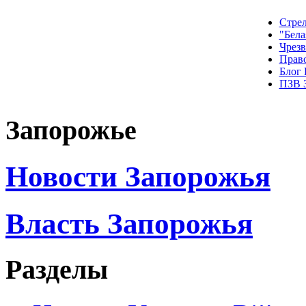
Стрел
"Бела
Чрез
Прав
Блог
ПЗВ 
Запорожье
Новости Запорожья
Власть Запорожья
Разделы