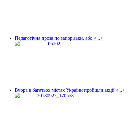
Педагогічна проза по запорізьки, або <...>
Вчора в багатьох містах України пройшли акції <...>