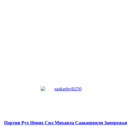
Партия Рух Нових Сил
Михаила Саакашвили
Запорожья