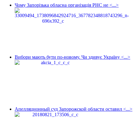
Чому Запорізька обласна організація РНС не <...>
Вибори мають бути по-новому. Чи здивує Україну <...>
Апелляционный суд Запорожской области оставил <...>