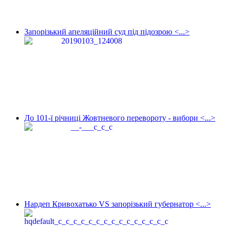
Запорізький апеляційний суд під підозрою <...>
До 101-ї річниці Жовтневого перевороту - вибори <...>
Нардеп Кривохатько VS запорізький губернатор <...>