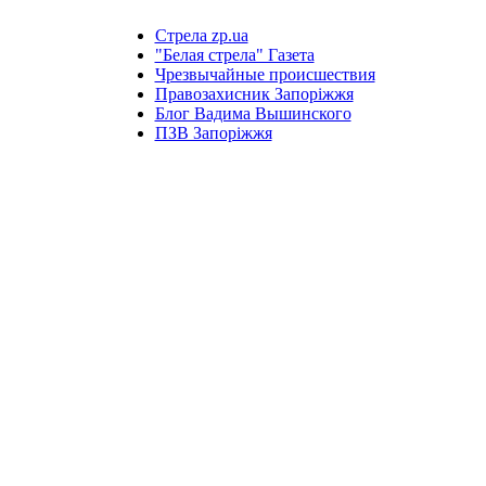
Стрела zp.ua
"Белая стрела" Газета
Чрезвычайные происшествия
Правозахисник Запоріжжя
Блог Вадима Вышинского
ПЗВ Запоріжжя