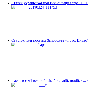
Шляхи української політичної нації і зграї <...>
Сгусток лжи посетил Запорожье (Фото. Видео)
І мене в сім’ї великій, сім’ї вольній, новій, <...>