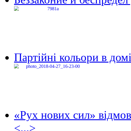
Партійні кольори в домі
«Рух нових сил» відмов
<...>