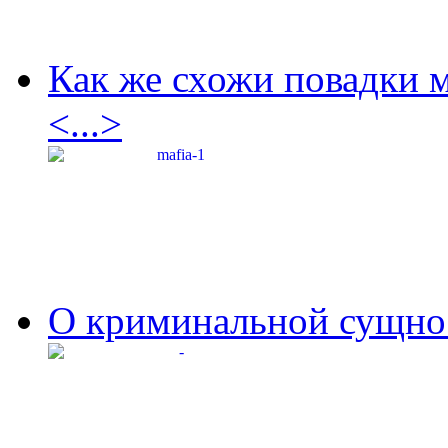
Как же схожи повадки 
<...>
О криминальной сущнос