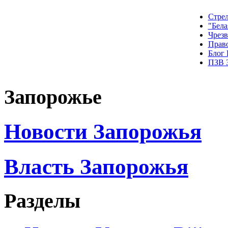
Стрел
"Бела
Чрез
Прав
Блог
ПЗВ 
Запорожье
Новости Запорожья
Власть Запорожья
Разделы