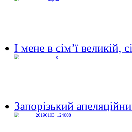
І мене в сім’ї великій, с
Запорізький апеляційний