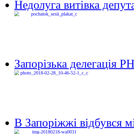
Недолуга витівка депута
Запорізька делегація Р
В Запоріжжі відбувся м