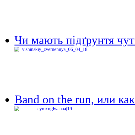
Чи мають підґрунтя чут
Band on the run, или ка