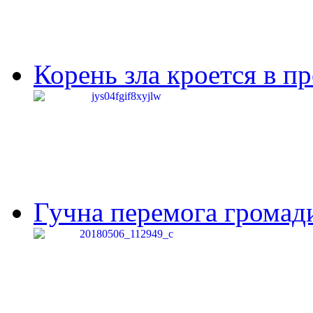
Корень зла кроется в п
Гучна перемога громади