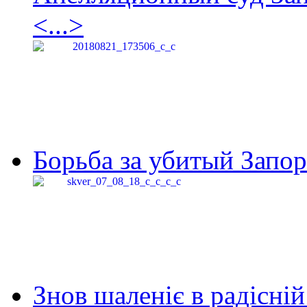
<...>
Борьба за убитый Запор
Знов шаленіє в радісній