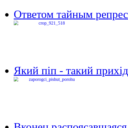
Ответом тайным репресс
Який піп - такий прихід,
Вконец распоясавшаяся 