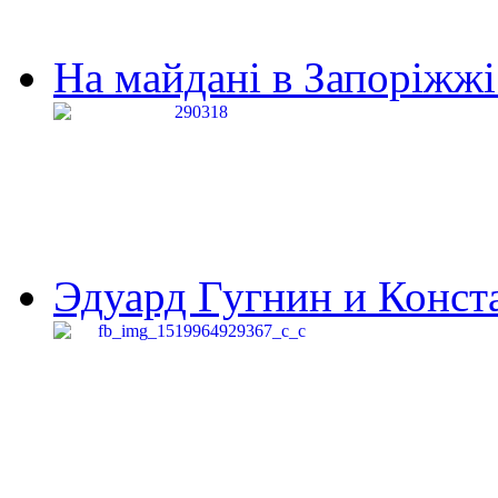
На майдані в Запоріжжі 
Эдуард Гугнин и Конста