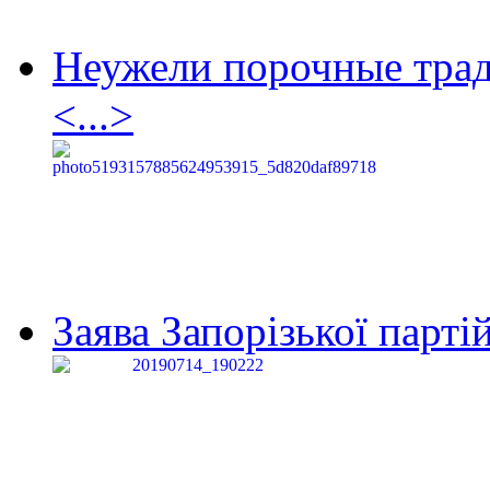
Неужели порочные тра
<...>
Заява Запорізької партій