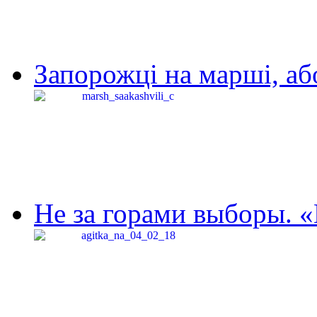
Запорожці на марші, аб
Не за горами выборы. «