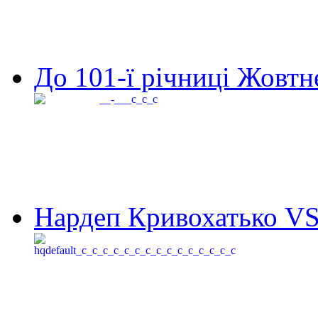
До 101-ї річниці Жовтне
Нардеп Кривохатько VS 