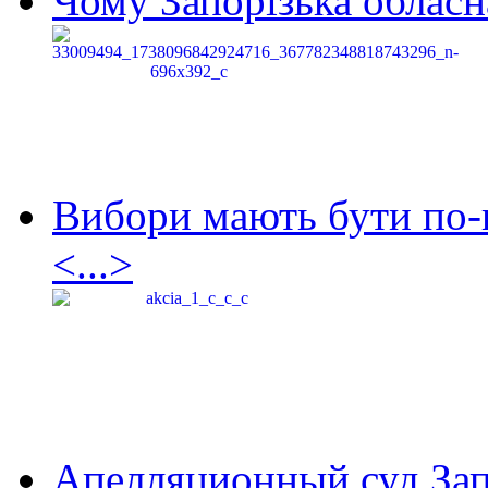
Чому Запорізька обласна
Вибори мають бути по-
<...>
Апелляционный суд Зап