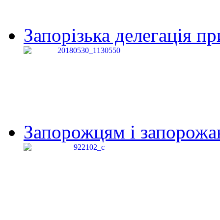
Запорізька делегація пр
Запорожцям і запорожанк