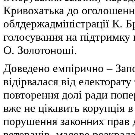
Кривохатька до оголошення
облдержадміністрації К. Б
голосування на підтримку 
О. Золотоноші.
Доведено емпірично – Запо
відірвалася від електорату
повторення долі ради попе
вже не цікавить корупція 
порушення законних прав д
ветеранів, масове розкрад