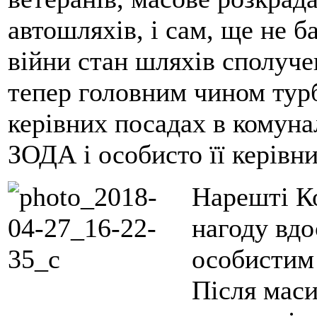
автошляхів, і сам, ще не б
війни стан шляхів сполучен
тепер головним чином турб
керівних посадах в комуна
ЗОДА і особисто її керівн
Нарешті К
нагоду вдо
особистим
Після маси