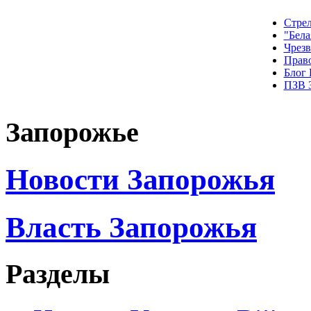
Стрел
"Бела
Чрез
Прав
Блог
ПЗВ 
Запорожье
Новости Запорожья
Власть Запорожья
Разделы