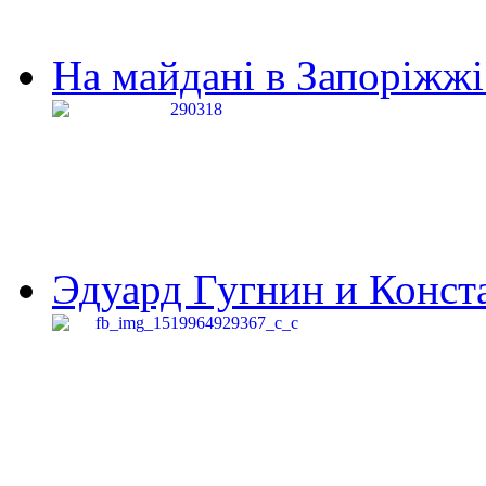
На майдані в Запоріжжі 
Эдуард Гугнин и Конста