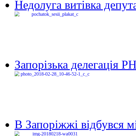
Недолуга витівка депута
Запорізька делегація Р
В Запоріжжі відбувся м