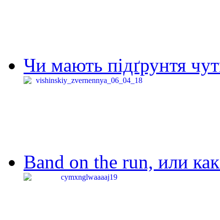
Чи мають підґрунтя чут
Band on the run, или ка