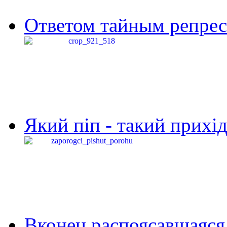
Ответом тайным репресс
Який піп - такий прихід,
Вконец распоясавшаяся 