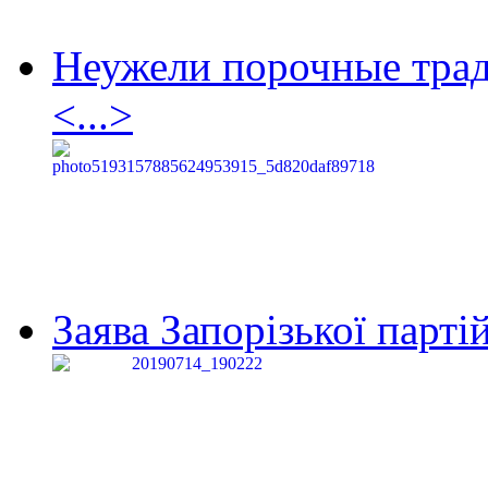
Неужели порочные тра
<...>
Заява Запорізької партій