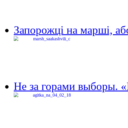
Запорожці на марші, аб
Не за горами выборы. «