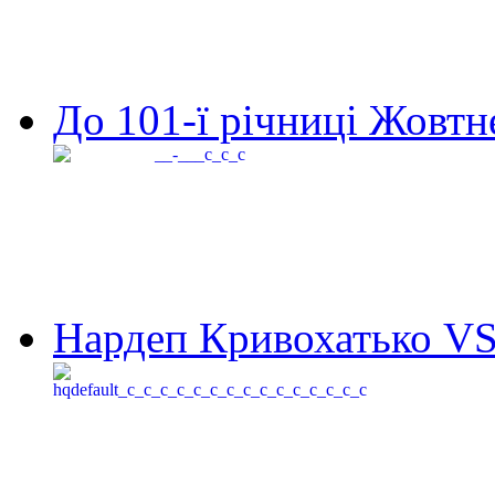
До 101-ї річниці Жовтне
Нардеп Кривохатько VS 