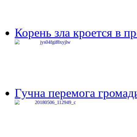
Корень зла кроется в п
Гучна перемога громади