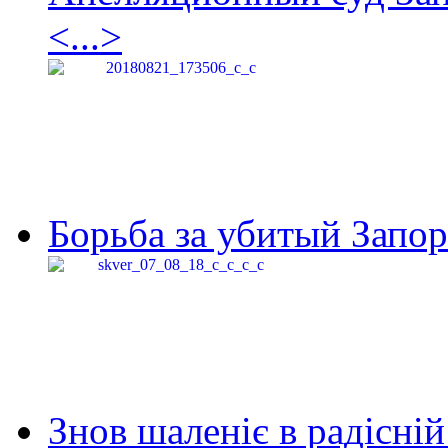
<...>
Борьба за убитый Запор
Знов шаленіє в радісній