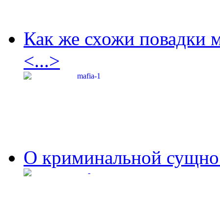
Как же схожи повадки 
<...>
О криминальной сущнос