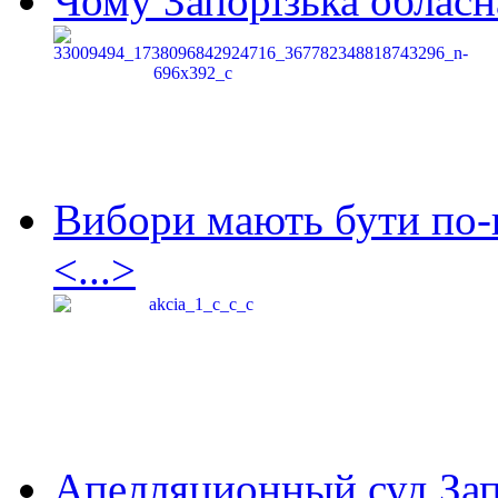
Чому Запорізька обласна
Вибори мають бути по-
<...>
Апелляционный суд Зап