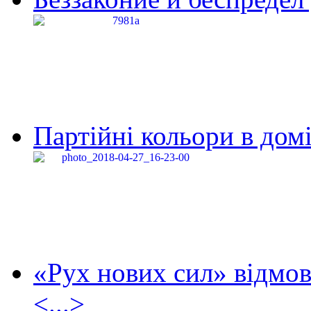
Партійні кольори в домі
«Рух нових сил» відмов
<...>