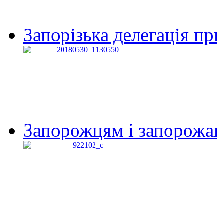
Запорізька делегація пр
Запорожцям і запорожанк