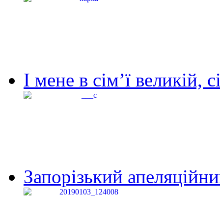
І мене в сім’ї великій, с
Запорізький апеляційний