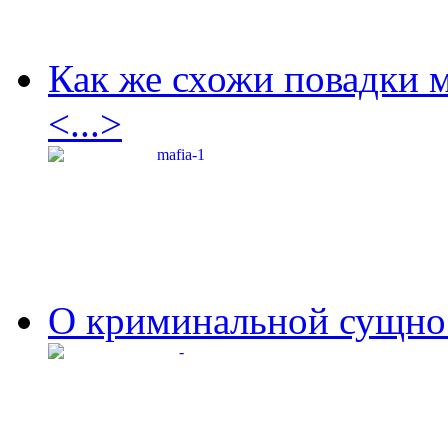
Как же схожи повадки 
<...>
О криминальной сущнос