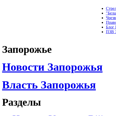
Стрел
"Бела
Чрез
Прав
Блог
ПЗВ 
Запорожье
Новости Запорожья
Власть Запорожья
Разделы