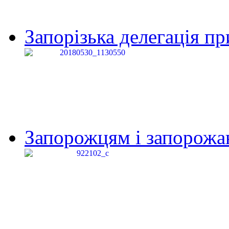
Запорізька делегація пр
Запорожцям і запорожанк