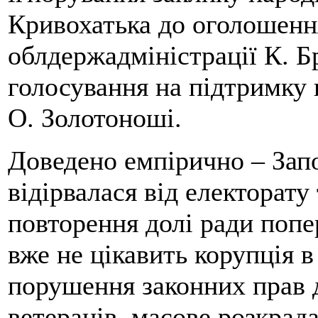
Кривохатька до оголошення
облдержадміністрації К. Б
голосування на підтримку 
О. Золотоноші.
Доведено емпірично – Запо
відірвалася від електорату
повторення долі ради попе
вже не цікавить корупція 
порушення законних прав д
ветеранів, масове розкрад