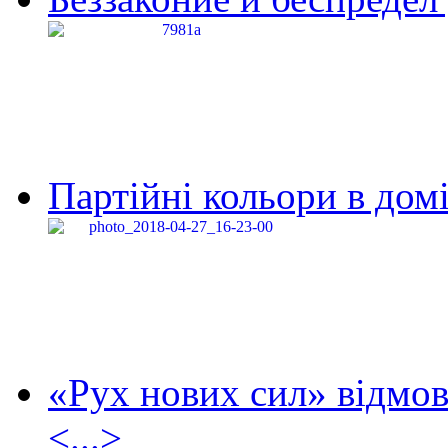
Партійні кольори в домі
«Рух нових сил» відмов
<...>