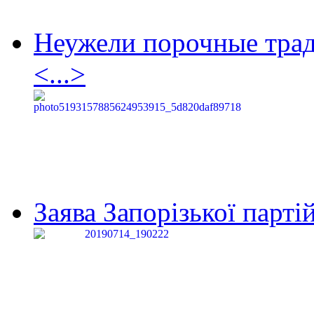
Неужели порочные тра
<...>
Заява Запорізької партій