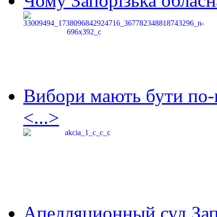
Чому Запорізька обласна
Вибори мають бути по-
<...>
Апелляционный суд Зап