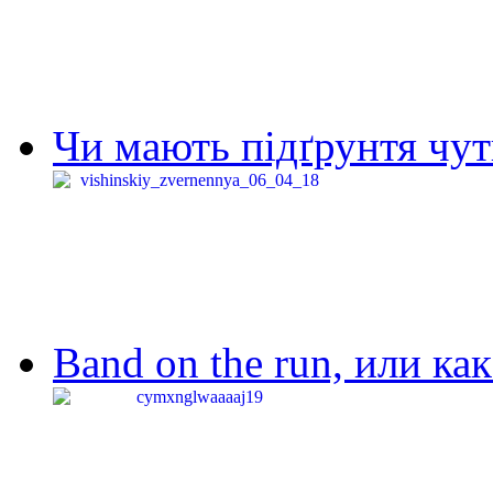
Чи мають підґрунтя чут
Band on the run, или ка