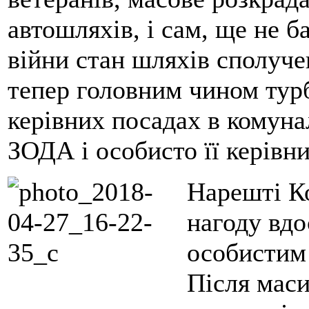
автошляхів, і сам, ще не б
війни стан шляхів сполучен
тепер головним чином турб
керівних посадах в комуна
ЗОДА і особисто її керівн
Нарешті К
нагоду вдо
особистим
Після маси