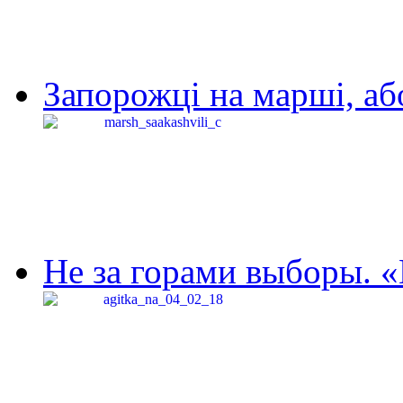
Запорожці на марші, аб
Не за горами выборы. «