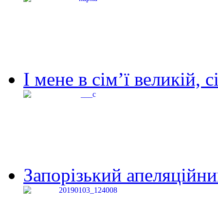
І мене в сім’ї великій, с
Запорізький апеляційний