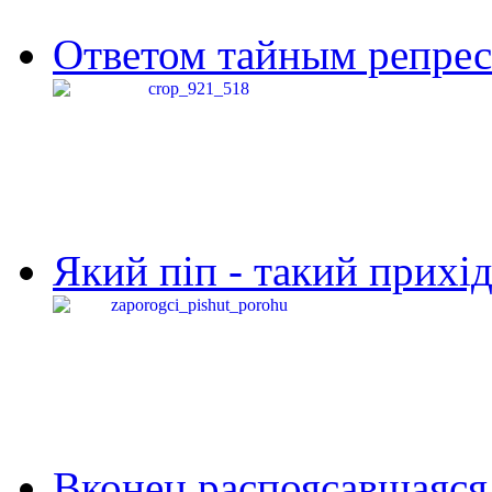
Ответом тайным репресс
Який піп - такий прихід,
Вконец распоясавшаяся 