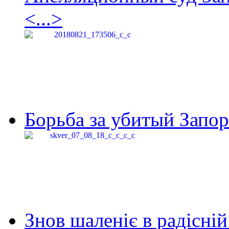
<...>
Борьба за убитый Запор
Знов шаленіє в радісній