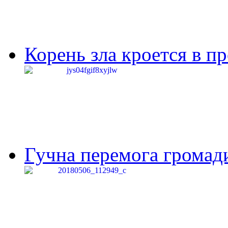
Корень зла кроется в п
Гучна перемога громади