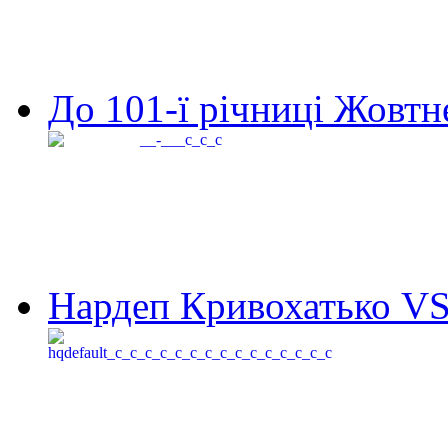
До 101-ї річниці Жовтне
Нардеп Кривохатько VS 