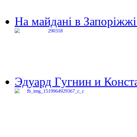
На майдані в Запоріжжі 
Эдуард Гугнин и Конста