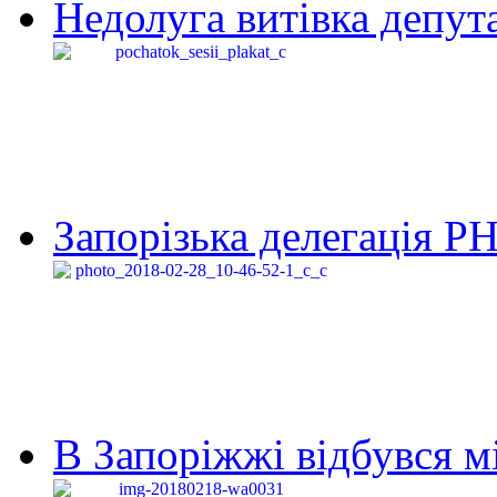
Недолуга витівка депута
Запорізька делегація Р
В Запоріжжі відбувся м