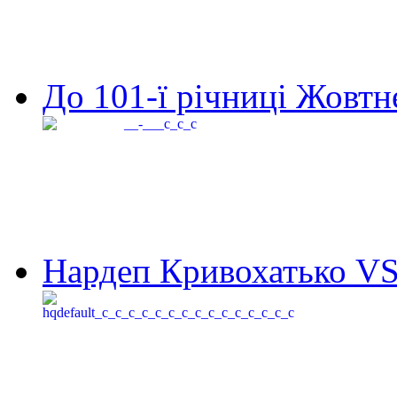
До 101-ї річниці Жовтне
Нардеп Кривохатько VS 