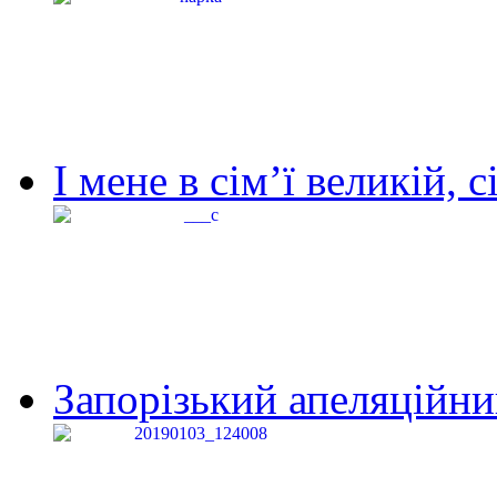
І мене в сім’ї великій, с
Запорізький апеляційний