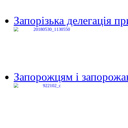
Запорізька делегація пр
Запорожцям і запорожанк