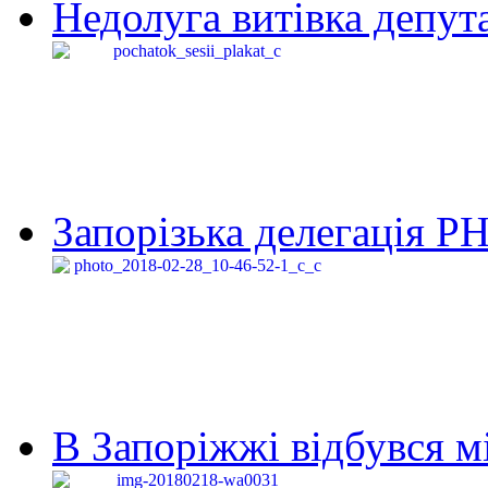
Недолуга витівка депута
Запорізька делегація Р
В Запоріжжі відбувся м