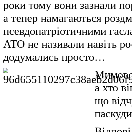
роки тому вони зазнали по
а тепер намагаються роздм
псевдопатріотичними гасла
АТО не називали навіть ро
додумались просто…
Мимовол
а хто в
що відч
паскуди
Відпові