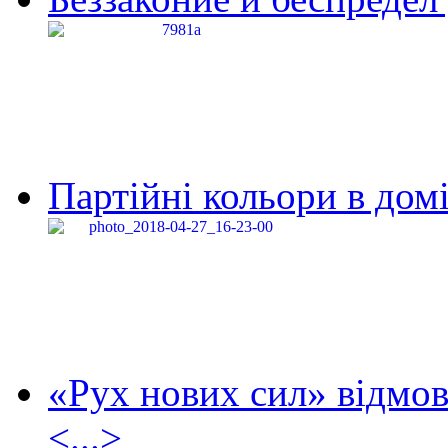
Партійні кольори в домі
«Рух нових сил» відмов
<...>