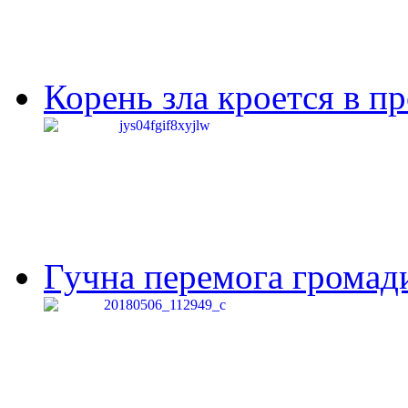
Корень зла кроется в п
Гучна перемога громади