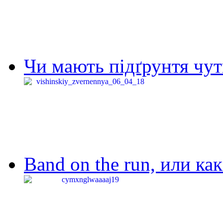
Чи мають підґрунтя чут
Band on the run, или ка