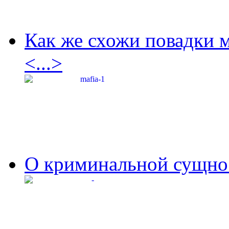
Как же схожи повадки 
<...>
О криминальной сущнос