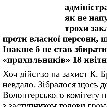
адміністр
як не напу
трохи зак
проти власної персони, щ
Інакше б не став збират
«прихильників» 18 квітн
Хоч дійство на захист К. Б
невдало. Зібралося щось д
Волонтерського комітету п
з заступником голови гром