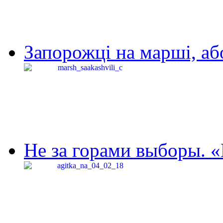
Запорожці на марші, аб
Не за горами выборы. «