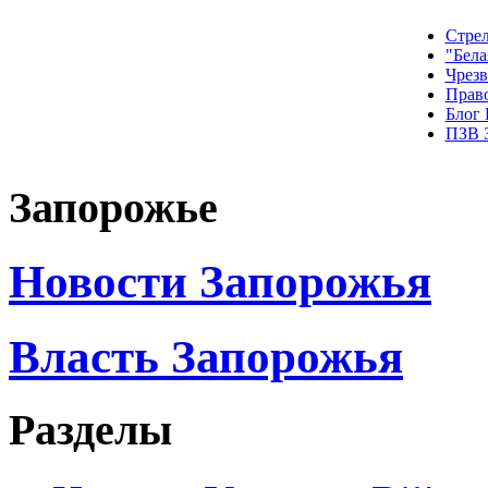
Стрел
"Бела
Чрез
Прав
Блог
ПЗВ 
Запорожье
Новости Запорожья
Власть Запорожья
Разделы