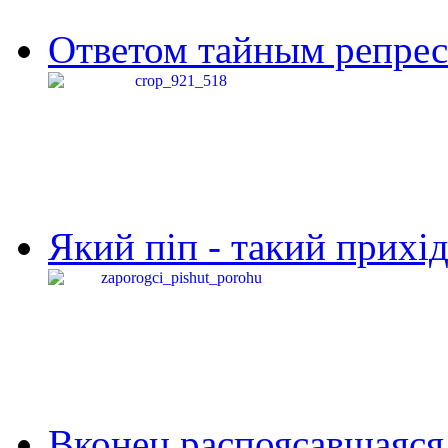
Ответом тайным репресс
Який піп - такий прихід,
Вконец распоясавшаяся 