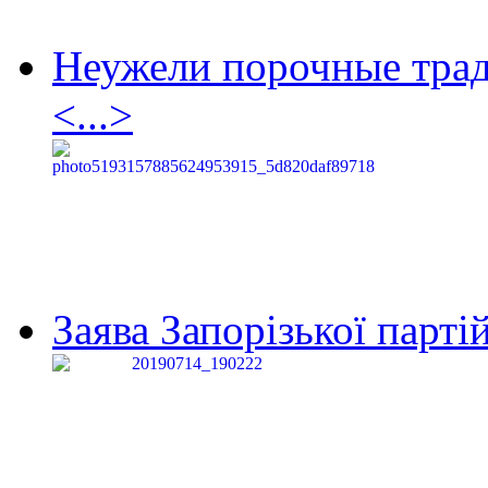
Неужели порочные тра
<...>
Заява Запорізької партій