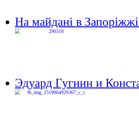
На майдані в Запоріжжі 
Эдуард Гугнин и Конста