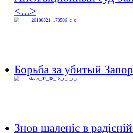
<...>
Борьба за убитый Запор
Знов шаленіє в радісній