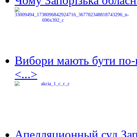
Чому Запорізька обласна
Вибори мають бути по-
<...>
Апелляционный суд Зап