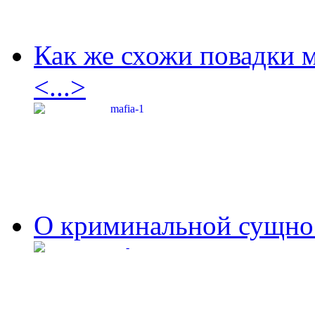
Как же схожи повадки 
<...>
О криминальной сущнос