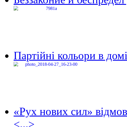
Партійні кольори в домі
«Рух нових сил» відмов
<...>