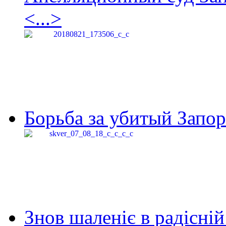
<...>
Борьба за убитый Запор
Знов шаленіє в радісній