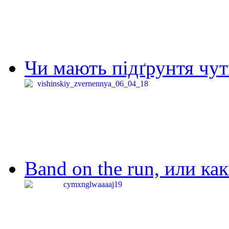
Чи мають підґрунтя чут
Band on the run, или ка