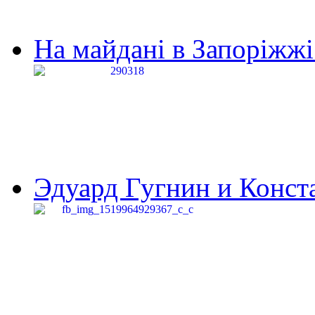
На майдані в Запоріжжі 
Эдуард Гугнин и Конста