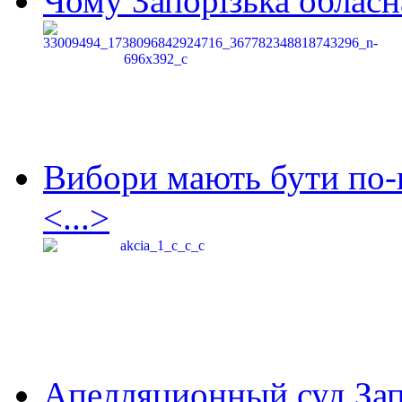
Чому Запорізька обласна
Вибори мають бути по-
<...>
Апелляционный суд Зап