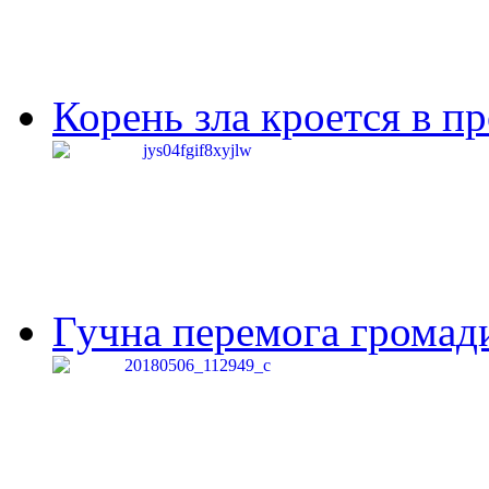
Корень зла кроется в п
Гучна перемога громади