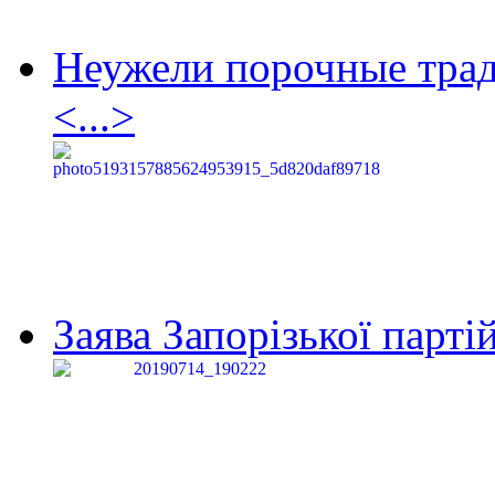
Неужели порочные тра
<...>
Заява Запорізької партій