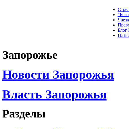
Стрел
"Бела
Чрез
Прав
Блог
ПЗВ 
Запорожье
Новости Запорожья
Власть Запорожья
Разделы