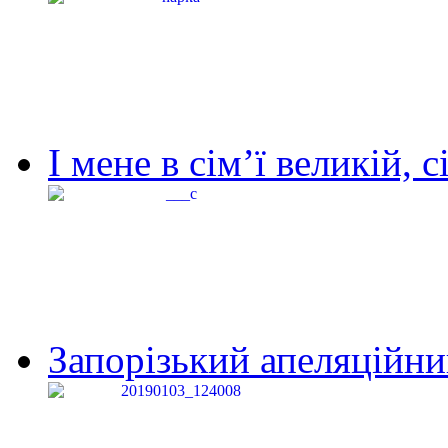
І мене в сім’ї великій, с
Запорізький апеляційний