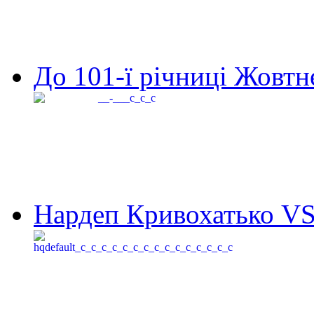
До 101-ї річниці Жовтне
Нардеп Кривохатько VS 