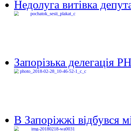
Недолуга витівка депута
Запорізька делегація Р
В Запоріжжі відбувся м