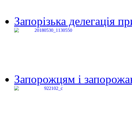
Запорізька делегація пр
Запорожцям і запорожанк