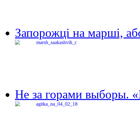
Запорожці на марші, аб
Не за горами выборы. «