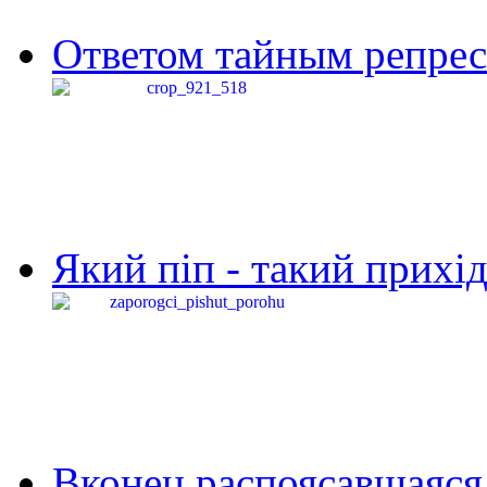
Ответом тайным репресс
Який піп - такий прихід,
Вконец распоясавшаяся 