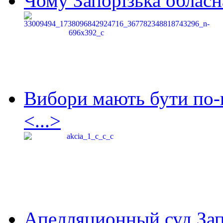
Чому Запорізька обласна
Вибори мають бути по-
<...>
Апелляционный суд Зап