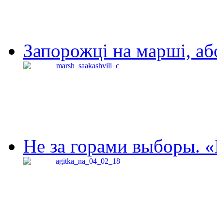
Запорожці на марші, аб
Не за горами выборы. «