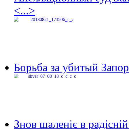
<...>
Борьба за убитый Запор
Знов шаленіє в радісній