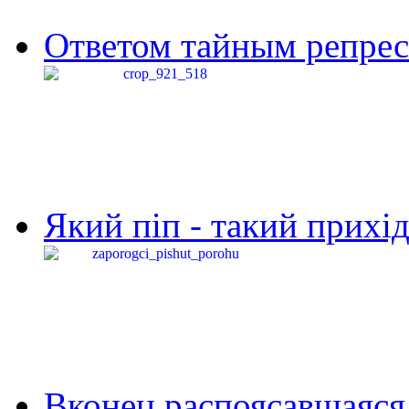
Ответом тайным репресс
Який піп - такий прихід,
Вконец распоясавшаяся 