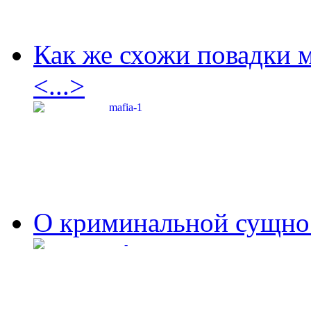
Как же схожи повадки 
<...>
О криминальной сущнос