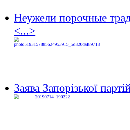
Неужели порочные тра
<...>
Заява Запорізької партій