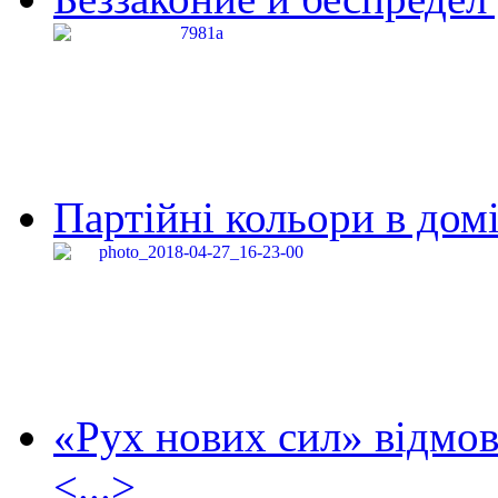
Партійні кольори в домі
«Рух нових сил» відмов
<...>