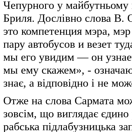
Чепурного у майбутньому 
Бриля. Дослівно слова В. 
это компетенция мэра, мэр
пару автобусов и везет туд
мы его увидим — он узнает
мы ему скажем», - означаю
знає, а відповідно і не мо
Отже на слова Сармата мож
зовсім, що виглядає єдин
рабська підлабузницька за