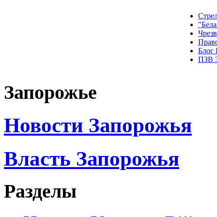
Стрел
"Бела
Чрез
Прав
Блог
ПЗВ 
Запорожье
Новости Запорожья
Власть Запорожья
Разделы