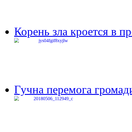
Корень зла кроется в п
Гучна перемога громади