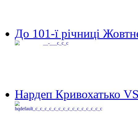
До 101-ї річниці Жовтне
Нардеп Кривохатько VS 