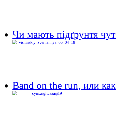
Чи мають підґрунтя чут
Band on the run, или ка