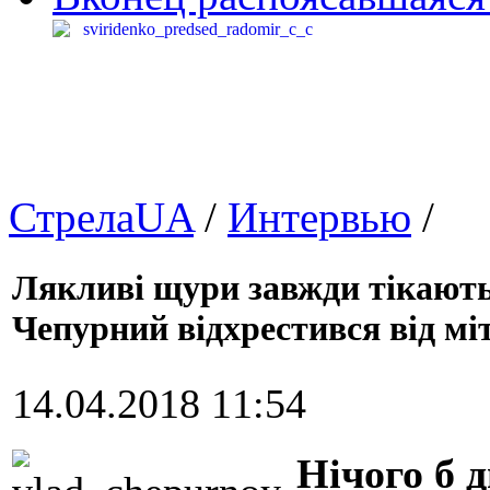
СтрелаUA
/
Интервью
/
Лякливі щури завжди тікают
Чепурний відхрестився від м
14.04.2018 11:54
Нічого б 