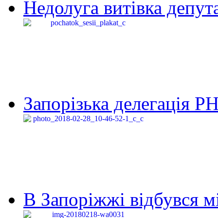
Недолуга витівка депута
Запорізька делегація Р
В Запоріжжі відбувся м