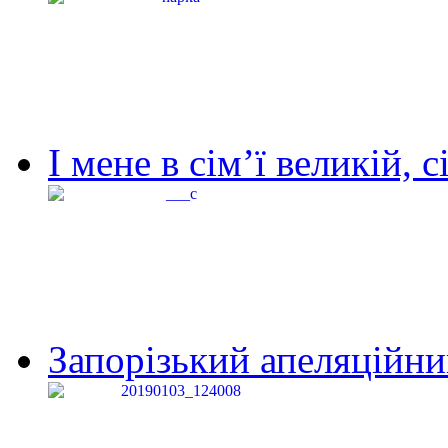
І мене в сім’ї великій, с
Запорізький апеляційний