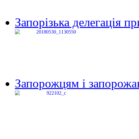
Запорізька делегація пр
Запорожцям і запорожанк