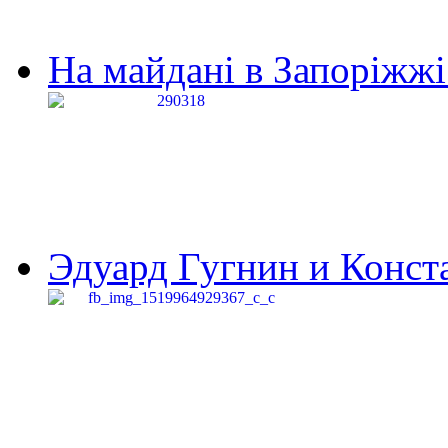
На майдані в Запоріжжі 
Эдуард Гугнин и Конста