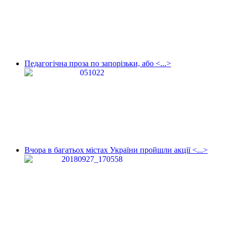
Педагогічна проза по запорізьки, або <...>
Вчора в багатьох містах України пройшли акції <...>