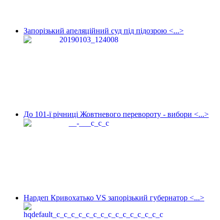
Запорізький апеляційний суд під підозрою <...>
До 101-ї річниці Жовтневого перевороту - вибори <...>
Нардеп Кривохатько VS запорізький губернатор <...>