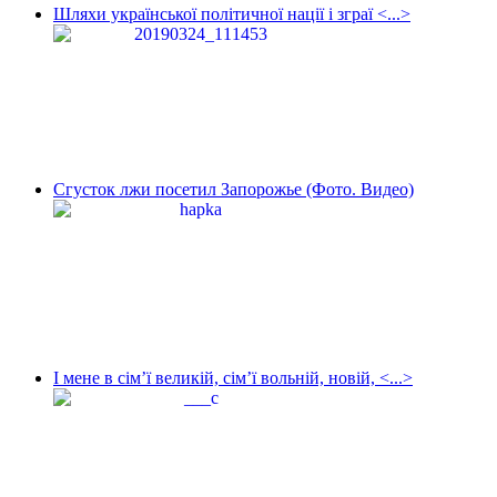
Шляхи української політичної нації і зграї <...>
Сгусток лжи посетил Запорожье (Фото. Видео)
І мене в сім’ї великій, сім’ї вольній, новій, <...>