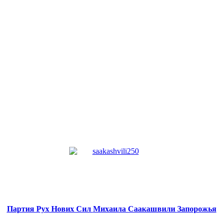
Партия Рух Нових Сил
Михаила Саакашвили
Запорожья