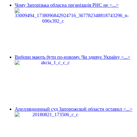
Чому Запорізька обласна організація РНС не <...>
Вибори мають бути по-новому. Чи здивує Україну <...>
Апелляционный суд Запорожской области оставил <...>