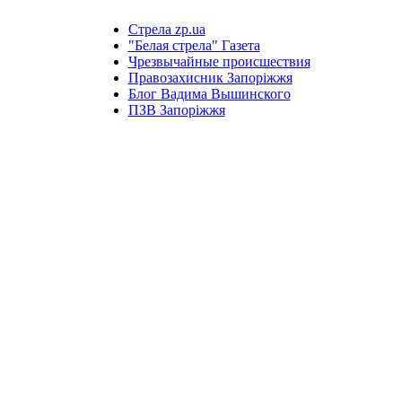
Стрела zp.ua
"Белая стрела" Газета
Чрезвычайные происшествия
Правозахисник Запоріжжя
Блог Вадима Вышинского
ПЗВ Запоріжжя