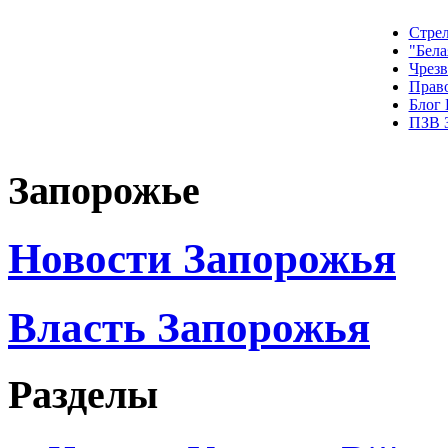
Стрел
"Бела
Чрез
Прав
Блог
ПЗВ 
Запорожье
Новости Запорожья
Власть Запорожья
Разделы