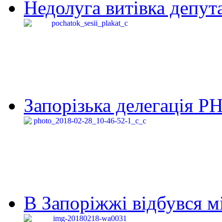
Недолуга витівка депута
Запорізька делегація Р
В Запоріжжі відбувся м