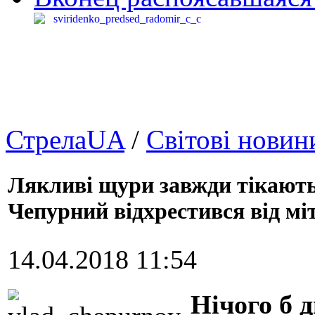
СтрелаUA
/
Світові новин
Лякливі щури завжди тікают
Чепурний відхрестився від м
14.04.2018 11:54
Нічого б 