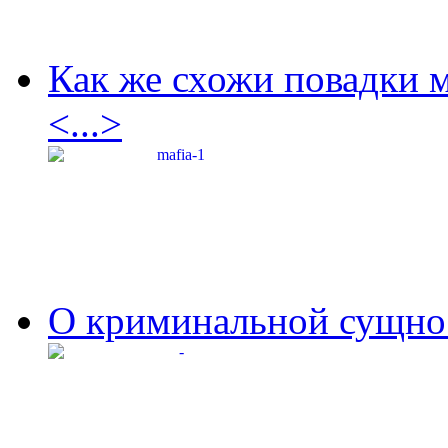
Как же схожи повадки 
<...>
О криминальной сущнос