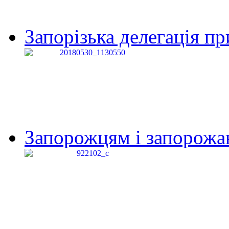
Запорізька делегація пр
Запорожцям і запорожанк