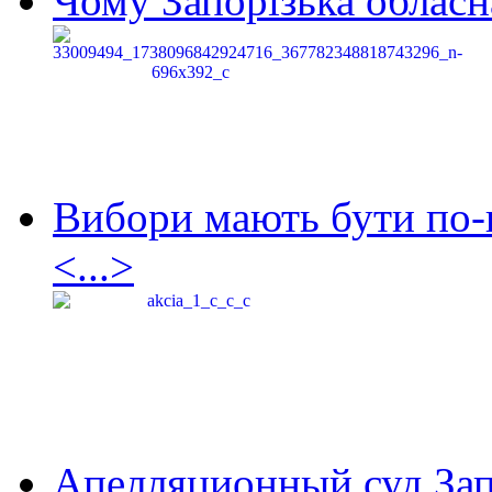
Чому Запорізька обласна
Вибори мають бути по-
<...>
Апелляционный суд Зап