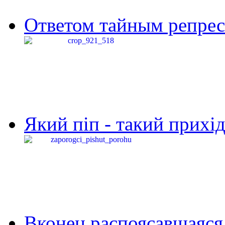
Ответом тайным репресс
Який піп - такий прихід,
Вконец распоясавшаяся 