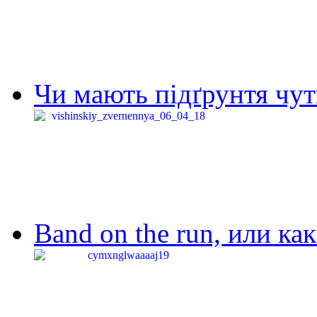
Чи мають підґрунтя чут
Band on the run, или ка