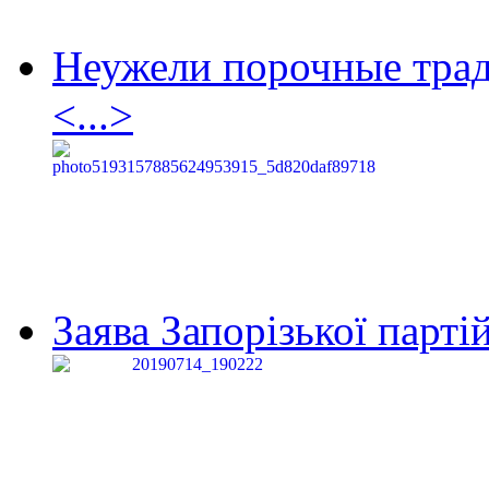
Неужели порочные тра
<...>
Заява Запорізької партій