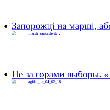
Запорожці на марші, аб
Не за горами выборы. «