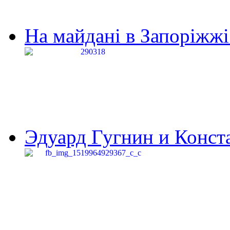
На майдані в Запоріжжі 
Эдуард Гугнин и Конста