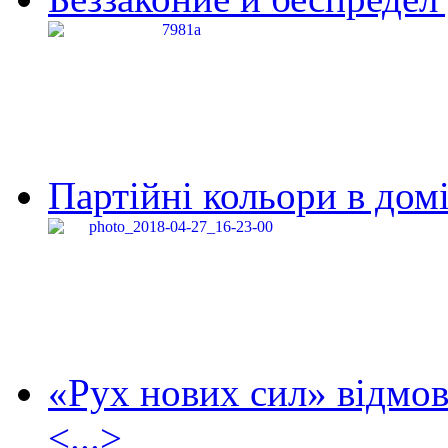
Партійні кольори в домі
«Рух нових сил» відмов
<...>