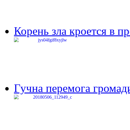
Корень зла кроется в п
Гучна перемога громади