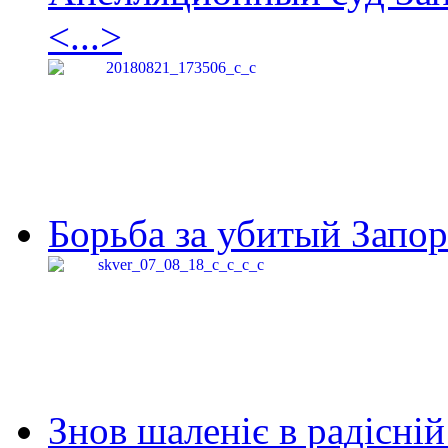
<...>
Борьба за убитый Запор
Знов шаленіє в радісній