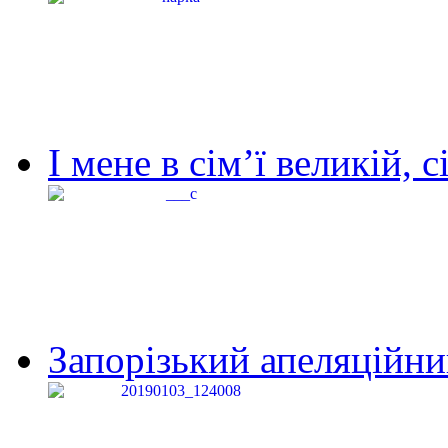
І мене в сім’ї великій, с
Запорізький апеляційний