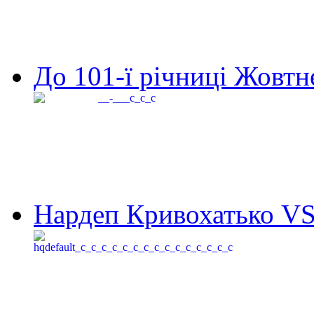
До 101-ї річниці Жовтне
Нардеп Кривохатько VS 