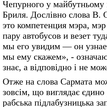
Чепурного у майбутньому 
Бриля. Дослівно слова В. 
это компетенция мэра, мэр
пару автобусов и везет туд
мы его увидим — он узнает
мы ему скажем», - означаю
знає, а відповідно і не мо
Отже на слова Сармата мож
зовсім, що виглядає єдин
рабська підлабузницька за