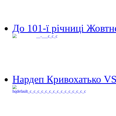
До 101-ї річниці Жовтне
Нардеп Кривохатько VS 