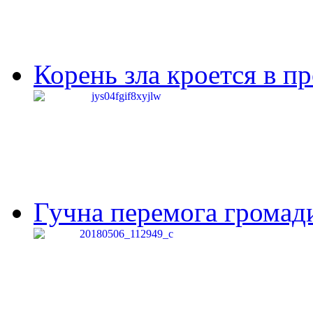
Корень зла кроется в п
Гучна перемога громади