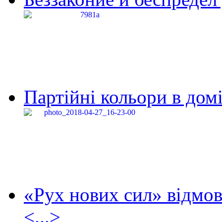
Партійні кольори в домі
«Рух нових сил» відмов
<...>