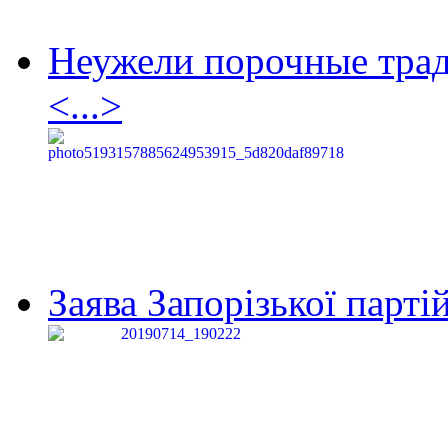
Неужели порочные тра
<...>
Заява Запорізької партій