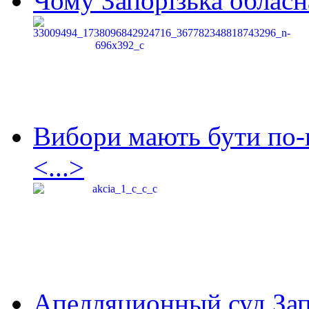
Чому Запорізька обласна
Вибори мають бути по-
<...>
Апелляционный суд Зап