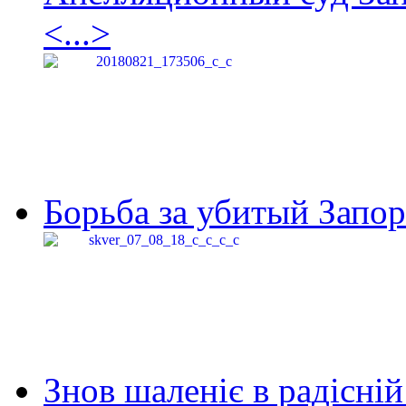
<...>
Борьба за убитый Запор
Знов шаленіє в радісній