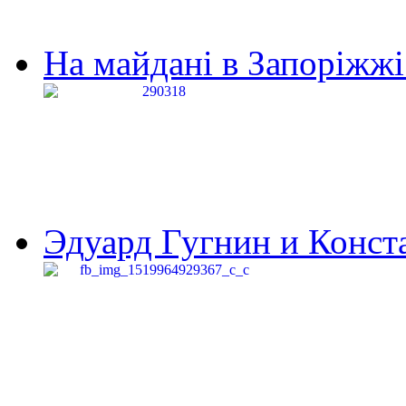
На майдані в Запоріжжі 
Эдуард Гугнин и Конста