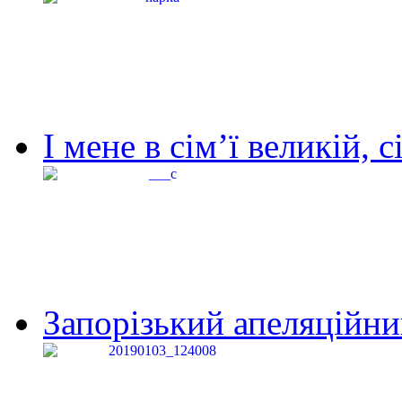
І мене в сім’ї великій, с
Запорізький апеляційний