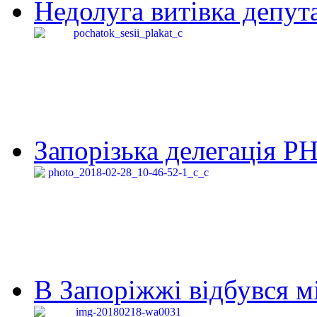
Недолуга витівка депута
Запорізька делегація Р
В Запоріжжі відбувся м