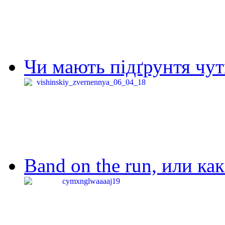
Чи мають підґрунтя чут
Band on the run, или ка