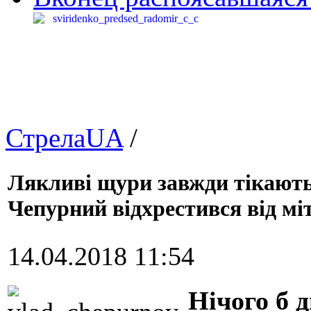
СтрелаUA
/
Лякливі щури завжди тікают
Чепурний відхрестився від м
14.04.2018 11:54
Нічого б 