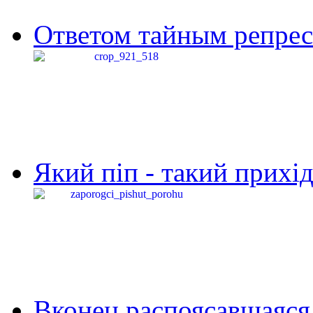
Ответом тайным репресс
Який піп - такий прихід,
Вконец распоясавшаяся 