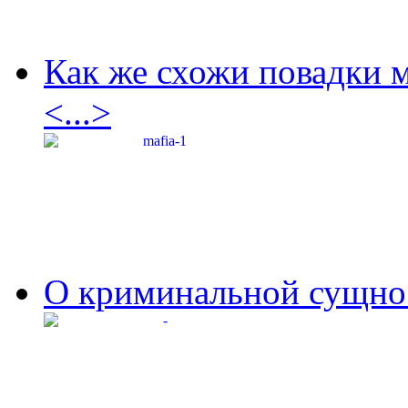
Как же схожи повадки 
<...>
О криминальной сущнос