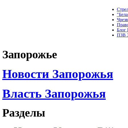
Стрел
"Бела
Чрез
Прав
Блог
ПЗВ 
Запорожье
Новости Запорожья
Власть Запорожья
Разделы