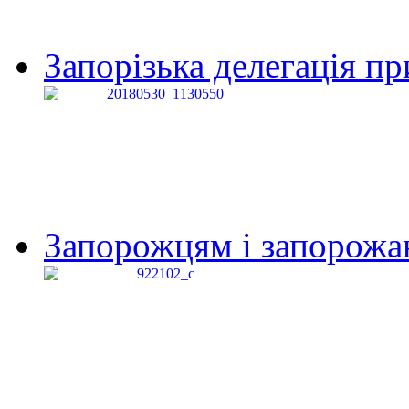
Запорізька делегація пр
Запорожцям і запорожанк