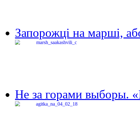
Запорожці на марші, аб
Не за горами выборы. «