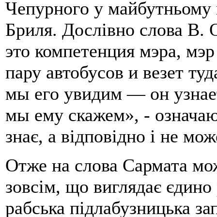
Чепурного у майбутньому 
Бриля. Дослівно слова В. 
это компетенция мэра, мэр
пару автобусов и везет туд
мы его увидим — он узнает
мы ему скажем», - означаю
знає, а відповідно і не мо
Отже на слова Сармата мож
зовсім, що виглядає єдин
рабська підлабузницька за