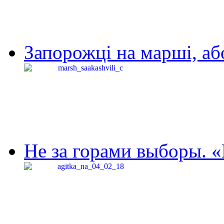
Запорожці на марші, аб
Не за горами выборы. «