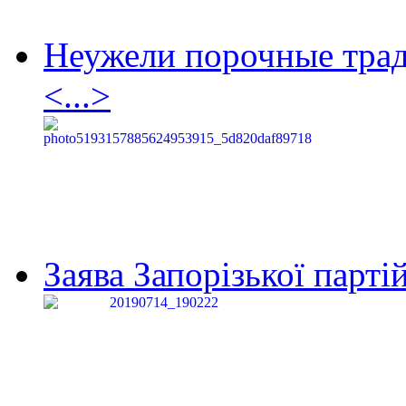
Неужели порочные тра
<...>
Заява Запорізької партій