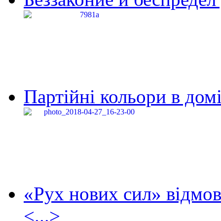
Партійні кольори в домі
«Рух нових сил» відмов
<...>