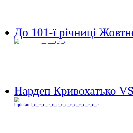
До 101-ї річниці Жовтне
Нардеп Кривохатько VS 