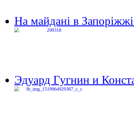
На майдані в Запоріжжі 
Эдуард Гугнин и Конста