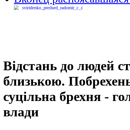
Відстань до людей с
близькою. Побрехень
суцільна брехня - го
влади