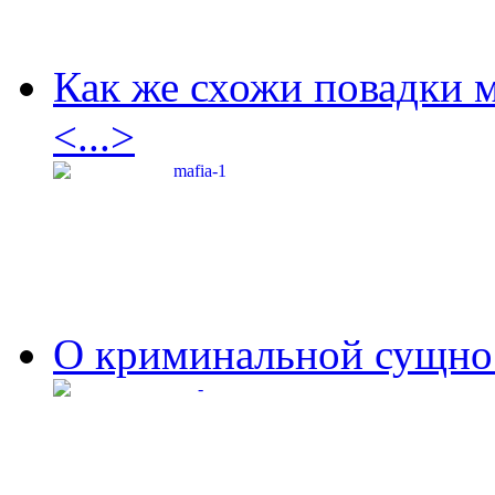
Как же схожи повадки 
<...>
О криминальной сущнос