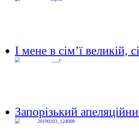
І мене в сім’ї великій, с
Запорізький апеляційний