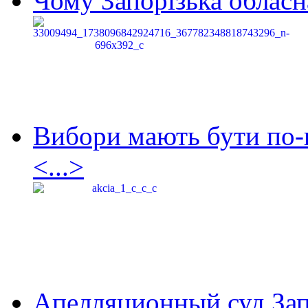
Чому Запорізька обласна
Вибори мають бути по-
<...>
Апелляционный суд Зап