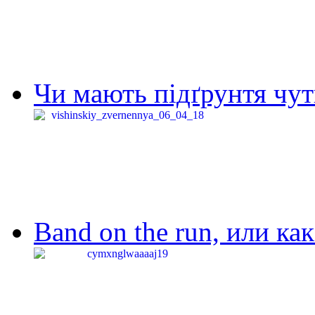
Чи мають підґрунтя чут
Band on the run, или ка