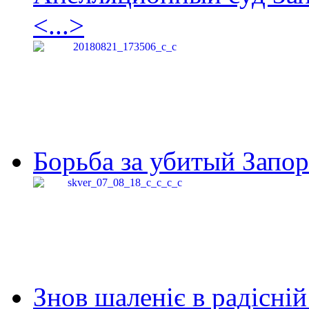
<...>
Борьба за убитый Запор
Знов шаленіє в радісній