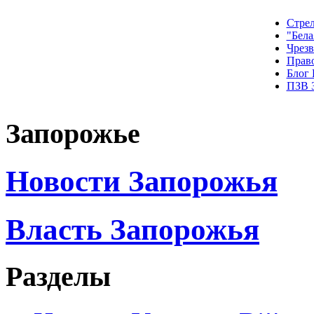
Стрел
"Бела
Чрез
Прав
Блог
ПЗВ 
Запорожье
Новости Запорожья
Власть Запорожья
Разделы