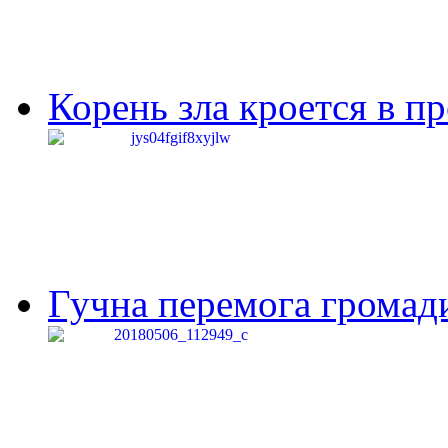
Корень зла кроется в п
Гучна перемога громади