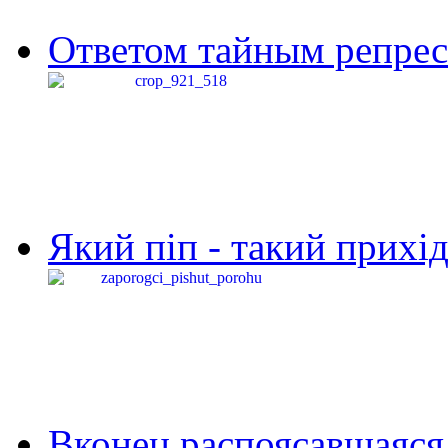
Ответом тайным репресс
Який піп - такий прихід,
Вконец распоясавшаяся 