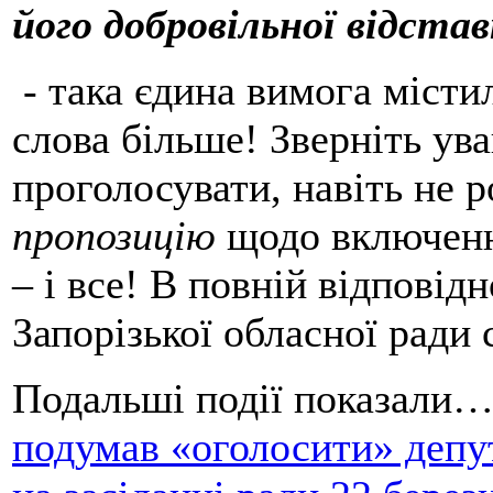
його добровільної відста
- така єдина вимога містил
слова більше! Зверніть ува
проголосувати, навіть не
пропозицію
щодо включенн
– і все! В повній відповід
Запорізької обласної ради
Подальші події показали
подумав «оголосити» депу