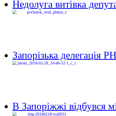
Недолуга витівка депута
Запорізька делегація Р
В Запоріжжі відбувся м