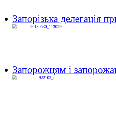
Запорізька делегація пр
Запорожцям і запорожанк