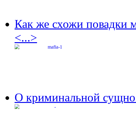
Как же схожи повадки 
<...>
О криминальной сущнос