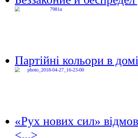
Партійні кольори в домі
«Рух нових сил» відмов
<...>