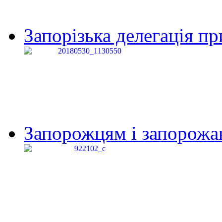
Запорізька делегація пр
Запорожцям і запорожанк