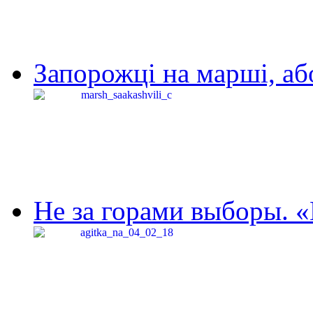
Запорожці на марші, аб
Не за горами выборы. «