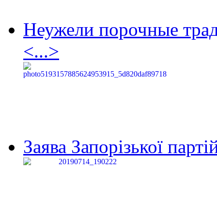
Неужели порочные тра
<...>
Заява Запорізької партій