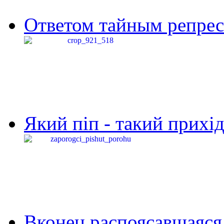
Ответом тайным репресс
Який піп - такий прихід,
Вконец распоясавшаяся 