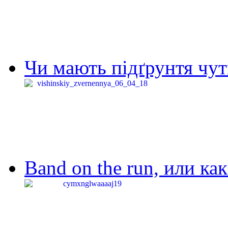
Чи мають підґрунтя чут
Band on the run, или ка