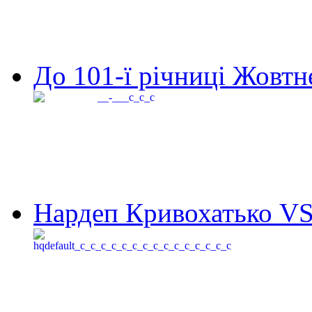
До 101-ї річниці Жовтне
Нардеп Кривохатько VS 