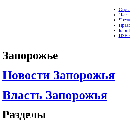
Стрел
"Бела
Чрез
Прав
Блог
ПЗВ 
Запорожье
Новости Запорожья
Власть Запорожья
Разделы