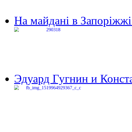
На майдані в Запоріжжі 
Эдуард Гугнин и Конста