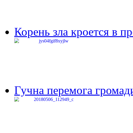
Корень зла кроется в п
Гучна перемога громади