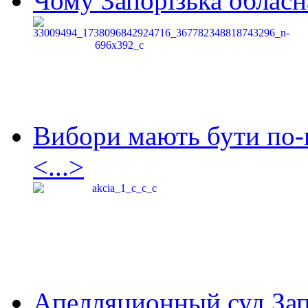
Чому Запорізька обласна
Вибори мають бути по-
<...>
Апелляционный суд Зап