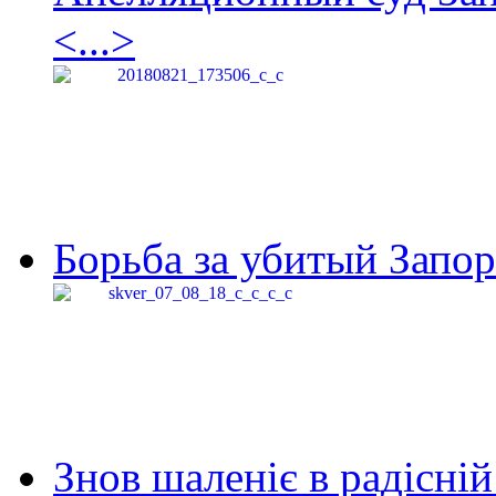
<...>
Борьба за убитый Запор
Знов шаленіє в радісній