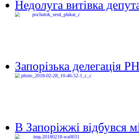
Недолуга витівка депута
Запорізька делегація Р
В Запоріжжі відбувся м