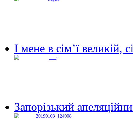
І мене в сім’ї великій, с
Запорізький апеляційний