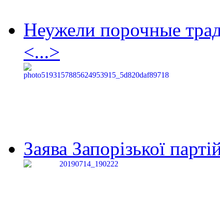
Неужели порочные тра
<...>
Заява Запорізької партій