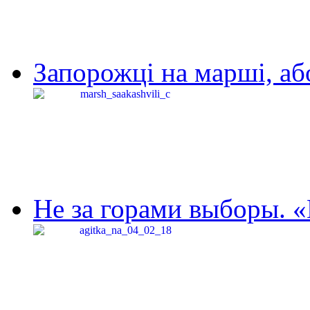
Запорожці на марші, аб
Не за горами выборы. «