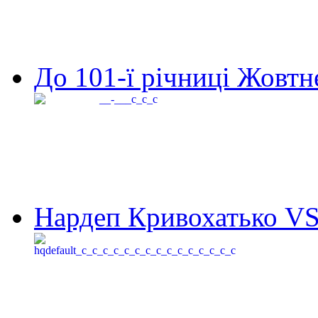
До 101-ї річниці Жовтне
Нардеп Кривохатько VS 