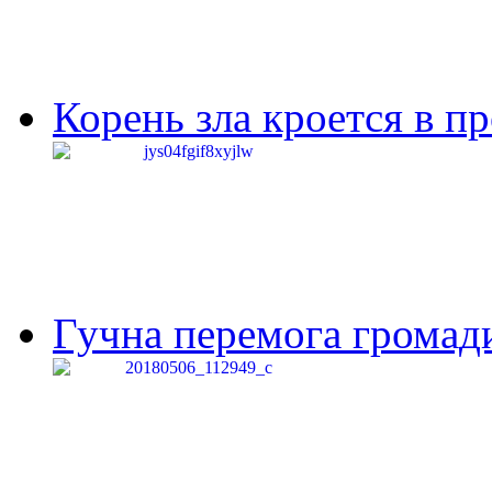
Корень зла кроется в п
Гучна перемога громади