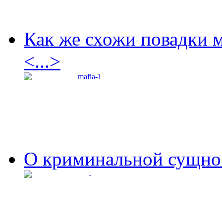
Как же схожи повадки 
<...>
О криминальной сущнос