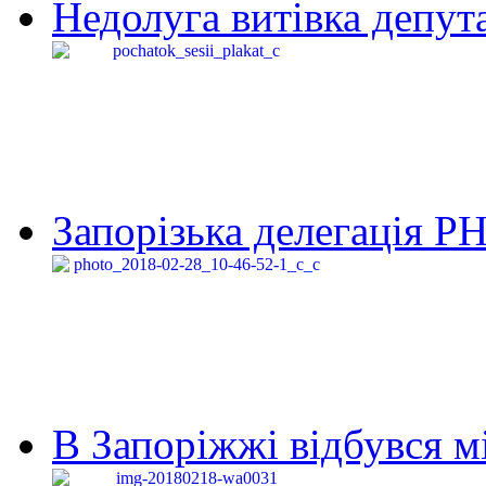
Недолуга витівка депута
Запорізька делегація Р
В Запоріжжі відбувся м