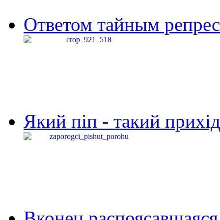
Ответом тайным репресс
Який піп - такий прихід,
Вконец распоясавшаяся 