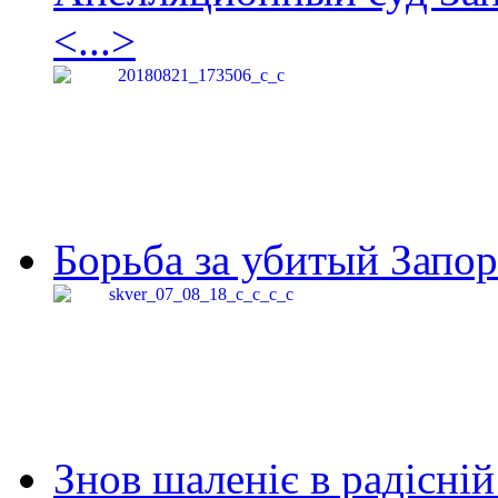
<...>
Борьба за убитый Запор
Знов шаленіє в радісній