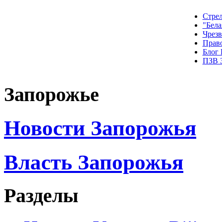
Стрел
"Бела
Чрез
Прав
Блог
ПЗВ 
Запорожье
Новости Запорожья
Власть Запорожья
Разделы