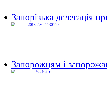
Запорізька делегація пр
Запорожцям і запорожанк