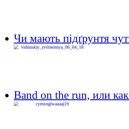
Чи мають підґрунтя чут
Band on the run, или ка