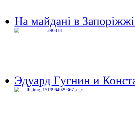
На майдані в Запоріжжі 
Эдуард Гугнин и Конста