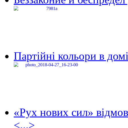
Партійні кольори в домі
«Рух нових сил» відмов
<...>