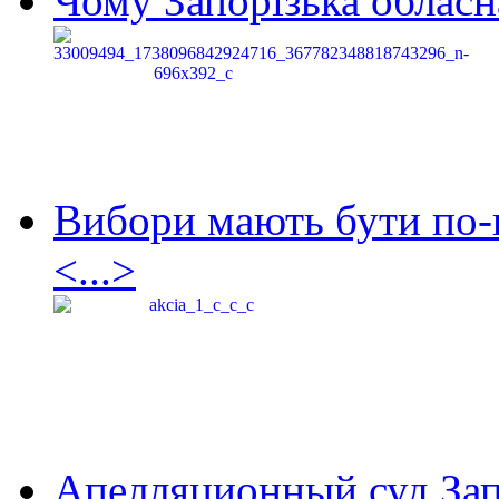
Чому Запорізька обласна
Вибори мають бути по-
<...>
Апелляционный суд Зап