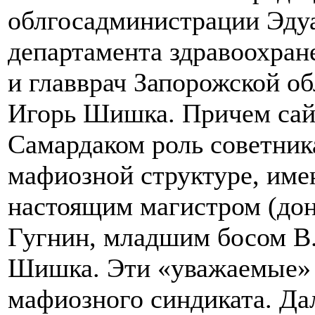
облгосадминистрации Эдуа
департамента здравоохра
и главврач Запорожской о
Игорь Шишка. Причем сайт
Самардаком роль советника
мафиозной структуре, имен
настоящим магистром (дон
Гугнин, младшим босом В.
Шишка. Эти «уважаемые» и
мафиозного синдиката. Да