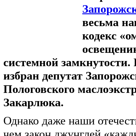
Запорожск
весьма н
кодекс «о
освещени
системной замкнутости. 
избран депутат Запорожс
Пологовского маслоэкст
Закарлюка.
Однако даже наши отечест
чем закон джунглей «кажды