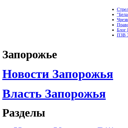
Стрел
"Бела
Чрез
Прав
Блог
ПЗВ 
Запорожье
Новости Запорожья
Власть Запорожья
Разделы