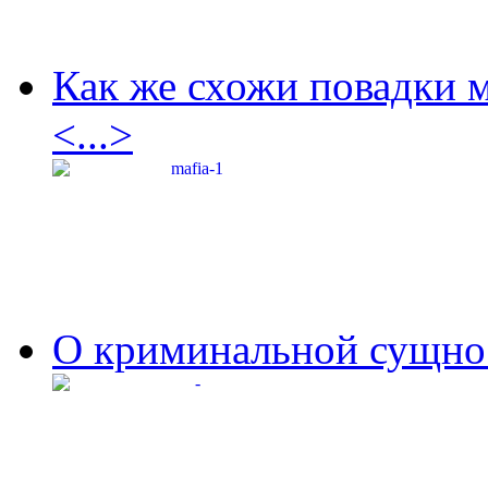
Как же схожи повадки 
<...>
О криминальной сущнос