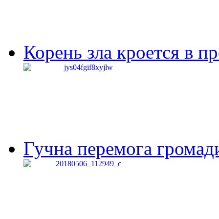
Корень зла кроется в п
Гучна перемога громади