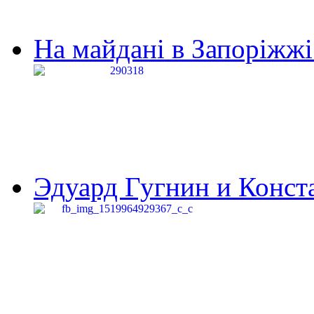
На майдані в Запоріжжі 
Эдуард Гугнин и Конста