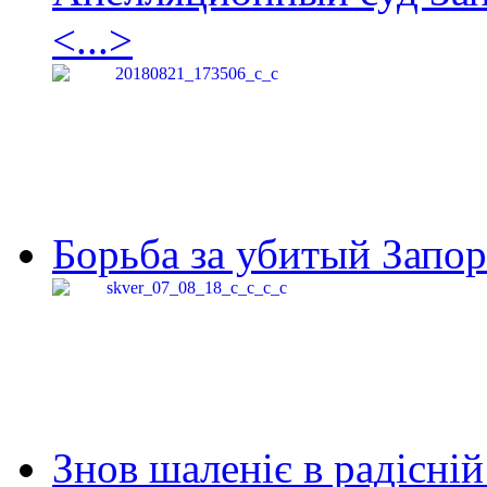
<...>
Борьба за убитый Запор
Знов шаленіє в радісній