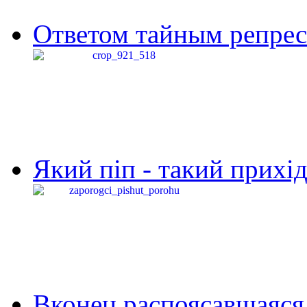
Ответом тайным репресс
Який піп - такий прихід,
Вконец распоясавшаяся 