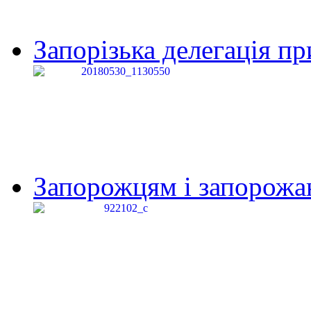
Запорізька делегація пр
Запорожцям і запорожанк