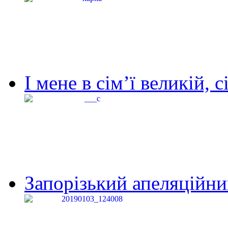
І мене в сім’ї великій, с
Запорізький апеляційний