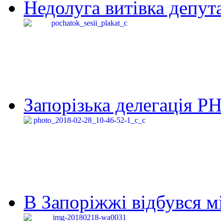
Недолуга витівка депута
Запорізька делегація Р
В Запоріжжі відбувся м