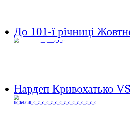
До 101-ї річниці Жовтне
Нардеп Кривохатько VS 