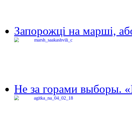
Запорожці на марші, аб
Не за горами выборы. «