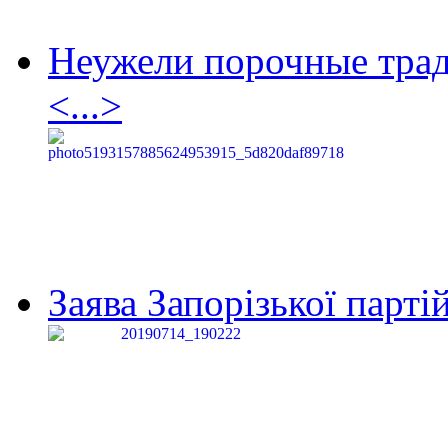
Неужели порочные тра
<...>
Заява Запорізької партій