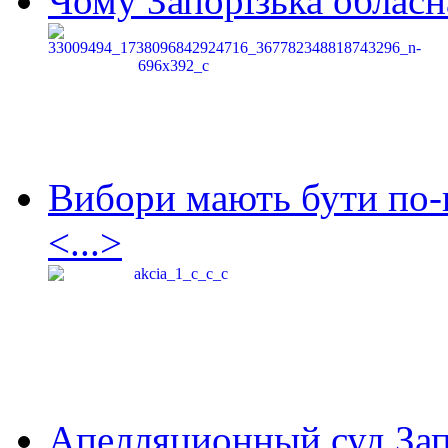
Чому Запорізька обласна
Вибори мають бути по-
<...>
Апелляционный суд Зап