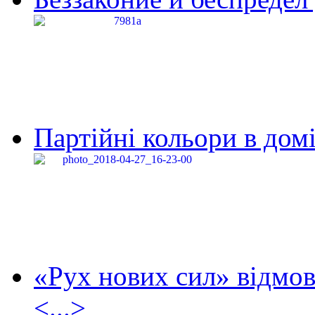
Партійні кольори в домі
«Рух нових сил» відмов
<...>