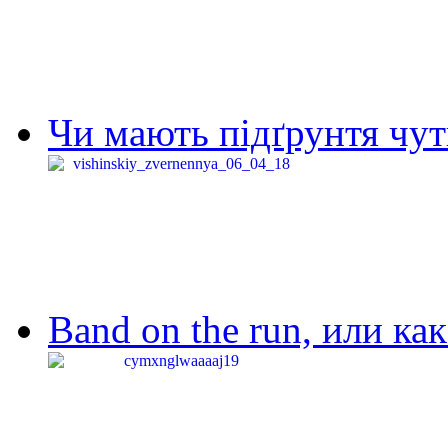
Чи мають підґрунтя чут
Band on the run, или ка