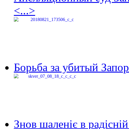
<...>
Борьба за убитый Запор
Знов шаленіє в радісній