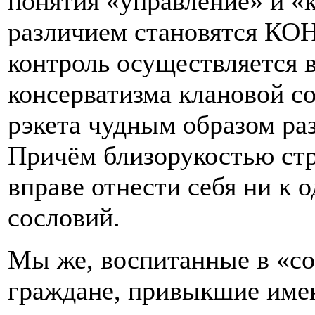
понятия «управление» и «
различием становятся КО
контроль осуществляется 
консерватизма клановой с
рэкета чудным образом ра
Причём близорукостью стра
вправе отнести себя ни к
сословий.
Мы же, воспитанные в «с
граждане, привыкшие имен