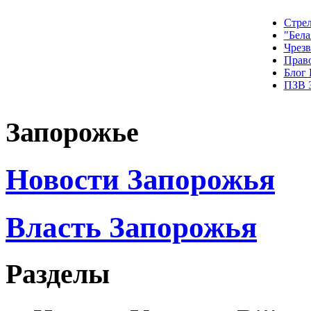
Стрел
"Бела
Чрез
Прав
Блог
ПЗВ 
Запорожье
Новости Запорожья
Власть Запорожья
Разделы