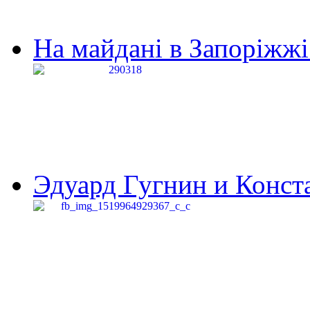
На майдані в Запоріжжі 
Эдуард Гугнин и Конста