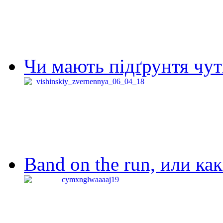
Чи мають підґрунтя чут
Band on the run, или ка