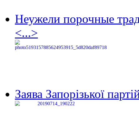
Неужели порочные тра
<...>
Заява Запорізької партій