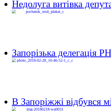
Недолуга витівка депута
Запорізька делегація Р
В Запоріжжі відбувся м