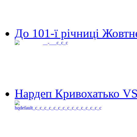
До 101-ї річниці Жовтне
Нардеп Кривохатько VS 