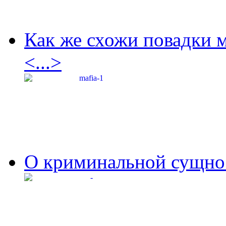
Как же схожи повадки 
<...>
О криминальной сущнос