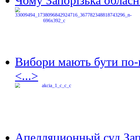
Чому Запорізька обласна
Вибори мають бути по-
<...>
Апелляционный суд Зап