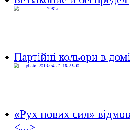
Партійні кольори в домі
«Рух нових сил» відмов
<...>