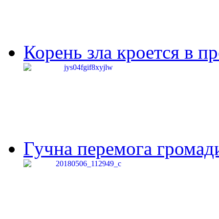
Корень зла кроется в п
Гучна перемога громади