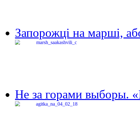
Запорожці на марші, аб
Не за горами выборы. «