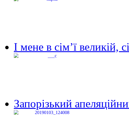
І мене в сім’ї великій, с
Запорізький апеляційний