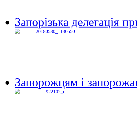
Запорізька делегація пр
Запорожцям і запорожанк