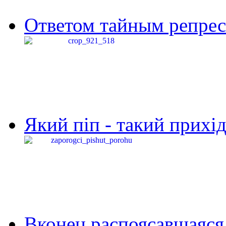
Ответом тайным репресс
Який піп - такий прихід,
Вконец распоясавшаяся 