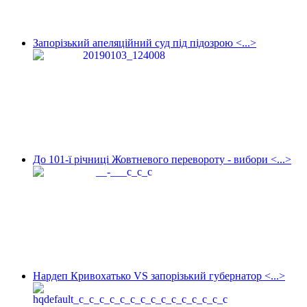
Запорізький апеляційний суд під підозрою <...>
До 101-ї річниці Жовтневого перевороту - вибори <...>
Нардеп Кривохатько VS запорізький губернатор <...>