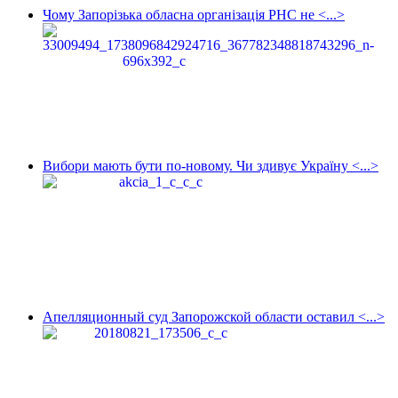
Чому Запорізька обласна організація РНС не <...>
Вибори мають бути по-новому. Чи здивує Україну <...>
Апелляционный суд Запорожской области оставил <...>