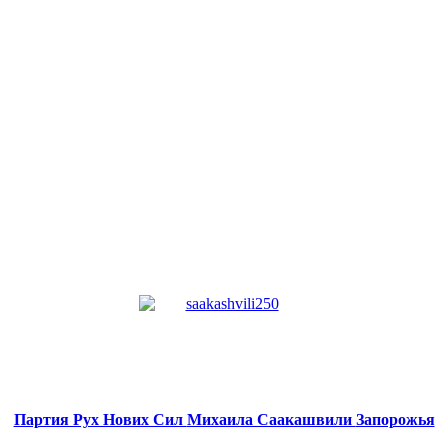
Партия Рух Нових Сил
Михаила Саакашвили
Запорожья