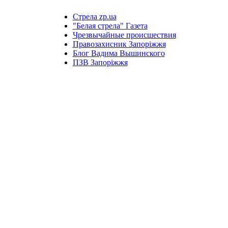
Стрела zp.ua
"Белая стрела" Газета
Чрезвычайные происшествия
Правозахисник Запоріжжя
Блог Вадима Вышинского
ПЗВ Запоріжжя