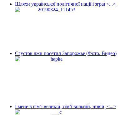
Шляхи української політичної нації і зграї <...>
Сгусток лжи посетил Запорожье (Фото. Видео)
І мене в сім’ї великій, сім’ї вольній, новій, <...>