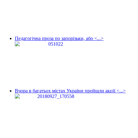
Педагогічна проза по запорізьки, або <...>
Вчора в багатьох містах України пройшли акції <...>