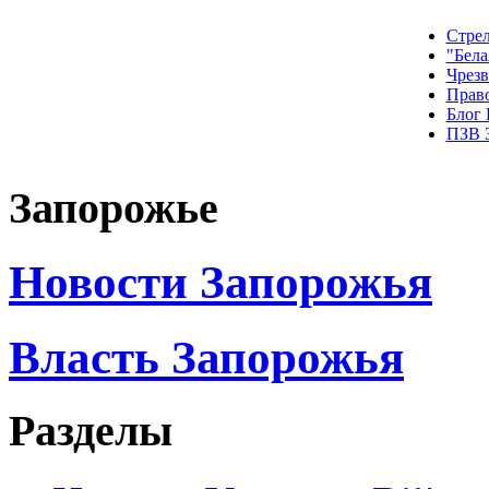
Стрел
"Бела
Чрез
Прав
Блог
ПЗВ 
Запорожье
Новости Запорожья
Власть Запорожья
Разделы