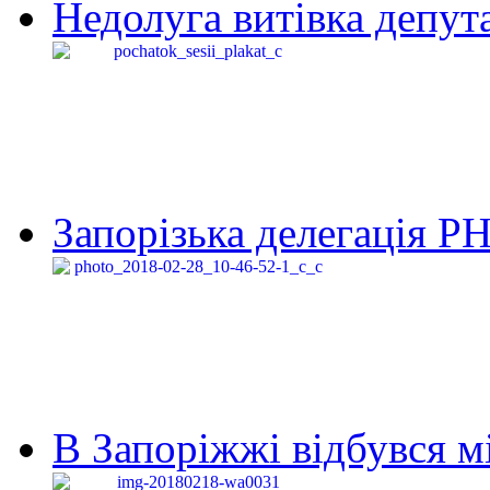
Недолуга витівка депута
Запорізька делегація Р
В Запоріжжі відбувся м