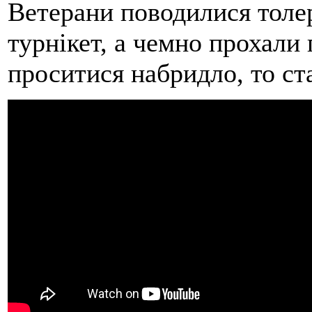
Ветерани поводилися толе
турнікет, а чемно прохали
проситися набридло, то ст