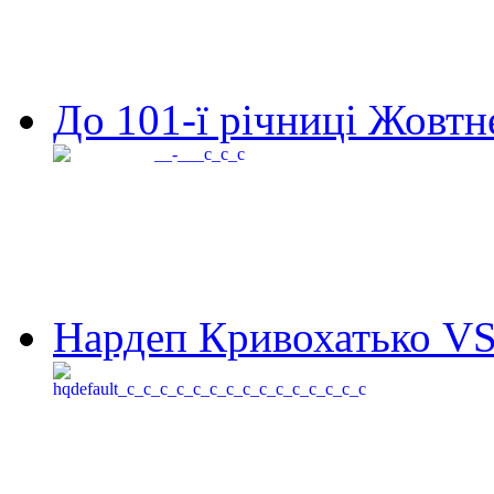
До 101-ї річниці Жовтне
Нардеп Кривохатько VS 