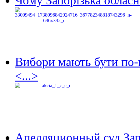
Чому Запорізька обласна
Вибори мають бути по-
<...>
Апелляционный суд Зап