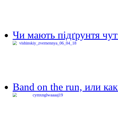
Чи мають підґрунтя чут
Band on the run, или ка