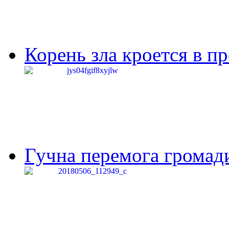
Корень зла кроется в п
Гучна перемога громади