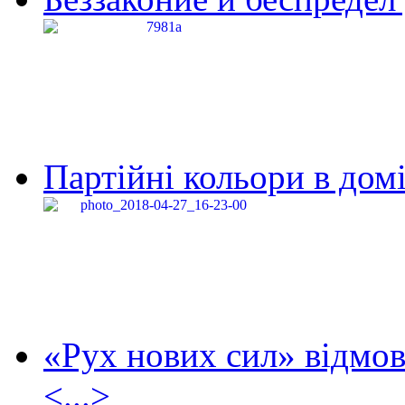
Партійні кольори в домі
«Рух нових сил» відмов
<...>