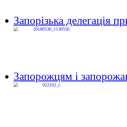
Запорізька делегація пр
Запорожцям і запорожанк