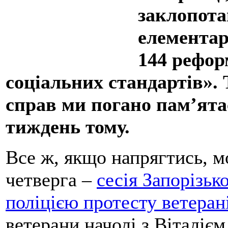
заклопота
елементар
144 рефор
соціальних стандартів». 
справ ми погано пам’ята
тиждень тому.
Все ж, якщо напрягтись, м
четверга –
сесія Запорізьк
поліцією протесту ветера
ветерани начолі з Віталіє