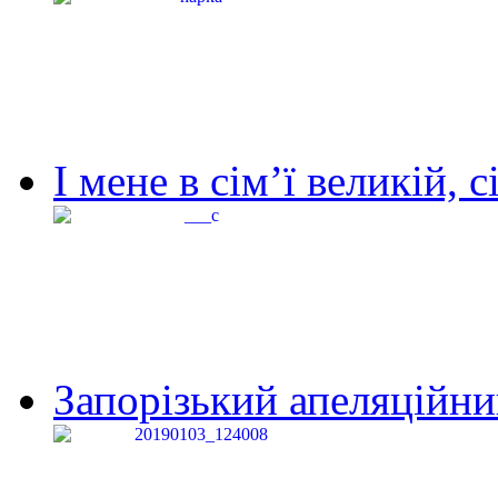
І мене в сім’ї великій, с
Запорізький апеляційний