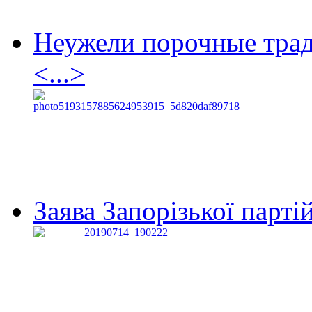
Неужели порочные тра
<...>
Заява Запорізької партій