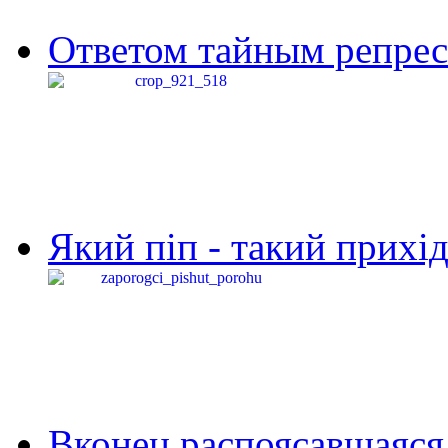
Ответом тайным репресс
Який піп - такий прихід,
Вконец распоясавшаяся 