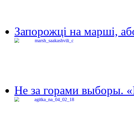
Запорожці на марші, аб
Не за горами выборы. «