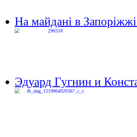
На майдані в Запоріжжі 
Эдуард Гугнин и Конста