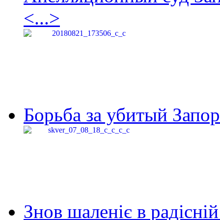
<...>
Борьба за убитый Запор
Знов шаленіє в радісній