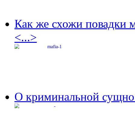
Как же схожи повадки 
<...>
О криминальной сущнос