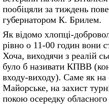
пообіцяли за тиждень пове
губернатором К. Брилем.
Як відомо хлопці-добровол
рівно о 11-00 годин вони 
Хоча, виходячи з реалій с
було б називати КПВВ (ко
входу-виходу). Саме як н
Майорське, на захист турн
покою осередку обласного