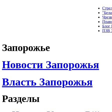
Стрел
"Бела
Чрез
Прав
Блог
ПЗВ 
Запорожье
Новости Запорожья
Власть Запорожья
Разделы