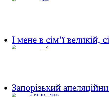
І мене в сім’ї великій, с
Запорізький апеляційний