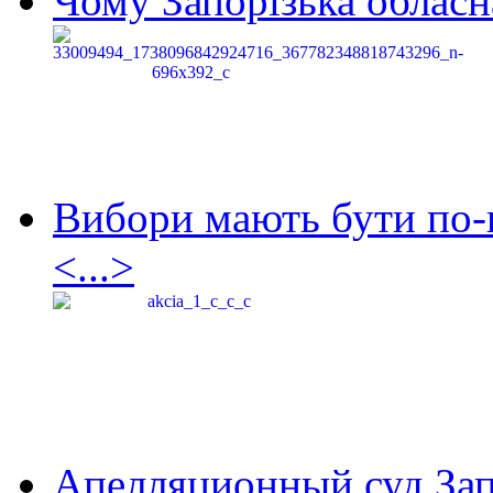
Чому Запорізька обласна
Вибори мають бути по-
<...>
Апелляционный суд Зап