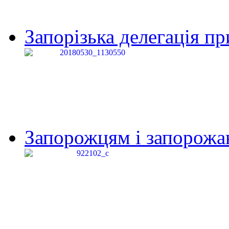
Запорізька делегація пр
Запорожцям і запорожанк