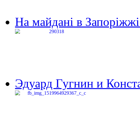
На майдані в Запоріжжі 
Эдуард Гугнин и Конста