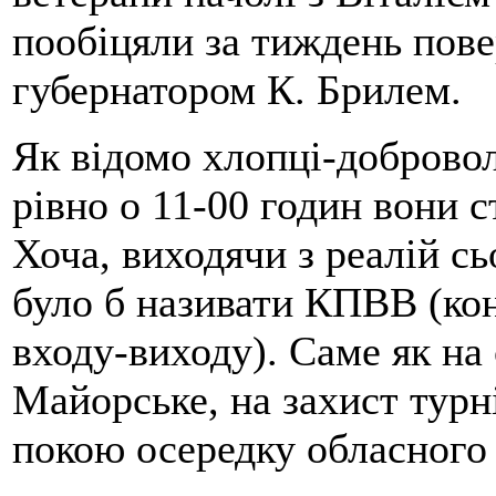
пообіцяли за тиждень пове
губернатором К. Брилем.
Як відомо хлопці-добровол
рівно о 11-00 годин вони 
Хоча, виходячи з реалій с
було б називати КПВВ (ко
входу-виходу). Саме як н
Майорське, на захист турн
покою осередку обласного