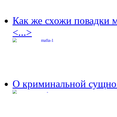
Как же схожи повадки 
<...>
О криминальной сущнос