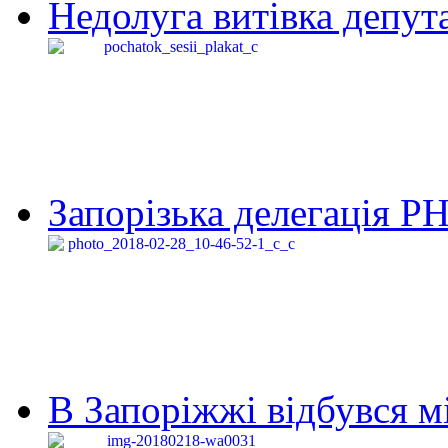
Недолуга витівка депута
Запорізька делегація Р
В Запоріжжі відбувся м