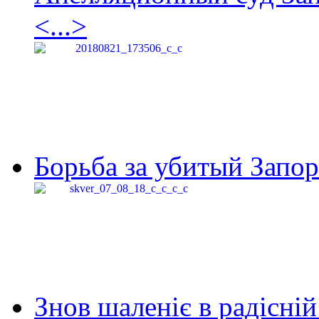
<...>
Борьба за убитый Запор
Знов шаленіє в радісній