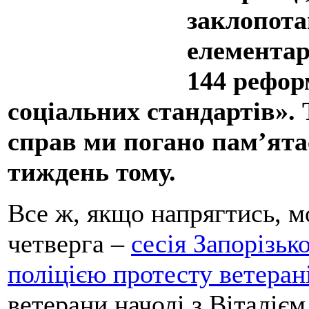
заклопота
елементар
144 рефор
соціальних стандартів». 
справ ми погано пам’ята
тиждень тому.
Все ж, якщо напрягтись, м
четверга –
сесія Запорізьк
поліцією протесту ветера
ветерани начолі з Віталіє