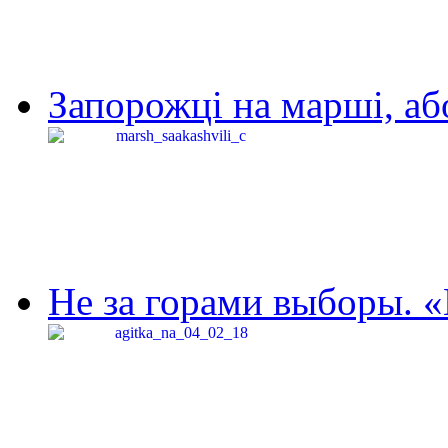
Запорожці на марші, аб
Не за горами выборы. «