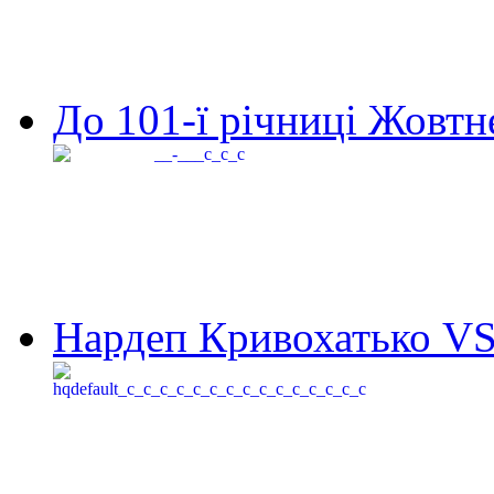
До 101-ї річниці Жовтне
Нардеп Кривохатько VS 