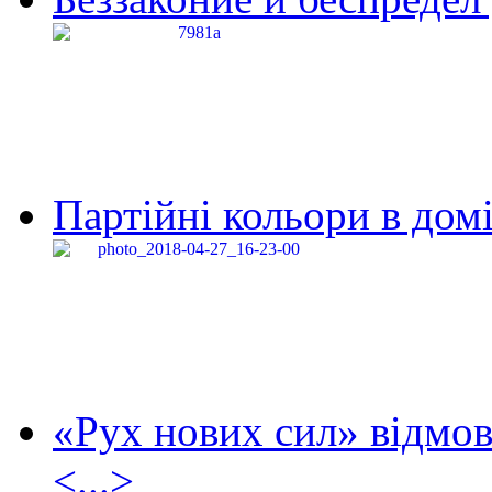
Партійні кольори в домі
«Рух нових сил» відмов
<...>