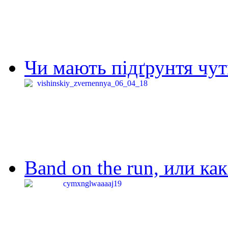
Чи мають підґрунтя чут
Band on the run, или ка