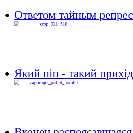
Ответом тайным репресс
Який піп - такий прихід,
Вконец распоясавшаяся 