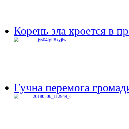
Корень зла кроется в п
Гучна перемога громади