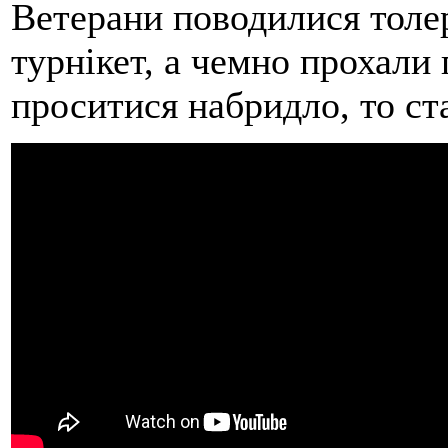
Ветерани поводилися толе
турнікет, а чемно прохали
проситися набридло, то ст