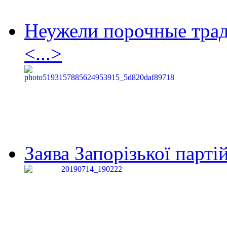
Неужели порочные тра
<...>
Заява Запорізької партій