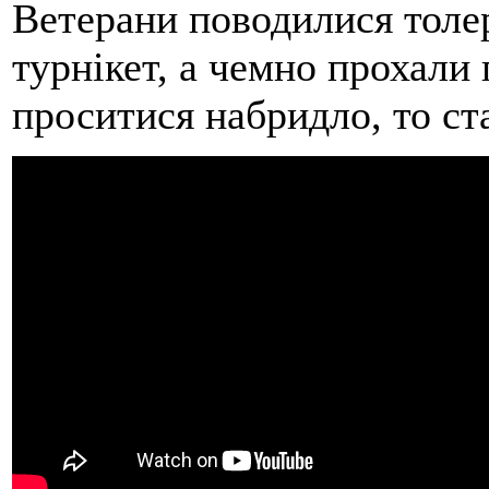
Ветерани поводилися толе
турнікет, а чемно прохали
проситися набридло, то ст