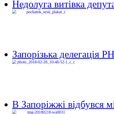
Недолуга витівка депута
Запорізька делегація Р
В Запоріжжі відбувся м