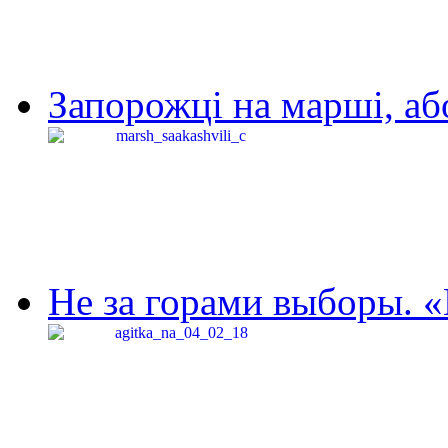
Запорожці на марші, аб
Не за горами выборы. «