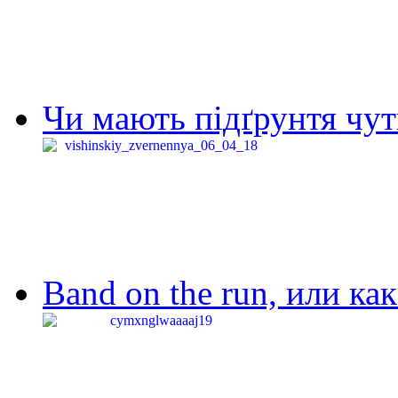
Чи мають підґрунтя чут
Band on the run, или ка