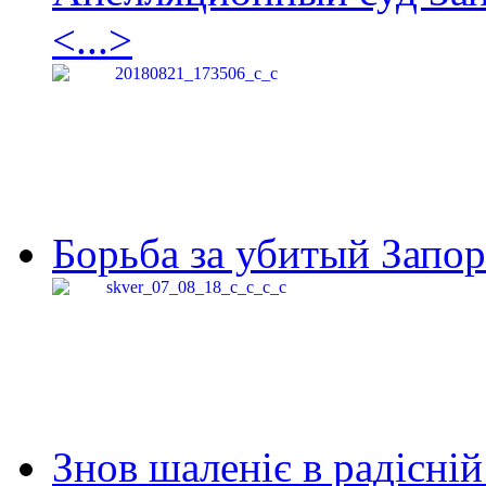
<...>
Борьба за убитый Запор
Знов шаленіє в радісній