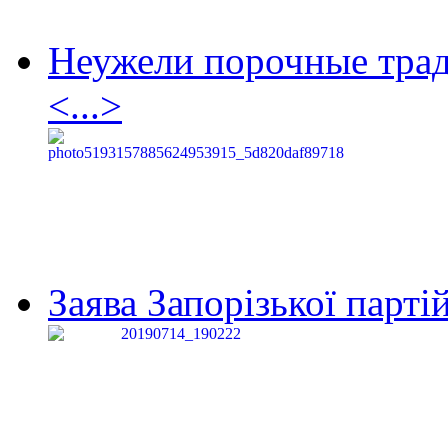
Неужели порочные тра
<...>
Заява Запорізької партій