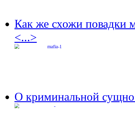
Как же схожи повадки 
<...>
О криминальной сущнос