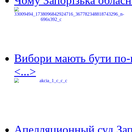
Чому Запорізька обласна
Вибори мають бути по-
<...>
Апелляционный суд Зап