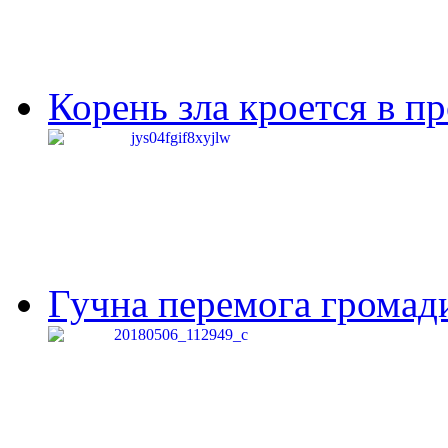
Корень зла кроется в п
Гучна перемога громади