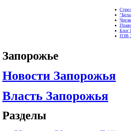
Стрел
"Бела
Чрез
Прав
Блог
ПЗВ 
Запорожье
Новости Запорожья
Власть Запорожья
Разделы