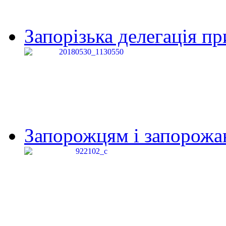
Запорізька делегація пр
Запорожцям і запорожанк