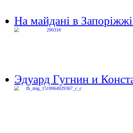
На майдані в Запоріжжі 
Эдуард Гугнин и Конста