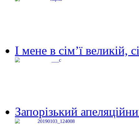
І мене в сім’ї великій, с
Запорізький апеляційний