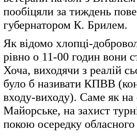
пообіцяли за тиждень пове
губернатором К. Брилем.
Як відомо хлопці-добровол
рівно о 11-00 годин вони 
Хоча, виходячи з реалій с
було б називати КПВВ (ко
входу-виходу). Саме як н
Майорське, на захист турн
покою осередку обласного