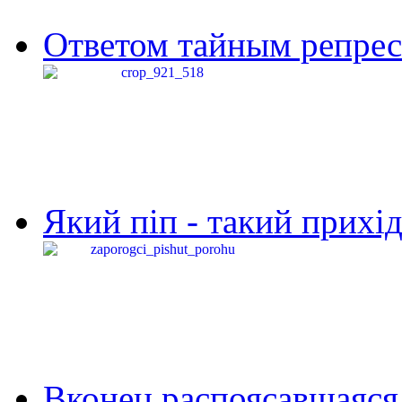
Ответом тайным репресс
Який піп - такий прихід,
Вконец распоясавшаяся 