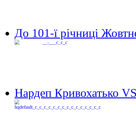
До 101-ї річниці Жовтне
Нардеп Кривохатько VS 