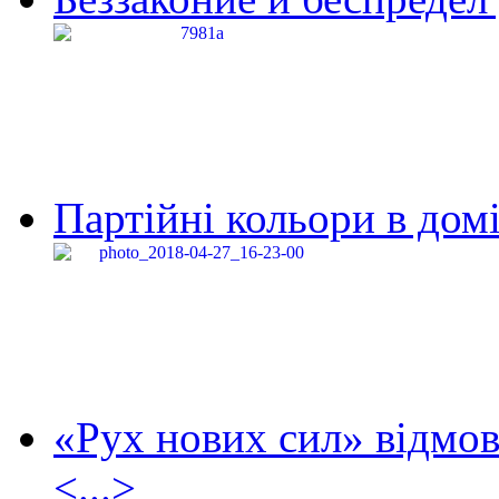
Партійні кольори в домі
«Рух нових сил» відмов
<...>