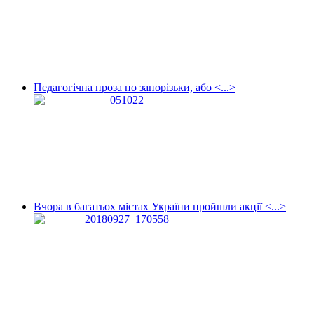
Педагогічна проза по запорізьки, або <...>
Вчора в багатьох містах України пройшли акції <...>