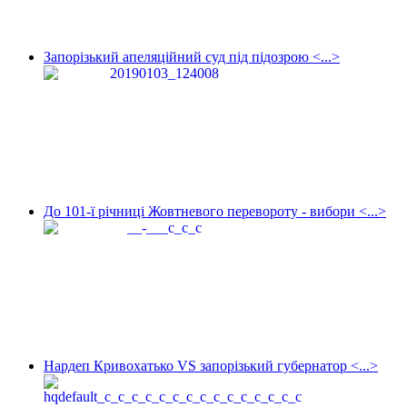
Запорізький апеляційний суд під підозрою <...>
До 101-ї річниці Жовтневого перевороту - вибори <...>
Нардеп Кривохатько VS запорізький губернатор <...>