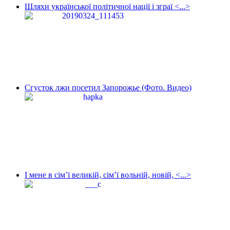
Шляхи української політичної нації і зграї <...>
Сгусток лжи посетил Запорожье (Фото. Видео)
І мене в сім’ї великій, сім’ї вольній, новій, <...>