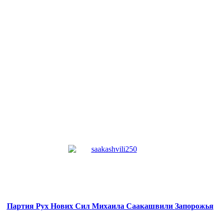
Партия Рух Нових Сил
Михаила Саакашвили
Запорожья