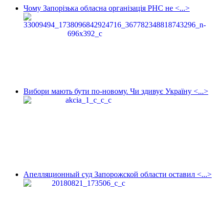
Чому Запорізька обласна організація РНС не <...>
Вибори мають бути по-новому. Чи здивує Україну <...>
Апелляционный суд Запорожской области оставил <...>