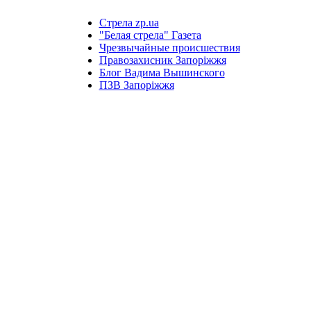
Стрела zp.ua
"Белая стрела" Газета
Чрезвычайные происшествия
Правозахисник Запоріжжя
Блог Вадима Вышинского
ПЗВ Запоріжжя