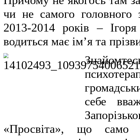
Причому не якогось там за
чи не самого головного з
2013-2014 років – Ігор
водиться має ім’я та прізв
Знайомтес
психотер
громадськи
себе вва
Запорізь
«Просвіта», що само 