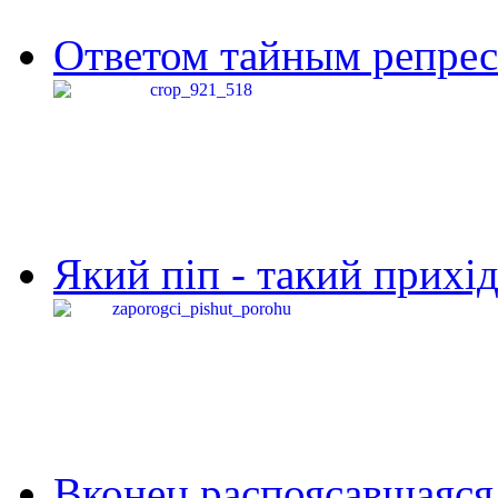
Ответом тайным репресс
Який піп - такий прихід,
Вконец распоясавшаяся 