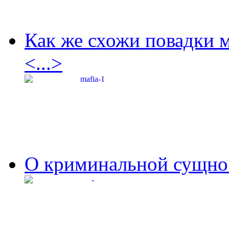
Как же схожи повадки 
<...>
О криминальной сущнос