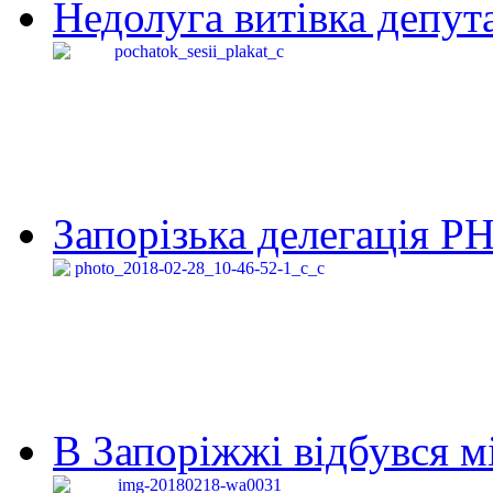
Недолуга витівка депута
Запорізька делегація Р
В Запоріжжі відбувся м