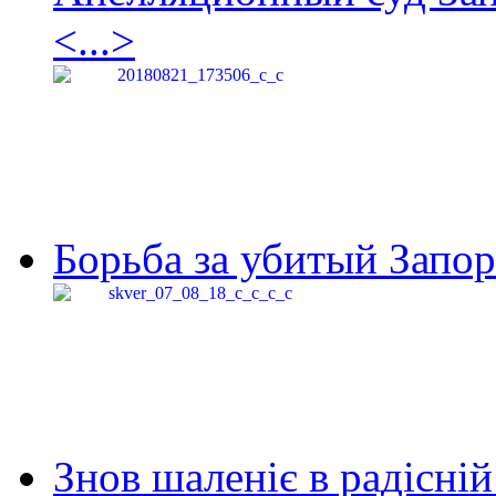
<...>
Борьба за убитый Запор
Знов шаленіє в радісній