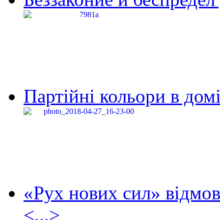
Партійні кольори в домі
«Рух нових сил» відмов
<...>