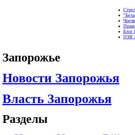
Стрел
"Бела
Чрез
Прав
Блог
ПЗВ 
Запорожье
Новости Запорожья
Власть Запорожья
Разделы