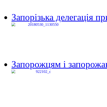
Запорізька делегація пр
Запорожцям і запорожанк