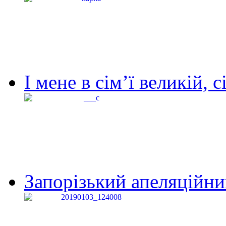
І мене в сім’ї великій, с
Запорізький апеляційний