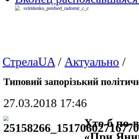
СтрелаUA
/
Актуально
/
Типовий запорізький політич
27.03.2018 17:46
Хто б по-
«При Яник