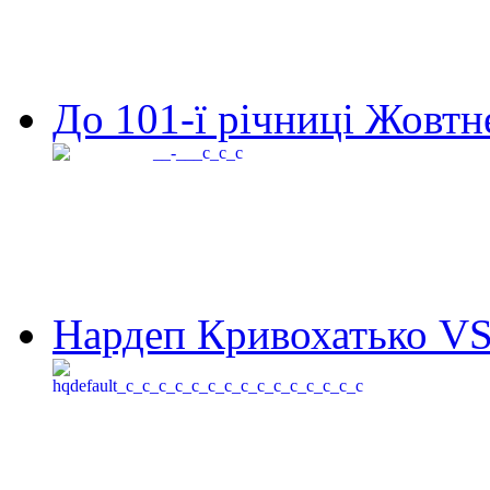
До 101-ї річниці Жовтне
Нардеп Кривохатько VS 