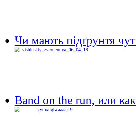
Чи мають підґрунтя чут
Band on the run, или ка