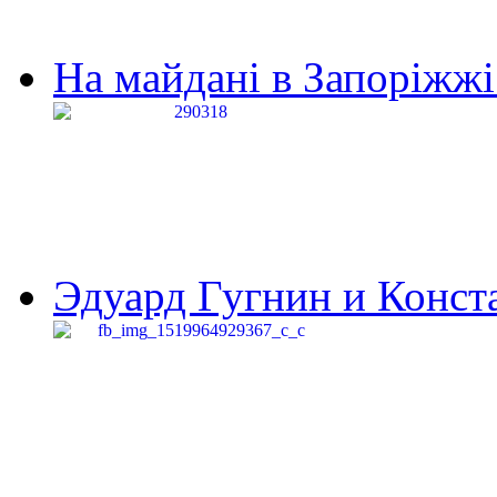
На майдані в Запоріжжі 
Эдуард Гугнин и Конста