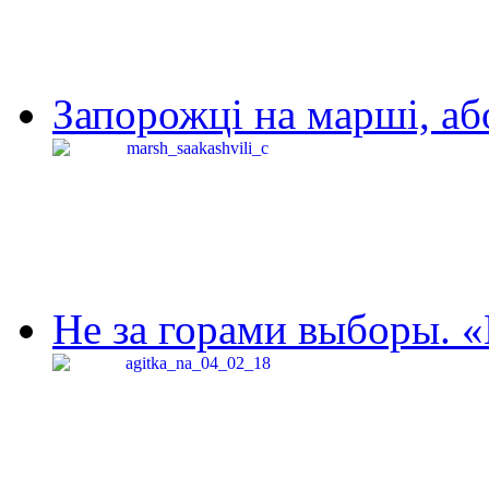
Запорожці на марші, аб
Не за горами выборы. «