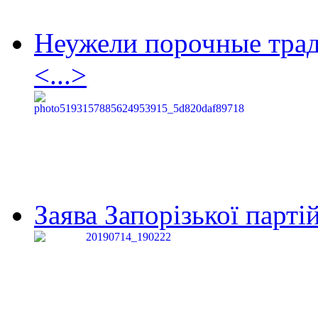
Неужели порочные тра
<...>
Заява Запорізької партій