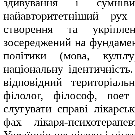
здивування і сумні
найавторитетніший рух
створення та укріплен
зосереджений на фундамен
політики (мова, культ
національну ідентичність
відповідний територіаль
філолог, філософ, пое
слугувати справі лікарсь
фах лікаря-психотерап