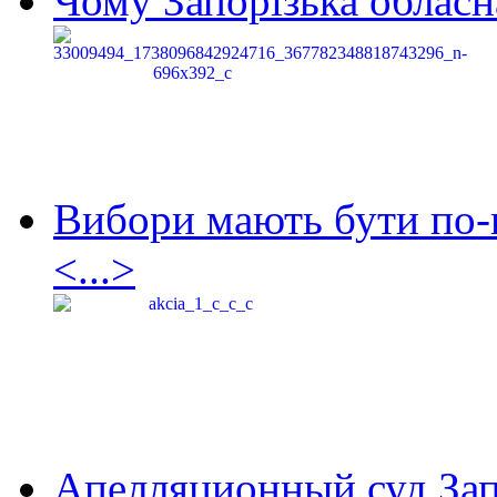
Чому Запорізька обласна
Вибори мають бути по-
<...>
Апелляционный суд Зап