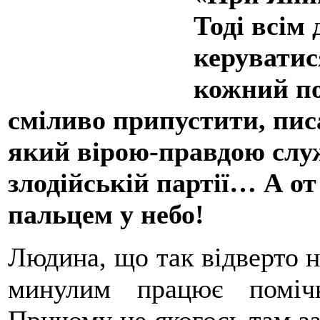
Тоді всім 
керуватис
кожний по
сміливо припустити, пис
який вірою-правдою служ
злодійській партії… А о
пальцем у небо!
Людина, що так відверто н
минулим працює поміч