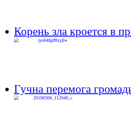
Корень зла кроется в п
Гучна перемога громади