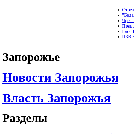
Стрел
"Бела
Чрез
Прав
Блог
ПЗВ 
Запорожье
Новости Запорожья
Власть Запорожья
Разделы