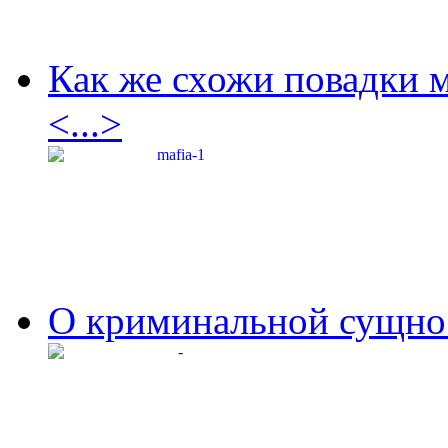
Как же схожи повадки 
<...>
О криминальной сущнос