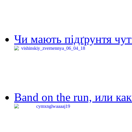
Чи мають підґрунтя чут
Band on the run, или ка