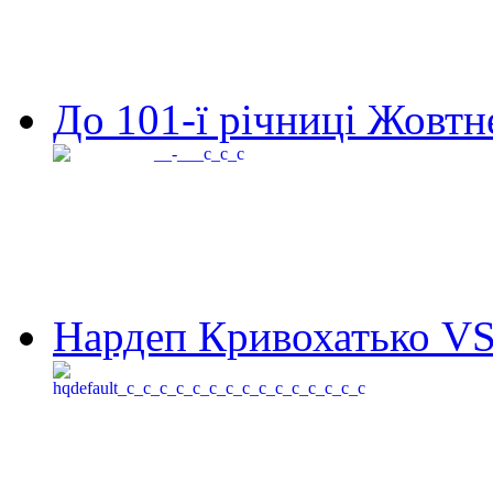
До 101-ї річниці Жовтне
Нардеп Кривохатько VS 