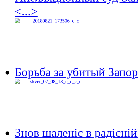
<...>
Борьба за убитый Запор
Знов шаленіє в радісній