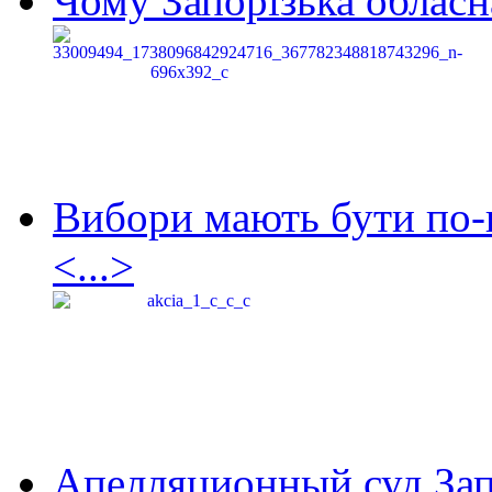
Чому Запорізька обласна
Вибори мають бути по-
<...>
Апелляционный суд Зап