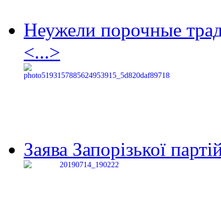
Неужели порочные тра
<...>
Заява Запорізької партій