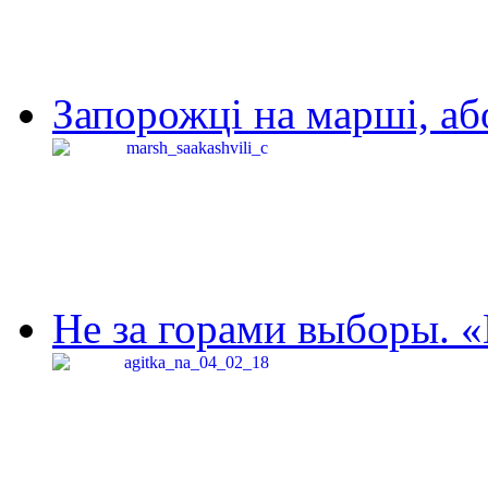
Запорожці на марші, аб
Не за горами выборы. «