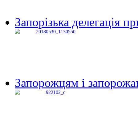
Запорізька делегація пр
Запорожцям і запорожанк