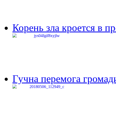
Корень зла кроется в п
Гучна перемога громади