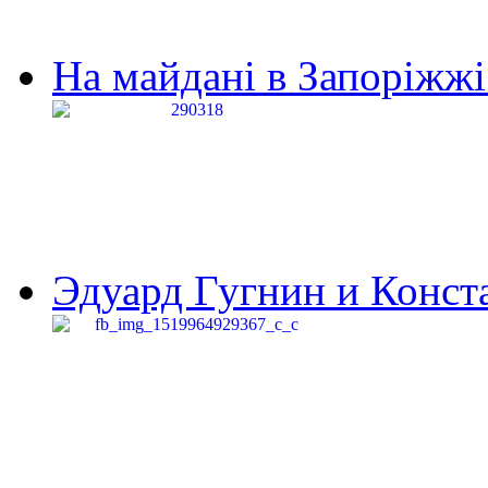
На майдані в Запоріжжі 
Эдуард Гугнин и Конста