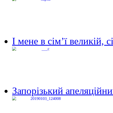
І мене в сім’ї великій, с
Запорізький апеляційний