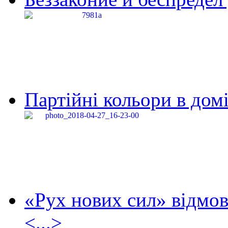
Партійні кольори в домі
«Рух нових сил» відмов
<...>