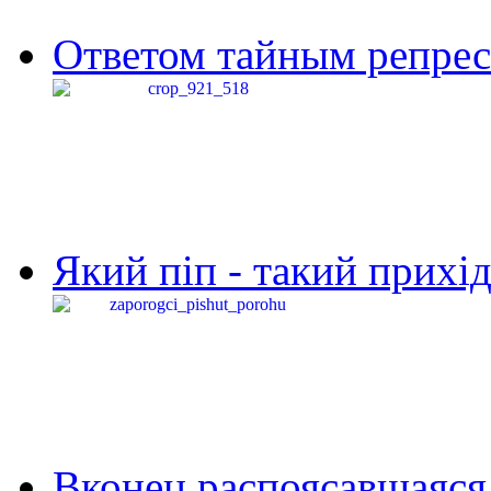
Ответом тайным репресс
Який піп - такий прихід,
Вконец распоясавшаяся 