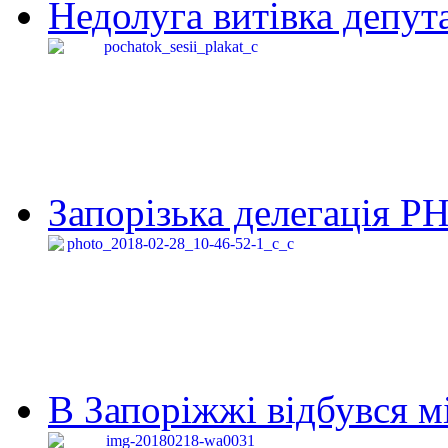
Недолуга витівка депута
Запорізька делегація Р
В Запоріжжі відбувся м